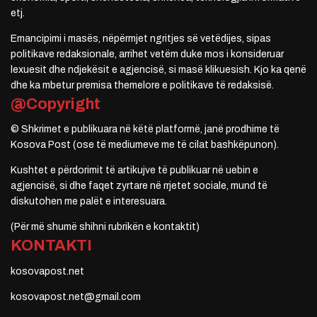
etj.
Emancipimi i masës, nëpërmjet ngritjes së vetëdijes, sipas
politikave redaksionale, arrihet vetëm duke mos i konsideruar
lexuesit dhe ndjekësit e agjencisë, si masë klikuesish. Kjo ka qenë
dhe ka mbetur premisa themelore e politikave të redaksisë.
@Copyright
© Shkrimet e publikuara në këtë platformë, janë prodhime të
Kosova Post (ose të mediumeve me të cilat bashkëpunon).
Kushtet e përdorimit të artikujve të publikuar në uebin e
agjencisë, si dhe faqet zyrtare në rrjetet sociale, mund të
diskutohen me palët e interesuara.
(Për më shumë shihni rubrikën e kontaktit)
KONTAKTI
kosovapost.net
kosovapost.net@gmail.com