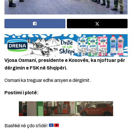
Vjosa Osmani, presidente e Kosovës, ka njoftuar për
dërgimin e FSK në Shqipëri.
Osmani ka treguar edhe arsyen e dërgimit.
Postimi i plotë:
Bashkë në çdo sfidë!