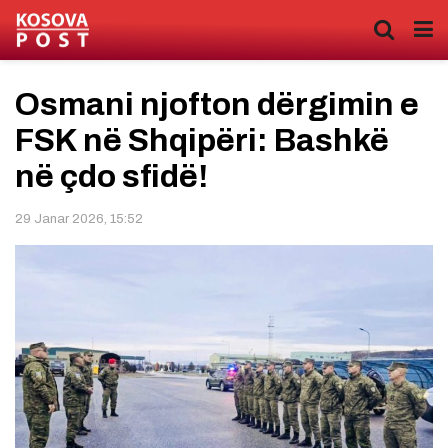
Osmani njofton dërgimin e
FSK në Shqipëri: Bashkë
në çdo sfidë!
29 Janar 2026, 15:52