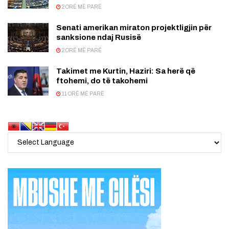
2 ORË MË PARË
Senati amerikan miraton projektligjin për
sanksione ndaj Rusisë
2 ORË MË PARË
Takimet me Kurtin, Haziri: Sa herë që
ftohemi, do të takohemi
11 ORË MË PARË