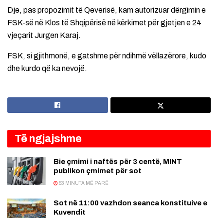
Dje, pas propozimit të Qeverisë, kam autorizuar dërgimin e
FSK-së në Klos të Shqipërisë në kërkimet për gjetjen e 24
vjeçarit Jurgen Karaj.
FSK, si gjithmonë, e gatshme për ndihmë vëllazërore, kudo
dhe kurdo që ka nevojë.
Të ngjajshme
Bie çmimi i naftës për 3 centë, MINT
publikon çmimet për sot
53 MINUTA MË PARË
Sot në 11:00 vazhdon seanca konstituive e
Kuvendit