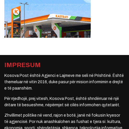
IMPRESUM
Kosova Post është Agjenci e Lajmeve me seli në Prishtinë. Është
themeluar në vitin 2016, duke pasur për mision informimin e drejtë
e të paanshëm.
Për rrjedhojë, prej vitesh, Kosova Post, është shndërruar në një
dritare të besueshme, nëpërmjet së cilës informohen qytetarët.
Zhvillimet politike në vend, rajon e botë, janë në fokusin kryesor
të agjencisë. Por nuk anashkalohen as fushat e tjera si: kultura,
ekonomia, sporti, shëndetësia, shkenca, teknologjia informative