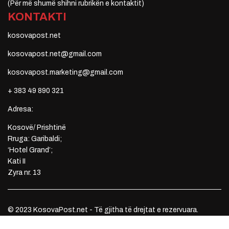
(Për më shumë shihni rubrikën e kontaktit)
KONTAKTI
kosovapost.net
kosovapost.net@gmail.com
kosovapost.marketing@gmail.com
+ 383 49 890 321
Adresa:
Kosovë/ Prishtinë
Rruga: Garibaldi;
‘Hotel Grand’;
Kati II
Zyra nr. 13
© 2023 KosovaPost.net - Të gjitha të drejtat e rezervuara.