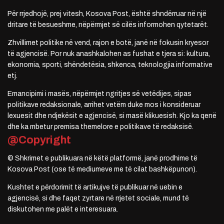
Për rrjedhojë, prej vitesh, Kosova Post, është shndërruar në një
dritare të besueshme, nëpërmjet së cilës informohen qytetarët.
Zhvillimet politike në vend, rajon e botë, janë në fokusin kryesor
të agjencisë. Por nuk anashkalohen as fushat e tjera si: kultura,
ekonomia, sporti, shëndetësia, shkenca, teknologjia informative
etj.
Emancipimi i masës, nëpërmjet ngritjes së vetëdijes, sipas
politikave redaksionale, arrihet vetëm duke mos i konsideruar
lexuesit dhe ndjekësit e agjencisë, si masë klikuesish. Kjo ka qenë
dhe ka mbetur premisa themelore e politikave të redaksisë.
@Copyright
© Shkrimet e publikuara në këtë platformë, janë prodhime të
Kosova Post (ose të mediumeve me të cilat bashkëpunon).
Kushtet e përdorimit të artikujve të publikuar në uebin e
agjencisë, si dhe faqet zyrtare në rrjetet sociale, mund të
diskutohen me palët e interesuara.