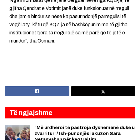
Nga informatat që na janë dërguar neve nga KQZ-ja, të
gjitha Qendrat e Votimit janë duke funksionuar në rregull
dhe jam e bindur se nëse ka pasur ndonjë parregullsi të
vogël aty- këtu që KQZ-ja në bashkëpunim me të gjitha
institucionet tjera ta rregullojë sa më parë që të jetë e
mundur”, tha Osmani.
Të ngjajshme
“Më urdhëroi të pastroja dyshemenë duke u
zvarritur”/ Ish-punonjësi akuzon Sara
Netanyahun për keqtrajtim