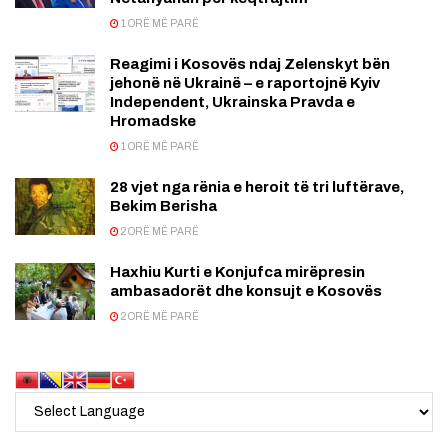
1 ORË MË PARË
Reagimi i Kosovës ndaj Zelenskyt bën
jehonë në Ukrainë – e raportojnë Kyiv
Independent, Ukrainska Pravda e
Hromadske
1 ORË MË PARË
28 vjet nga rënia e heroit të tri luftërave,
Bekim Berisha
2 ORË MË PARË
Haxhiu Kurti e Konjufca mirëpresin
ambasadorët dhe konsujt e Kosovës
2 ORË MË PARË