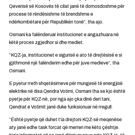
Qeverisë së Kosovës të cilat janë të domosdoshme për
procese të rëndësishme të brendshme e
ndërkombëtare për Republikën tonë”, tha ajo.
Osmani ka falënderuar institucionet e angazhuara në
këtë proces zgjedhor si dhe mediet.
“KQZ-ja, institucionet e sigurisë e ato të drejtësisë e si
gjithmonë një falënderim edhe për juve medieve”, tha
Osmani.
E pyetur rreth shqetësimeve për mungesë të energjisë
elektrike në disa Qendra Votimi, Osmani tha se kjo është
pyetje për KQZ-në, por nga ajo çka dinë deri tani,
Qendrat e Votimit janë duke funksionuar në rregull.
“Është pyetje që duhet t’ia drejtoni KQZ-së meqenëse
aty janë edhe task forcat që merren me këto çështje.