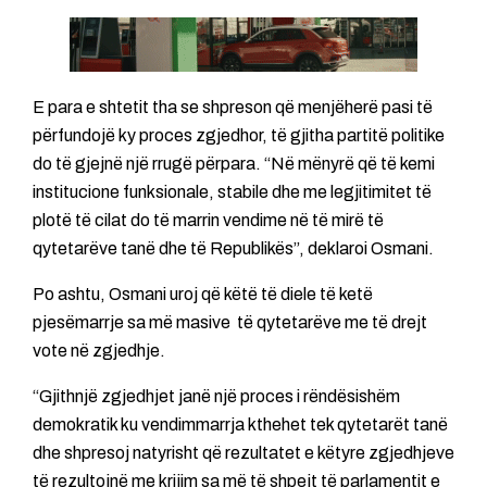
E para e shtetit tha se shpreson që menjëherë pasi të
përfundojë ky proces zgjedhor, të gjitha partitë politike
do të gjejnë një rrugë përpara. “Në mënyrë që të kemi
institucione funksionale, stabile dhe me legjitimitet të
plotë të cilat do të marrin vendime në të mirë të
qytetarëve tanë dhe të Republikës”, deklaroi Osmani.
Po ashtu, Osmani uroj që këtë të diele të ketë
pjesëmarrje sa më masive të qytetarëve me të drejt
vote në zgjedhje.
“Gjithnjë zgjedhjet janë një proces i rëndësishëm
demokratik ku vendimmarrja kthehet tek qytetarët tanë
dhe shpresoj natyrisht që rezultatet e këtyre zgjedhjeve
të rezultojnë me krijim sa më të shpejt të parlamentit e