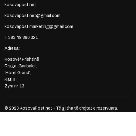
kosovapost.net
kosovapost.net@gmail.com
kosovapost.marketing@gmail.com
+ 383 49 890 321
Adresa:
Kosovë/ Prishtinë
Rruga: Garibaldi;
‘Hotel Grand’;
Kati II
Zyra nr. 13
© 2023 KosovaPost.net - Të gjitha të drejtat e rezervuara.