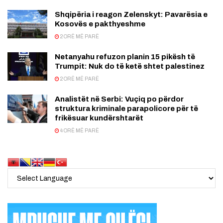
Shqipëria i reagon Zelenskyt: Pavarësia e
Kosovës e pakthyeshme
2 ORË MË PARË
Netanyahu refuzon planin 15 pikësh të
Trumpit: Nuk do të ketë shtet palestinez
2 ORË MË PARË
Analistët në Serbi: Vuçiq po përdor
struktura kriminale parapolicore për të
frikësuar kundërshtarët
4 ORË MË PARË