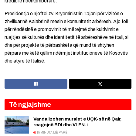
kredibile ndërkombëtare.
Presidentja e njoftoi zv. Kryeministrin Tajani për vizitën e
zhvilluar në Kalabri në mesin e komunitetit arbëresh. Ajo foli
për rëndësinë e promovimit të mëtejmë dhe kultivimit e
ruajtjes së kulturës dhe identitetit të arbëreshëve në Itali, si
dhe për projekte të përbashkëta që mund të shtyhen
përpara me këtë qëllim ndërmjet institucioneve të Kosovës
dhe atyre të Italisë.
Të ngjajshme
Vandalizohen muralet e UÇK-së në Çair,
reagojnë BDI dhe VLEN-i
15 MINUTA MË PARË