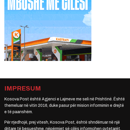
IMPRESUM
Kosova Post është Agjenci e Lajmeve me seli në Prishtinë. Është
themeluar në vitin 2016, duke pasur për mision informimin e drejtë
e të paanshëm.
Për rrjedhojë, prej vitesh, Kosova Post, është shndërruar në një
dritare të besueshme, nëpërmjet së cilës informohen qytetarët.