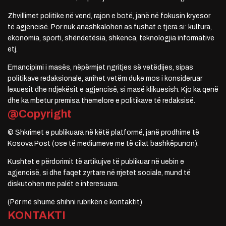
Zhvillimet politike në vend, rajon e botë, janë në fokusin kryesor
të agjencisë. Por nuk anashkalohen as fushat e tjera si: kultura,
ekonomia, sporti, shëndetësia, shkenca, teknologjia informative
etj.
Emancipimi i masës, nëpërmjet ngritjes së vetëdijes, sipas
politikave redaksionale, arrihet vetëm duke mos i konsideruar
lexuesit dhe ndjekësit e agjencisë, si masë klikuesish. Kjo ka qenë
dhe ka mbetur premisa themelore e politikave të redaksisë.
@Copyright
© Shkrimet e publikuara në këtë platformë, janë prodhime të
Kosova Post (ose të mediumeve me të cilat bashkëpunon).
Kushtet e përdorimit të artikujve të publikuar në uebin e
agjencisë, si dhe faqet zyrtare në rrjetet sociale, mund të
diskutohen me palët e interesuara.
(Për më shumë shihni rubrikën e kontaktit)
KONTAKTI