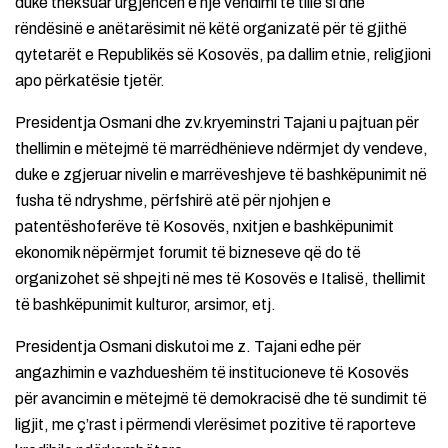
duke theksuar urgjencën e një vendimi të tillë si dhe
rëndësinë e anëtarësimit në këtë organizatë për të gjithë
qytetarët e Republikës së Kosovës, pa dallim etnie, religjioni
apo përkatësie tjetër.
Presidentja Osmani dhe zv.kryeminstri Tajani u pajtuan për
thellimin e mëtejmë të marrëdhënieve ndërmjet dy vendeve,
duke e zgjeruar nivelin e marrëveshjeve të bashkëpunimit në
fusha të ndryshme, përfshirë atë për njohjen e
patentëshoferëve të Kosovës, nxitjen e bashkëpunimit
ekonomik nëpërmjet forumit të bizneseve që do të
organizohet së shpejti në mes të Kosovës e Italisë, thellimit
të bashkëpunimit kulturor, arsimor, etj.
Presidentja Osmani diskutoi me z. Tajani edhe për
angazhimin e vazhdueshëm të institucioneve të Kosovës
për avancimin e mëtejmë të demokracisë dhe të sundimit të
ligjit, me ç’rast i përmendi vlerësimet pozitive të raporteve