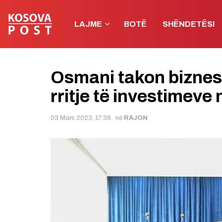
LAJME
BOTË
SHËNDETËSI
Osmani takon biznes
rritje të investimev
03 Mars 2023, 17:38
në
RAJON