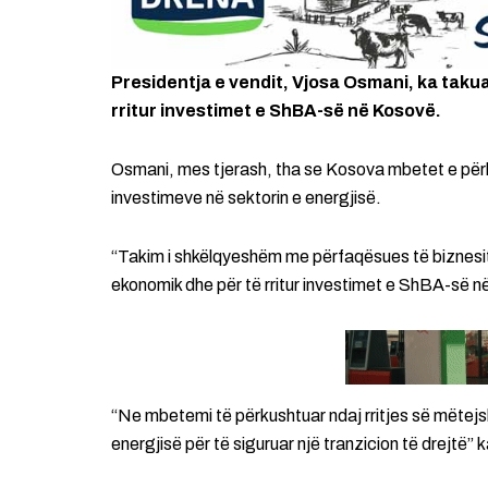
Presidentja e vendit, Vjosa Osmani, ka taku
rritur investimet e ShBA-së në Kosovë.
Osmani, mes tjerash, tha se Kosova mbetet e për
investimeve në sektorin e energjisë.
“Takim i shkëlqyeshëm me përfaqësues të biznesit
ekonomik dhe për të rritur investimet e ShBA-së n
“Ne mbetemi të përkushtuar ndaj rritjes së mëtej
energjisë për të siguruar një tranzicion të drejtë”