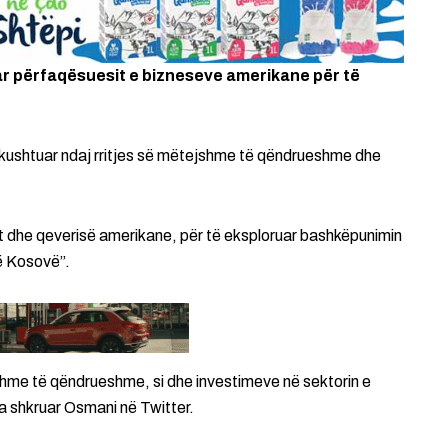
ar përfaqësuesit e bizneseve amerikane për të
kushtuar ndaj rritjes së mëtejshme të qëndrueshme dhe
 dhe qeverisë amerikane, për të eksploruar bashkëpunimin
ë Kosovë”.
shme të qëndrueshme, si dhe investimeve në sektorin e
 ka shkruar Osmani në Twitter.