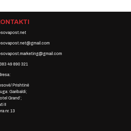
KONTAKTI
osovapost.net
osovapost.net@gmail.com
osovapost.marketing@gmail.com
383 49 890 321
dresa:
sovë/ Prishtinë
uga: Garibaldi;
otel Grand’;
ti II
ra nr. 13