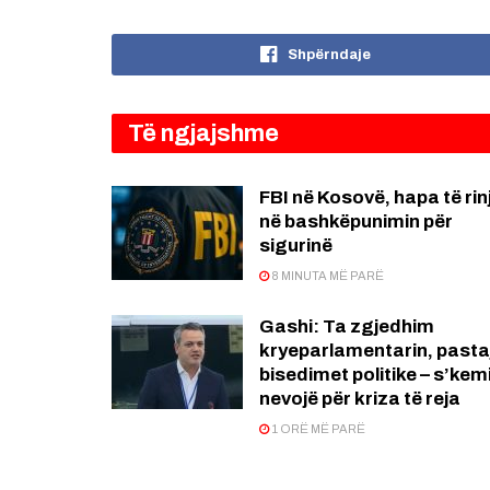
Shpërndaje
Të ngjajshme
FBI në Kosovë, hapa të rin
në bashkëpunimin për
sigurinë
8 MINUTA MË PARË
Gashi: Ta zgjedhim
kryeparlamentarin, pasta
bisedimet politike – s’kem
nevojë për kriza të reja
1 ORË MË PARË