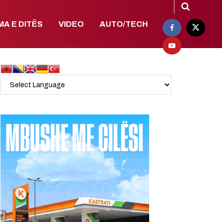
MA E DITËS
VIDEO
AUTO/TECH