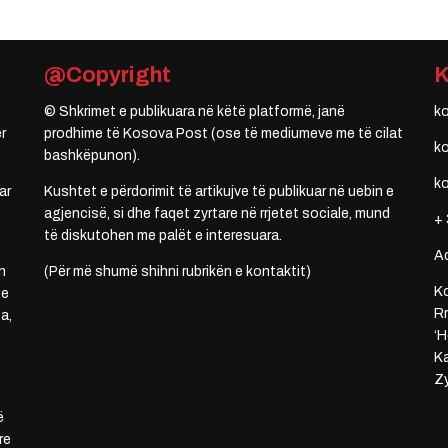
@Copyright
© Shkrimet e publikuara në këtë platformë, janë
k
r
prodhime të Kosova Post (ose të mediumeve me të cilat
k
bashkëpunon).
k
ar
Kushtet e përdorimit të artikujve të publikuar në uebin e
agjencisë, si dhe faqet zyrtare në rrjetet sociale, mund
+ 
të diskutohen me palët e interesuara.
A
n
(Për më shumë shihni rubrikën e kontaktit)
Ko
 e
Rr
a,
‘H
Ka
Zy
ë
re