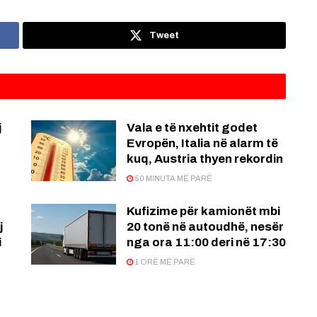
Tweet
j
Vala e të nxehtit godet
Evropën, Italia në alarm të
kuq, Austria thyen rekordin
50 MINUTA MË PARË
Kufizime për kamionët mbi
j
20 tonë në autoudhë, nesër
i
nga ora 11:00 deri në 17:30
1 ORË MË PARË