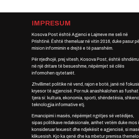
IMPRESUM
Kosova Post është Agjenci e Lajmeve me seli në
Prishtinë. Është themeluar në vitin 2016, duke pasur pë
mision informimin e drejtë e të paanshëm.
Për rrjedhojë, prej vitesh, Kosova Post, është shndërru
në një dritare të besueshme, nëpërmjet së cilës
informohen qytetarët.
Zhvillimet politike në vend, rajon e botë, janë në fokusi
kryesor të agjencisë. Por nuk anashkalohen as fushat
tjera si: kultura, ekonomia, sporti, shëndetësia, shkenc
teknologjia informative etj.
Emancipimi i masës, nëpërmjet ngritjes së vetëdijes,
sipas politikave redaksionale, arrihet vetëm duke mos i
konsideruar lexuesit dhe ndjekësit e agjencisë, si mas
klikuesish. Kjo ka qenë dhe ka mbetur premisa themelo