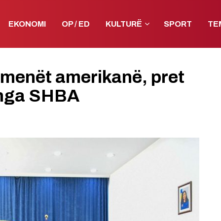
EKONOMI
OP / ED
KULTURË
SPORT
TE
menët amerikanë, pret
e nga SHBA