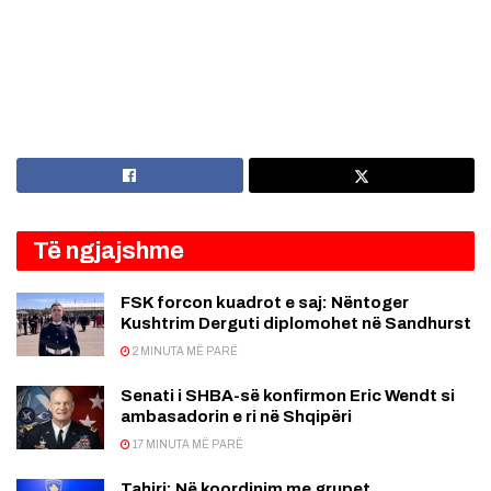
Të ngjajshme
FSK forcon kuadrot e saj: Nëntoger
Kushtrim Derguti diplomohet në Sandhurst
2 MINUTA MË PARË
Senati i SHBA-së konfirmon Eric Wendt si
ambasadorin e ri në Shqipëri
17 MINUTA MË PARË
Tahiri: Në koordinim me grupet