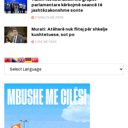
parlamentare kërkojmë seancë të
jashtëzakonshme sonte
37 MINUTA MË PARË
Murati: Atëherë nuk flitej për shkelje
kushtetuese, sot po
1 ORË MË PARË