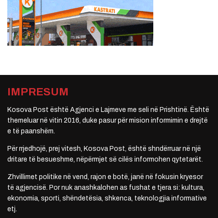
IMPRESUM
Kosova Post është Agjenci e Lajmeve me seli në Prishtinë. Është
themeluar në vitin 2016, duke pasur për mision informimin e drejtë
e të paanshëm.
Për rrjedhojë, prej vitesh, Kosova Post, është shndërruar në një
dritare të besueshme, nëpërmjet së cilës informohen qytetarët.
Zhvillimet politike në vend, rajon e botë, janë në fokusin kryesor
të agjencisë. Por nuk anashkalohen as fushat e tjera si: kultura,
ekonomia, sporti, shëndetësia, shkenca, teknologjia informative
etj.