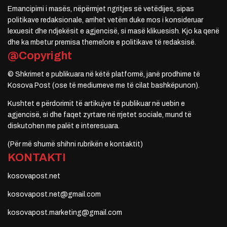
Emancipimi i masës, nëpërmjet ngritjes së vetëdijes, sipas
politikave redaksionale, arrihet vetëm duke mos i konsideruar
lexuesit dhe ndjekësit e agjencisë, si masë klikuesish. Kjo ka qenë
dhe ka mbetur premisa themelore e politikave të redaksisë.
@Copyright
© Shkrimet e publikuara në këtë platformë, janë prodhime të
Kosova Post (ose të mediumeve me të cilat bashkëpunon).
Kushtet e përdorimit të artikujve të publikuar në uebin e
agjencisë, si dhe faqet zyrtare në rrjetet sociale, mund të
diskutohen me palët e interesuara.
(Për më shumë shihni rubrikën e kontaktit)
KONTAKTI
kosovapost.net
kosovapost.net@gmail.com
kosovapost.marketing@gmail.com