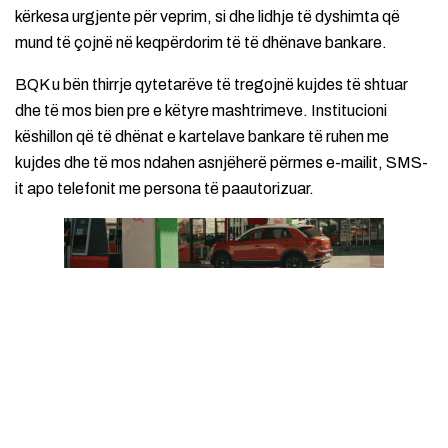
kërkesa urgjente për veprim, si dhe lidhje të dyshimta që
mund të çojnë në keqpërdorim të të dhënave bankare.
BQK u bën thirrje qytetarëve të tregojnë kujdes të shtuar
dhe të mos bien pre e këtyre mashtrimeve. Institucioni
këshillon që të dhënat e kartelave bankare të ruhen me
kujdes dhe të mos ndahen asnjëherë përmes e-mailit, SMS-
it apo telefonit me persona të paautorizuar.