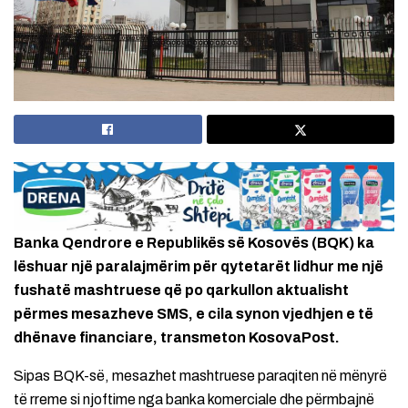
Banka Qendrore e Republikës së Kosovës (BQK) ka
lëshuar një paralajmërim për qytetarët lidhur me një
fushatë mashtruese që po qarkullon aktualisht
përmes mesazheve SMS, e cila synon vjedhjen e të
dhënave financiare, transmeton KosovaPost.
Sipas BQK-së, mesazhet mashtruese paraqiten në mënyrë
të rreme si njoftime nga banka komerciale dhe përmbajnë