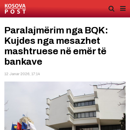
Paralajmërim nga BQK:
Kujdes nga mesazhet
mashtruese në emër të
bankave
12 Janar 2026, 17:14