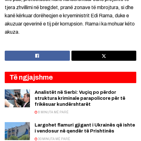
tjera zhvillimi në bregdet, pranë zonave të mbrojtura, si dhe
kanë kërkuar dorëheqjen e kryeministrit Edi Rama, duke e
akuzuar qeverinë e tij për korrupsion. Rama i ka mohuar këto
akuza.
Të ngjajshme
Analistët në Serbi: Vuçiq po përdor
struktura kriminale parapolicore për të
frikësuar kundërshtarët
8 MINUTA MË PARË
Largohet flamuri gjigant i Ukrainës që ishte
i vendosur në qendër të Prishtinës
30 MINUTA MË PARË