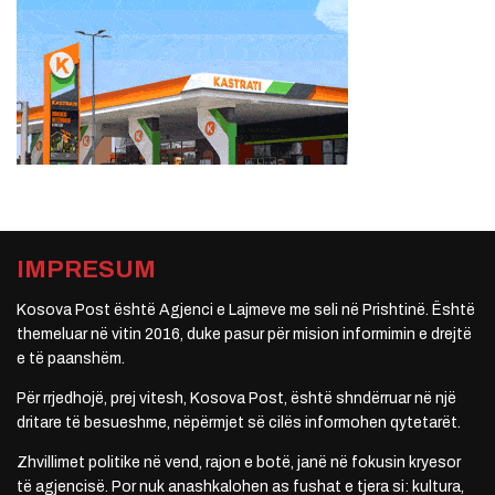
IMPRESUM
Kosova Post është Agjenci e Lajmeve me seli në Prishtinë. Është
themeluar në vitin 2016, duke pasur për mision informimin e drejtë
e të paanshëm.
Për rrjedhojë, prej vitesh, Kosova Post, është shndërruar në një
dritare të besueshme, nëpërmjet së cilës informohen qytetarët.
Zhvillimet politike në vend, rajon e botë, janë në fokusin kryesor
të agjencisë. Por nuk anashkalohen as fushat e tjera si: kultura,