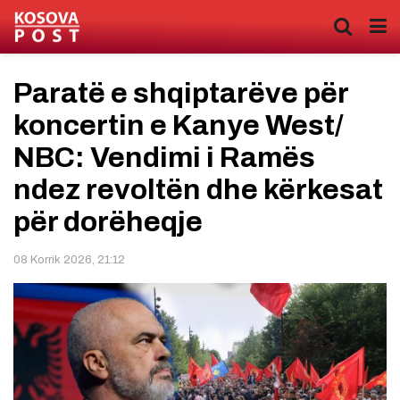
Paratë e shqiptarëve për
koncertin e Kanye West/
NBC: Vendimi i Ramës
ndez revoltën dhe kërkesat
për dorëheqje
08 Korrik 2026, 21:12