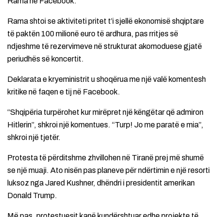
Rama në Facebook.
Rama shtoi se aktiviteti pritet t’i sjellë ekonomisë shqiptare
të paktën 100 milionë euro të ardhura, pas rritjes së
ndjeshme të rezervimeve në strukturat akomoduese gjatë
periudhës së koncertit.
Deklarata e kryeministrit u shoqërua me një valë komentesh
kritike në faqen e tij në Facebook.
“Shqipëria turpërohet kur mirëpret një këngëtar që admiron
Hitlerin”, shkroi një komentues. “Turp! Jo me paratë e mia”,
shkroi një tjetër.
Protesta të përditshme zhvillohen në Tiranë prej më shumë
se një muaji. Ato nisën pas planeve për ndërtimin e një resorti
luksoz nga Jared Kushner, dhëndri i presidentit amerikan
Donald Trump.
Më pas, protestuesit kanë kundërshtuar edhe projekte të