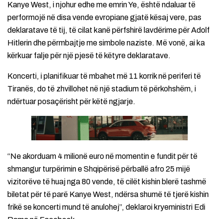
Kanye West, i njohur edhe me emrin Ye, është ndaluar të
performojë në disa vende evropiane gjatë kësaj vere, pas
deklaratave të tij, të cilat kanë përfshirë lavdërime për Adolf
Hitlerin dhe përmbajtje me simbole naziste. Më vonë, ai ka
kërkuar falje për një pjesë të këtyre deklaratave.
Koncerti, i planifikuar të mbahet më 11 korrik në periferi të
Tiranës, do të zhvillohet në një stadium të përkohshëm, i
ndërtuar posaçërisht për këtë ngjarje.
“Ne akorduam 4 milionë euro në momentin e fundit për të
shmangur turpërimin e Shqipërisë përballë afro 25 mijë
vizitorëve të huaj nga 80 vende, të cilët kishin blerë tashmë
biletat për të parë Kanye West, ndërsa shumë të tjerë kishin
frikë se koncerti mund të anulohej”, deklaroi kryeministri Edi