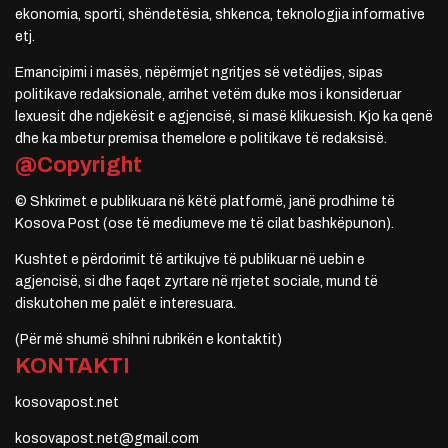
ekonomia, sporti, shëndetësia, shkenca, teknologjia informative
etj.
Emancipimi i masës, nëpërmjet ngritjes së vetëdijes, sipas
politikave redaksionale, arrihet vetëm duke mos i konsideruar
lexuesit dhe ndjekësit e agjencisë, si masë klikuesish. Kjo ka qenë
dhe ka mbetur premisa themelore e politikave të redaksisë.
@Copyright
© Shkrimet e publikuara në këtë platformë, janë prodhime të
Kosova Post (ose të mediumeve me të cilat bashkëpunon).
Kushtet e përdorimit të artikujve të publikuar në uebin e
agjencisë, si dhe faqet zyrtare në rrjetet sociale, mund të
diskutohen me palët e interesuara.
(Për më shumë shihni rubrikën e kontaktit)
KONTAKTI
kosovapost.net
kosovapost.net@gmail.com