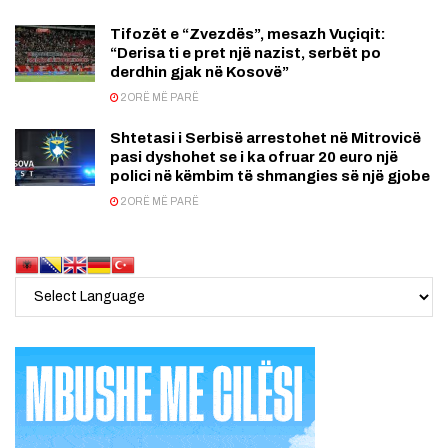
Tifozët e “Zvezdës”, mesazh Vuçiqit:
“Derisa ti e pret një nazist, serbët po
derdhin gjak në Kosovë”
2 ORË MË PARË
Shtetasi i Serbisë arrestohet në Mitrovicë
pasi dyshohet se i ka ofruar 20 euro një
polici në këmbim të shmangies së një gjobe
2 ORË MË PARË