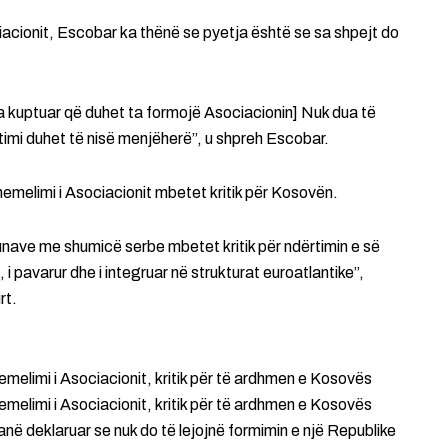
acionit, Escobar ka thënë se pyetja është se sa shpejt do
 kuptuar që duhet ta formojë Asociacionin] Nuk dua të
imi duhet të nisë menjëherë”, u shpreh Escobar.
emelimi i Asociacionit mbetet kritik për Kosovën.
unave me shumicë serbe mbetet kritik për ndërtimin e së
i pavarur dhe i integruar në strukturat euroatlantike”,
rt.
melimi i Asociacionit, kritik për të ardhmen e Kosovës
melimi i Asociacionit, kritik për të ardhmen e Kosovës
në deklaruar se nuk do të lejojnë formimin e një Republike