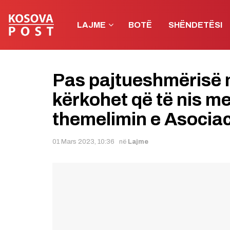
LAJME
BOTË
SHËNDETËSI
Pas pajtueshmërisë n
kërkohet që të nis m
themelimin e Asociac
01 Mars 2023, 10:36
në
Lajme