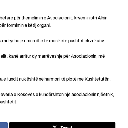
bëtare për themelimin e Asociacionit, kryeministri Albin
 për formimin e këtij organi.
 ta ndryshojë emrin dhe të mos ketë pushtet ekzekutiv.
elit, kanë arritur dy marrëveshje për Asociacionin, më
 e fundit nuk është në harmoni të plotë me Kushtetutën.
Qeveria e Kosovës e kundërshton një asociacionin njëetnik,
pushtetit.
Tweet