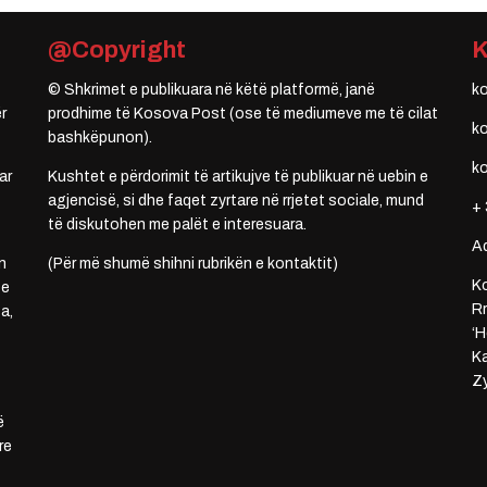
@Copyright
© Shkrimet e publikuara në këtë platformë, janë
k
r
prodhime të Kosova Post (ose të mediumeve me të cilat
k
bashkëpunon).
k
ar
Kushtet e përdorimit të artikujve të publikuar në uebin e
agjencisë, si dhe faqet zyrtare në rrjetet sociale, mund
+ 
të diskutohen me palët e interesuara.
A
n
(Për më shumë shihni rubrikën e kontaktit)
Ko
 e
Rr
a,
‘H
Ka
Zy
ë
re