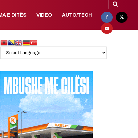
MA E DITËS
VIDEO
AUTO/TECH