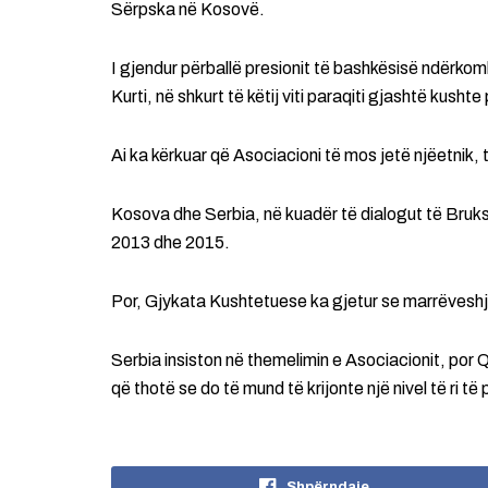
Sërpska në Kosovë.
I gjendur përballë presionit të bashkësisë ndërkom
Kurti, në shkurt të këtij viti paraqiti gjashtë kushte
Ai ka kërkuar që Asociacioni të mos jetë njëetnik,
Kosova dhe Serbia, në kuadër të dialogut të Bruks
2013 dhe 2015.
Por, Gjykata Kushtetuese ka gjetur se marrëveshja
Serbia insiston në themelimin e Asociacionit, por 
që thotë se do të mund të krijonte një nivel të ri të 
Shpërndaje