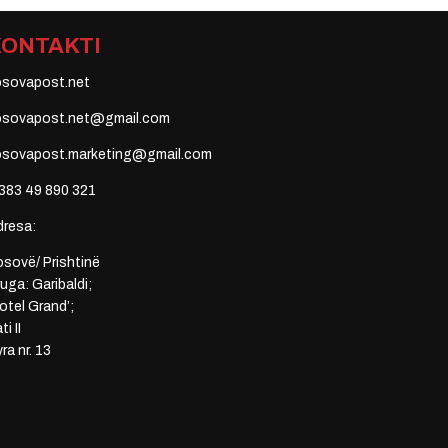
KONTAKTI
osovapost.net
osovapost.net@gmail.com
osovapost.marketing@gmail.com
383 49 890 321
dresa:
sovë/ Prishtinë
uga: Garibaldi;
otel Grand’;
ti II
ra nr. 13