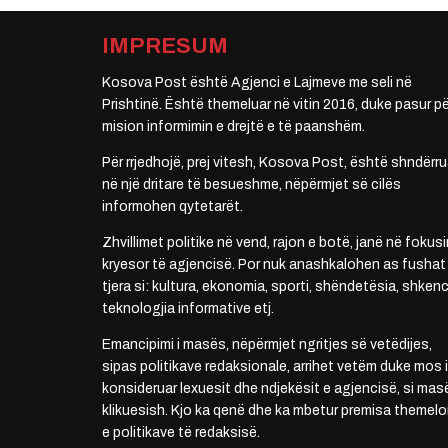
IMPRESUM
Kosova Post është Agjenci e Lajmeve me seli në
Prishtinë. Është themeluar në vitin 2016, duke pasur pë
mision informimin e drejtë e të paanshëm.
Për rrjedhojë, prej vitesh, Kosova Post, është shndërru
në një dritare të besueshme, nëpërmjet së cilës
informohen qytetarët.
Zhvillimet politike në vend, rajon e botë, janë në fokusi
kryesor të agjencisë. Por nuk anashkalohen as fushat
tjera si: kultura, ekonomia, sporti, shëndetësia, shkenc
teknologjia informative etj.
Emancipimi i masës, nëpërmjet ngritjes së vetëdijes,
sipas politikave redaksionale, arrihet vetëm duke mos i
konsideruar lexuesit dhe ndjekësit e agjencisë, si mas
klikuesish. Kjo ka qenë dhe ka mbetur premisa themelo
e politikave të redaksisë.