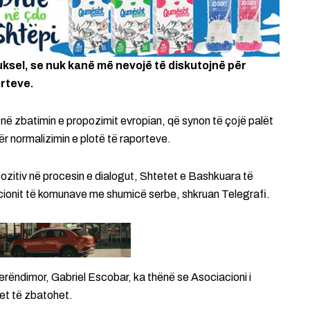
ksel, se nuk kanë më nevojë të diskutojnë për
orteve.
 në zbatimin e propozimit evropian, që synon të çojë palët
ër normalizimin e plotë të raporteve.
ozitiv në procesin e dialogut, Shtetet e Bashkuara të
cionit të komunave me shumicë serbe, shkruan Telegrafi.
erëndimor, Gabriel Escobar, ka thënë se Asociacioni i
et të zbatohet.