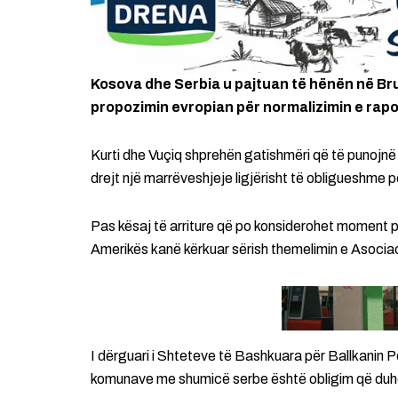
Kosova dhe Serbia u pajtuan të hënën në Bru
propozimin evropian për normalizimin e rap
Kurti dhe Vuçiq shprehën gatishmëri që të punojnë
drejt një marrëveshjeje ligjërisht të obligueshme p
Pas kësaj të arriture që po konsiderohet moment p
Amerikës kanë kërkuar sërish themelimin e Asocia
I dërguari i Shteteve të Bashkuara për Ballkanin P
komunave me shumicë serbe është obligim që duh