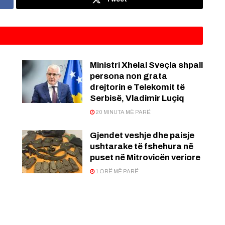
Ministri Xhelal Sveçla shpall
persona non grata
drejtorin e Telekomit të
Serbisë, Vladimir Luçiq
20 MINUTA MË PARË
Gjendet veshje dhe paisje
ushtarake të fshehura në
puset në Mitrovicën veriore
1 ORË MË PARË