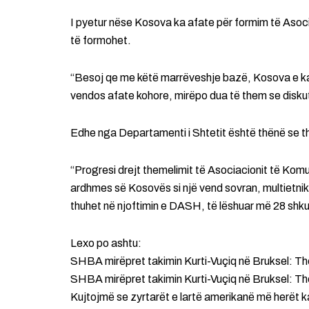
I pyetur nëse Kosova ka afate për formim të Asoci
të formohet.
“Besoj qe me këtë marrëveshje bazë, Kosova e ka
vendos afate kohore, mirëpo dua të them se diskut
Edhe nga Departamenti i Shtetit është thënë se th
“Progresi drejt themelimit të Asociacionit të Kom
ardhmes së Kosovës si një vend sovran, multietnik, 
thuhet në njoftimin e DASH, të lëshuar më 28 shku
Lexo po ashtu:
SHBA mirëpret takimin Kurti-Vuçiq në Bruksel: The
SHBA mirëpret takimin Kurti-Vuçiq në Bruksel: The
Kujtojmë se zyrtarët e lartë amerikanë më herët ka