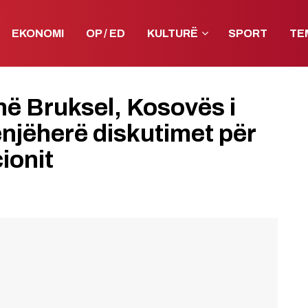
EKONOMI
OP / ED
KULTURË
SPORT
TE
ë Bruksel, Kosovës i
enjëherë diskutimet për
ionit