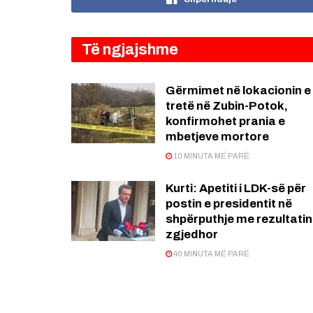
Të ngjajshme
Gërmimet në lokacionin e
tretë në Zubin-Potok,
konfirmohet prania e
mbetjeve mortore
10 MINUTA MË PARË
Kurti: Apetiti i LDK-së për
postin e presidentit në
shpërputhje me rezultatin
zgjedhor
40 MINUTA MË PARË