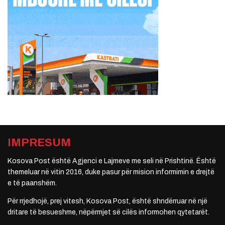
IMPRESUM
Kosova Post është Agjenci e Lajmeve me seli në Prishtinë. Është
themeluar në vitin 2016, duke pasur për mision informimin e drejtë
e të paanshëm.
Për rrjedhojë, prej vitesh, Kosova Post, është shndërruar në një
dritare të besueshme, nëpërmjet së cilës informohen qytetarët.