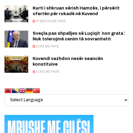
Kurti i shkruan sërish Hamzës, i përsërit
ofertën për rokadë në Kuvend
57 MINUTA MË PARË
Sveçla pas shpalljes së Luçiqit `non grata`:
Nuk tolerojmë cenim të sovranitetit
2 ORË MË PARË
Kuvendi vazhdon nesër seancën
konstituive
3 ORË MË PARË