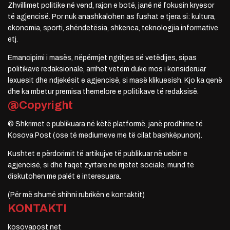
Zhvillimet politike në vend, rajon e botë, janë në fokusin kryesor
të agjencisë. Por nuk anashkalohen as fushat e tjera si: kultura,
ekonomia, sporti, shëndetësia, shkenca, teknologjia informative
etj.
Emancipimi i masës, nëpërmjet ngritjes së vetëdijes, sipas
politikave redaksionale, arrihet vetëm duke mos i konsideruar
lexuesit dhe ndjekësit e agjencisë, si masë klikuesish. Kjo ka qenë
dhe ka mbetur premisa themelore e politikave të redaksisë.
@Copyright
© Shkrimet e publikuara në këtë platformë, janë prodhime të
Kosova Post (ose të mediumeve me të cilat bashkëpunon).
Kushtet e përdorimit të artikujve të publikuar në uebin e
agjencisë, si dhe faqet zyrtare në rrjetet sociale, mund të
diskutohen me palët e interesuara.
(Për më shumë shihni rubrikën e kontaktit)
KONTAKTI
kosovapost.net