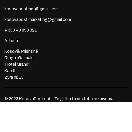
kosovapost.net@gmail.com
kosovapost.marketing@gmail.com
+ 383 49 890 321
Adresa:
Kosovë/ Prishtinë
Rruga: Garibaldi;
‘Hotel Grand’;
Kati II
Zyra nr. 13
© 2023 KosovaPost.net - Të gjitha të drejtat e rezervuara.