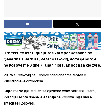
Drejtori i të ashtuquajturës Zyrë për Kosovën në
Qeverinë e Serbisë, Petar Petkoviq, do të qëndrojë
në Kosovë më 6 dhe 7 janar, njoftuan sot nga kjo zyrë.
Vizita e Petkoviq në Kosovë ndërlidhet me festën e
Krishtlindjeve ortodokse.
Kujtojmë se gjatë ditës së djeshme edhe patriarkut serb,
Porfirije i është dhënë leje të vijë në Kosovë, nga ana e
shtetit të Kosovës.