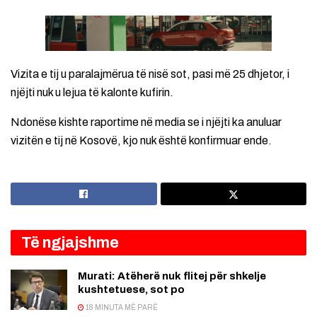
Vizita e tij u paralajmërua të nisë sot, pasi më 25 dhjetor, i
njëjti nuk u lejua të kalonte kufirin.
Ndonëse kishte raportime në media se i njëjti ka anuluar
vizitën e tij në Kosovë, kjo nuk është konfirmuar ende.
Të ngjajshme
Murati: Atëherë nuk flitej për shkelje
kushtetuese, sot po
18 MINUTA MË PARË