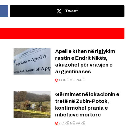
Tweet
Apeli e kthen në rigjykim
rastin e Endrit Nikës,
akuzohet për vrasjen e
argjentinases
1 ORË MË PARË
Gërmimet në lokacionin e
tretë në Zubin-Potok,
konfirmohet prania e
mbetjeve mortore
2 ORË MË PARË