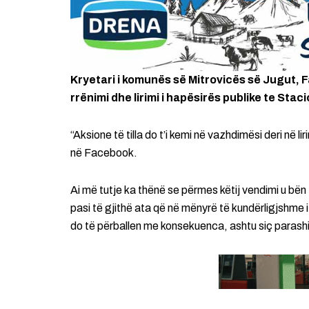
Kryetari i komunës së Mitrovicës së Jugut, F
rrënimi dhe lirimi i hapësirës publike te Stac
“Aksione të tilla do t’i kemi në vazhdimësi deri në li
në Facebook.
Ai më tutje ka thënë se përmes këtij vendimi u bën 
pasi të gjithë ata që në mënyrë të kundërligjshme 
do të përballen me konsekuenca, ashtu siç parashi