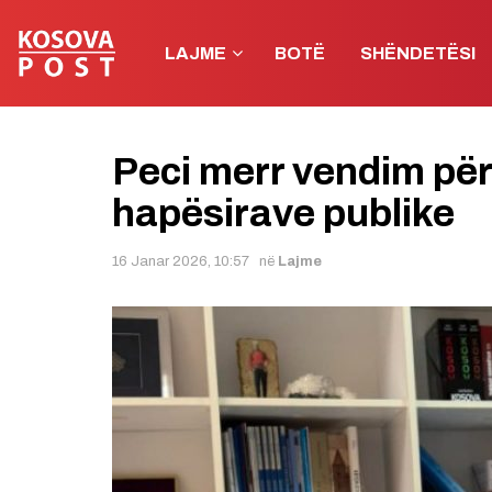
LAJME
BOTË
SHËNDETËSI
Peci merr vendim për 
hapësirave publike
16 Janar 2026, 10:57
në
Lajme