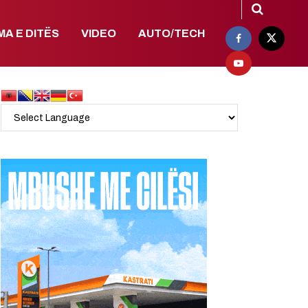
MA E DITËS
VIDEO
AUTO/TECH