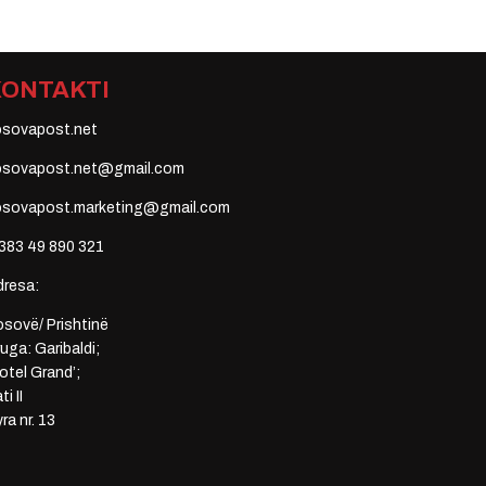
KONTAKTI
osovapost.net
osovapost.net@gmail.com
osovapost.marketing@gmail.com
383 49 890 321
dresa:
sovë/ Prishtinë
uga: Garibaldi;
otel Grand’;
ti II
ra nr. 13