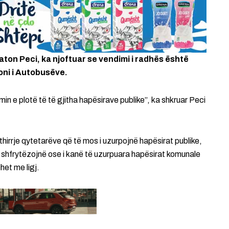
aton Peci, ka njoftuar se vendimi i radhës është
ioni i Autobusëve.
rimin e plotë të të gjitha hapësirave publike”, ka shkruar Peci
thirrje qytetarëve që të mos i uzurpojnë hapësirat publike,
i shfrytëzojnë ose i kanë të uzurpuara hapësirat komunale
het me ligj.