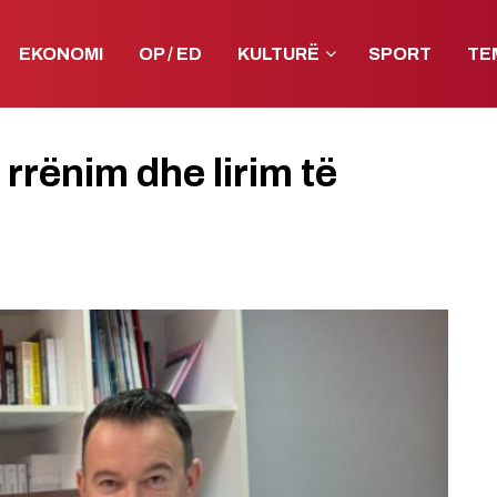
EKONOMI
OP / ED
KULTURË
SPORT
TE
rrënim dhe lirim të