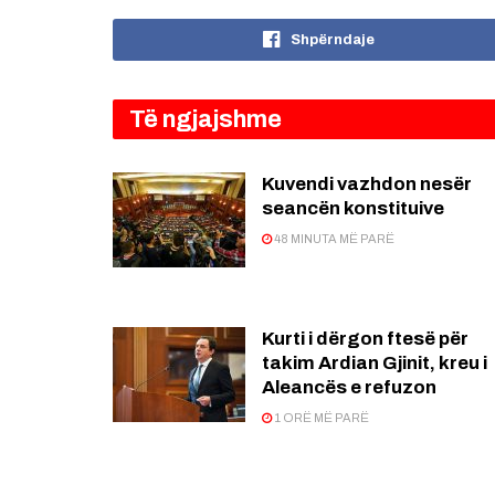
Shpërndaje
Të ngjajshme
Kuvendi vazhdon nesër
seancën konstituive
48 MINUTA MË PARË
Kurti i dërgon ftesë për
takim Ardian Gjinit, kreu i
Aleancës e refuzon
1 ORË MË PARË