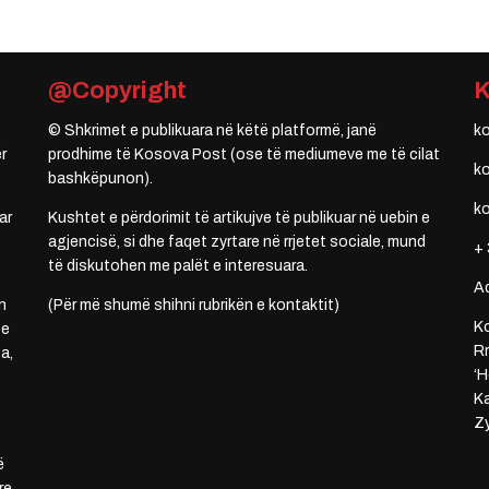
@Copyright
© Shkrimet e publikuara në këtë platformë, janë
k
r
prodhime të Kosova Post (ose të mediumeve me të cilat
k
bashkëpunon).
k
ar
Kushtet e përdorimit të artikujve të publikuar në uebin e
agjencisë, si dhe faqet zyrtare në rrjetet sociale, mund
+ 
të diskutohen me palët e interesuara.
A
n
(Për më shumë shihni rubrikën e kontaktit)
Ko
 e
Rr
a,
‘H
Ka
Zy
ë
re