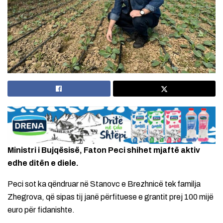
Ministri i Bujqësisë, Faton Peci shihet mjaftë aktiv
edhe ditën e diele.
Peci sot ka qëndruar në Stanovc e Brezhnicë tek familja
Zhegrova, që sipas tij janë përfituese e grantit prej 100 mijë
euro për fidanishte.