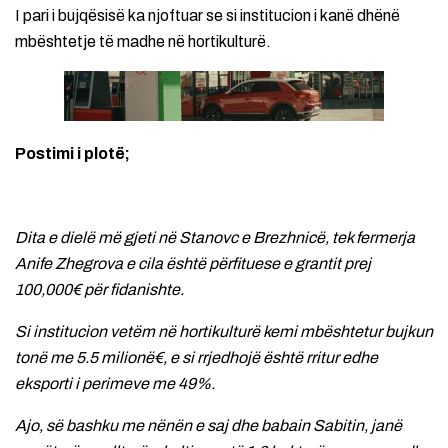
I pari i bujqësisë ka njoftuar se si institucion i kanë dhënë
mbështetje të madhe në hortikulturë.
Postimi i plotë;
Dita e dielë më gjeti në Stanovc e Brezhnicë, tek fermerja
Anife Zhegrova e cila është përfituese e grantit prej
100,000€ për fidanishte.
Si institucion vetëm në hortikulturë kemi mbështetur bujkun
tonë me 5.5 milionë€, e si rrjedhojë është rritur edhe
eksporti i perimeve me 49%.
Ajo, së bashku me nënën e saj dhe babain Sabitin, janë