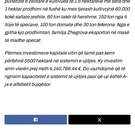
punëtorë e zelltarë e kultivues të 1.6 hektarëve me sera dhe
1 hektar prodhimi në fushë ku mes tjerash kultivojnë 60.000
kokë sallate jeshile, 60 ton lakër të hershme, 150 ton nga 4
lloje të specave, 100 ton domate dhe 30 ton feferona. Nga e
gjitha kjo prodhimtari, familja Zhegrova eksporton në masë
të madhe specat.
Përmes investimeve kapitale vitin që lamë pas kemi
përfshirë 5500 hektarë në sistemin e ujitjes. Ky investim
arrin vlerën prej rreth 4,140,766.44 €. Do vazhdojmë që të
ngrisim kapacitetet e sistemit të ujitjes pasi që uji është A-
ja e alfabetit bujqësor.