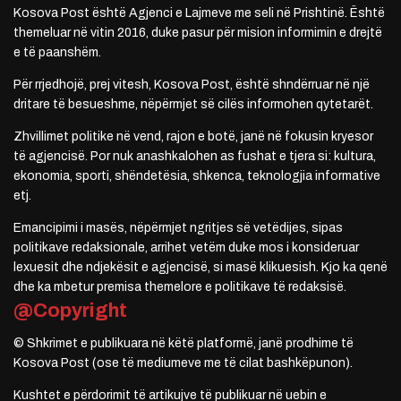
Kosova Post është Agjenci e Lajmeve me seli në Prishtinë. Është
themeluar në vitin 2016, duke pasur për mision informimin e drejtë
e të paanshëm.
Për rrjedhojë, prej vitesh, Kosova Post, është shndërruar në një
dritare të besueshme, nëpërmjet së cilës informohen qytetarët.
Zhvillimet politike në vend, rajon e botë, janë në fokusin kryesor
të agjencisë. Por nuk anashkalohen as fushat e tjera si: kultura,
ekonomia, sporti, shëndetësia, shkenca, teknologjia informative
etj.
Emancipimi i masës, nëpërmjet ngritjes së vetëdijes, sipas
politikave redaksionale, arrihet vetëm duke mos i konsideruar
lexuesit dhe ndjekësit e agjencisë, si masë klikuesish. Kjo ka qenë
dhe ka mbetur premisa themelore e politikave të redaksisë.
@Copyright
© Shkrimet e publikuara në këtë platformë, janë prodhime të
Kosova Post (ose të mediumeve me të cilat bashkëpunon).
Kushtet e përdorimit të artikujve të publikuar në uebin e