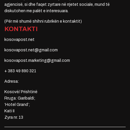
agjencisë, si dhe faqet zyrtare në rrjetet sociale, mund të
diskutohen me palët e interesuara.
(Për më shumë shihni rubrikën e kontaktit)
KONTAKTI
kosovapost.net
kosovapost.net@gmail.com
kosovapost.marketing@gmail.com
+ 383 49 890 321
Adresa:
Kosovë/ Prishtinë
Rruga: Garibaldi;
‘Hotel Grand’;
Kati II
Zyra nr. 13