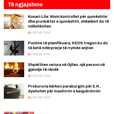
Të ngjajshme
Kusari-Lila: Nisin kontrollet për qumështin
dhe produktet e qumështit, shkelësit do të
ndëshkohen
4 ORË MË PARË
Punime të planifikuara, KEDS tregon ku do
të ketë ndërprerje të rrymës enjten
4 ORË MË PARË
Shpëŕthen vetura në Gjilan, një person në
gjendje të rëndë
5 ORË MË PARË
Prokuroria kërkon paraburgim për E.R.,
dyshohet për mashtrim e keqpërdorim
6 ORË MË PARË