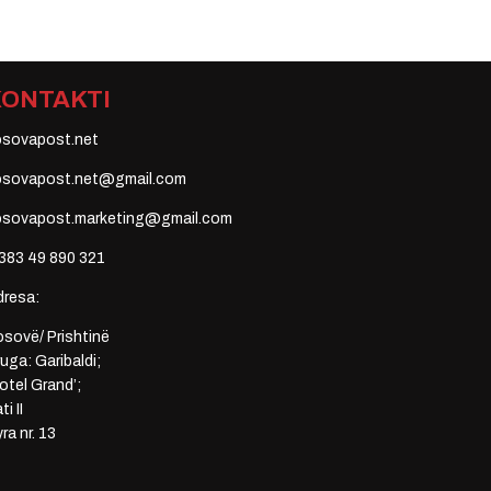
KONTAKTI
osovapost.net
osovapost.net@gmail.com
osovapost.marketing@gmail.com
383 49 890 321
dresa:
sovë/ Prishtinë
uga: Garibaldi;
otel Grand’;
ti II
ra nr. 13