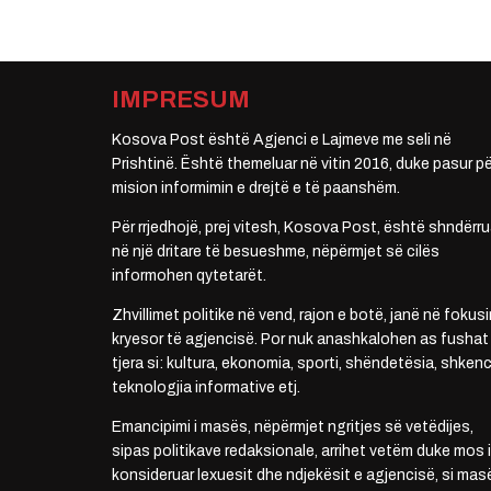
IMPRESUM
Kosova Post është Agjenci e Lajmeve me seli në
Prishtinë. Është themeluar në vitin 2016, duke pasur pë
mision informimin e drejtë e të paanshëm.
Për rrjedhojë, prej vitesh, Kosova Post, është shndërru
në një dritare të besueshme, nëpërmjet së cilës
informohen qytetarët.
Zhvillimet politike në vend, rajon e botë, janë në fokusi
kryesor të agjencisë. Por nuk anashkalohen as fushat
tjera si: kultura, ekonomia, sporti, shëndetësia, shkenc
teknologjia informative etj.
Emancipimi i masës, nëpërmjet ngritjes së vetëdijes,
sipas politikave redaksionale, arrihet vetëm duke mos i
konsideruar lexuesit dhe ndjekësit e agjencisë, si mas