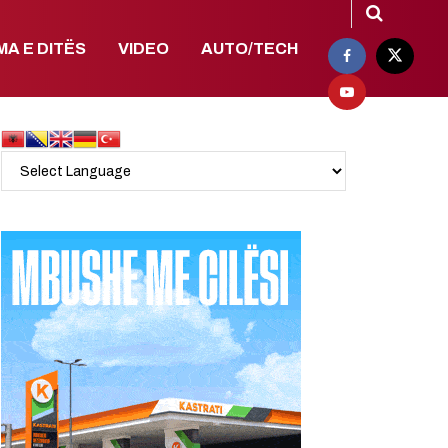
MA E DITËS
VIDEO
AUTO/TECH