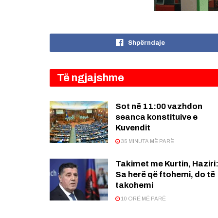
Shpërndaje
Të ngjajshme
Sot në 11:00 vazhdon
seanca konstituive e
Kuvendit
35 MINUTA MË PARË
Takimet me Kurtin, Haziri
Sa herë që ftohemi, do të
takohemi
10 ORË MË PARË