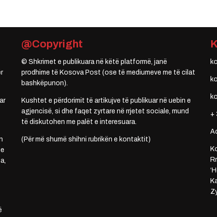
@Copyright
© Shkrimet e publikuara në këtë platformë, janë
k
r
prodhime të Kosova Post (ose të mediumeve me të cilat
k
bashkëpunon).
k
ar
Kushtet e përdorimit të artikujve të publikuar në uebin e
agjencisë, si dhe faqet zyrtare në rrjetet sociale, mund
+ 
të diskutohen me palët e interesuara.
A
n
(Për më shumë shihni rubrikën e kontaktit)
Ko
 e
Rr
a,
‘H
Ka
Zy
ë