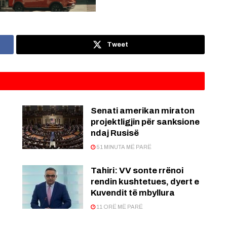
Tweet
Senati amerikan miraton
projektligjin për sanksione
ndaj Rusisë
51 MINUTA MË PARË
:
Tahiri: VV sonte rrënoi
rendin kushtetues, dyert e
Kuvendit të mbyllura
11 ORË MË PARË