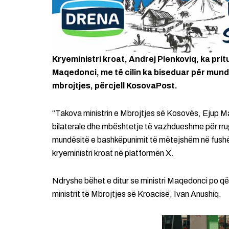
Kryeministri kroat, Andrej Plenkoviq, ka prit
Maqedonci, me të cilin ka biseduar për mun
mbrojtjes, përcjell KosovaPost.
“Takova ministrin e Mbrojtjes së Kosovës, Ejup 
bilaterale dhe mbështetje të vazhdueshme për rru
mundësitë e bashkëpunimit të mëtejshëm në fushë
kryeministri kroat në platformën X.
Ndryshe bëhet e ditur se ministri Maqedonci po q
ministrit të Mbrojtjes së Kroacisë, Ivan Anushiq.