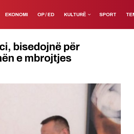
EKONOMI
OP / ED
KULTURË
SPORT
TE
i, bisedojnë për
ën e mbrojtjes