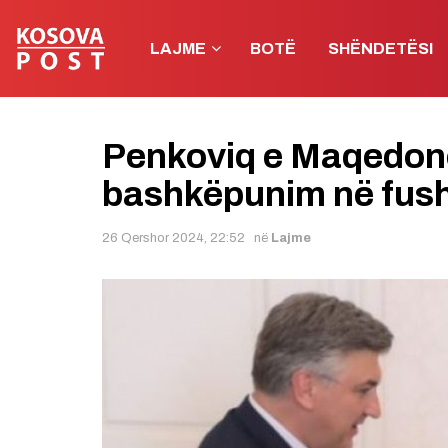
LAJME
BOTË
SHËNDETËSI
Penkoviq e Maqedonc
bashkëpunim në fush
26 Qershor 2024, 22:52
në
Lajme