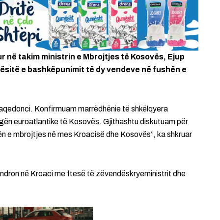
ur në takim ministrin e Mbrojtjes të Kosovës, Ejup
dësitë e bashkëpunimit të dy vendeve në fushën e
Maqedonci. Konfirmuam marrëdhënie të shkëlqyera
gën euroatlantike të Kosovës. Gjithashtu diskutuam për
n e mbrojtjes në mes Kroacisë dhe Kosovës”, ka shkruar
ëndron në Kroaci me ftesë të zëvendëskryeministrit dhe