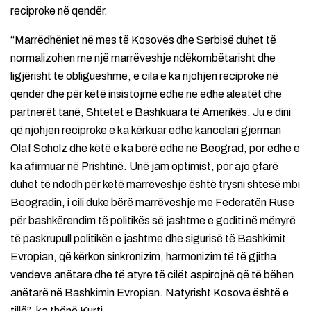
reciproke në qendër.
“Marrëdhëniet në mes të Kosovës dhe Serbisë duhet të
normalizohen me një marrëveshje ndëkombëtarisht dhe
ligjërisht të obligueshme, e cila e ka njohjen reciproke në
qendër dhe për këtë insistojmë edhe ne edhe aleatët dhe
partnerët tanë, Shtetet e Bashkuara të Amerikës. Ju e dini
që njohjen reciproke e ka kërkuar edhe kancelari gjerman
Olaf Scholz dhe këtë e ka bërë edhe në Beograd, por edhe e
ka afirmuar në Prishtinë. Unë jam optimist, por ajo çfarë
duhet të ndodh për këtë marrëveshje është trysni shtesë mbi
Beogradin, i cili duke bërë marrëveshje me Federatën Ruse
për bashkërendim të politikës së jashtme e goditi në mënyrë
të paskrupull politikën e jashtme dhe sigurisë të Bashkimit
Evropian, që kërkon sinkronizim, harmonizim të të gjitha
vendeve anëtare dhe të atyre të cilët aspirojnë që të bëhen
anëtarë në Bashkimin Evropian. Natyrisht Kosova është e
tillë”, ka thënë Kurti.