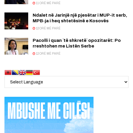
11 ORË MË PARË
Ndalet në Jarinjë një pjesëtar i MUP-it serb,
MPB-ja i heq shtetësinë e Kosovës
12 ORË MË PARË
Pacolli i quan `të shkretë` opozitarët: Po
rreshtohen me Listën Serbe
12 ORË MË PARË