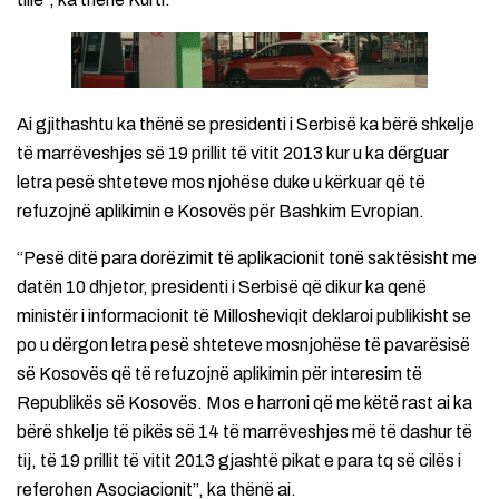
Ai gjithashtu ka thënë se presidenti i Serbisë ka bërë shkelje
të marrëveshjes së 19 prillit të vitit 2013 kur u ka dërguar
letra pesë shteteve mos njohëse duke u kërkuar që të
refuzojnë aplikimin e Kosovës për Bashkim Evropian.
“Pesë ditë para dorëzimit të aplikacionit tonë saktësisht me
datën 10 dhjetor, presidenti i Serbisë që dikur ka qenë
ministër i informacionit të Millosheviqit deklaroi publikisht se
po u dërgon letra pesë shteteve mosnjohëse të pavarësisë
së Kosovës që të refuzojnë aplikimin për interesim të
Republikës së Kosovës. Mos e harroni që me këtë rast ai ka
bërë shkelje të pikës së 14 të marrëveshjes më të dashur të
tij, të 19 prillit të vitit 2013 gjashtë pikat e para tq së cilës i
referohen Asociacionit”, ka thënë ai.