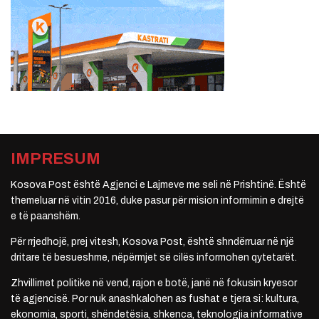
IMPRESUM
Kosova Post është Agjenci e Lajmeve me seli në Prishtinë. Është
themeluar në vitin 2016, duke pasur për mision informimin e drejtë
e të paanshëm.
Për rrjedhojë, prej vitesh, Kosova Post, është shndërruar në një
dritare të besueshme, nëpërmjet së cilës informohen qytetarët.
Zhvillimet politike në vend, rajon e botë, janë në fokusin kryesor
të agjencisë. Por nuk anashkalohen as fushat e tjera si: kultura,
ekonomia, sporti, shëndetësia, shkenca, teknologjia informative