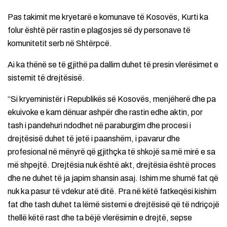
Pas takimit me kryetarë e komunave të Kosovës, Kurti ka
folur është për rastin e plagosjes së dy personave të
komunitetit serb në Shtërpcë.
Ai ka thënë se të gjithë pa dallim duhet të presin vlerësimet e
sistemit të drejtësisë.
“Si kryeministër i Republikës së Kosovës, menjëherë dhe pa
ekuivoke e kam dënuar ashpër dhe rastin edhe aktin, por
tash i pandehuri ndodhet në paraburgim dhe procesi i
drejtësisë duhet të jetë i paanshëm, i pavarur dhe
profesional në mënyrë që gjithçka të shkojë sa më mirë e sa
më shpejtë. Drejtësia nuk është akt, drejtësia është proces
dhe ne duhet të ja japim shansin asaj. Ishim me shumë fat që
nuk ka pasur të vdekur atë ditë. Pra në këtë fatkeqësi kishim
fat dhe tash duhet ta lëmë sistemi e drejtësisë që të ndriçojë
thellë këtë rast dhe ta bëjë vlerësimin e drejtë, sepse