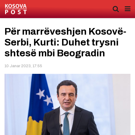
Për marrëveshjen Kosovë-
Serbi, Kurti: Duhet trysni
shtesë mbi Beogradin
10 Janar 2023, 17:55