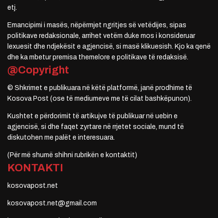
etj.
Emancipimi i masës, nëpërmjet ngritjes së vetëdijes, sipas
politikave redaksionale, arrihet vetëm duke mos i konsideruar
lexuesit dhe ndjekësit e agjencisë, si masë klikuesish. Kjo ka qenë
dhe ka mbetur premisa themelore e politikave të redaksisë.
@Copyright
© Shkrimet e publikuara në këtë platformë, janë prodhime të
Kosova Post (ose të mediumeve me të cilat bashkëpunon).
Kushtet e përdorimit të artikujve të publikuar në uebin e
agjencisë, si dhe faqet zyrtare në rrjetet sociale, mund të
diskutohen me palët e interesuara.
(Për më shumë shihni rubrikën e kontaktit)
KONTAKTI
kosovapost.net
kosovapost.net@gmail.com