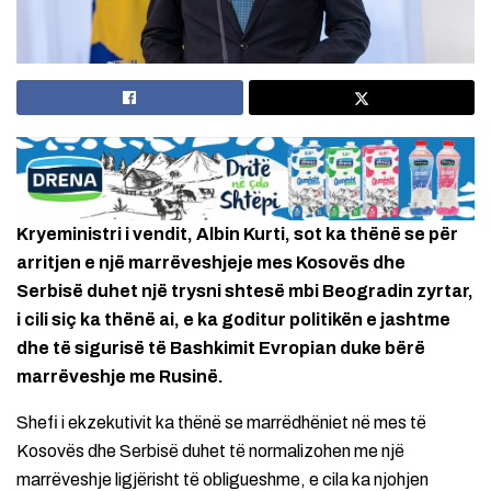
Kryeministri i vendit, Albin Kurti, sot ka thënë se për
arritjen e një marrëveshjeje mes Kosovës dhe
Serbisë duhet një trysni shtesë mbi Beogradin zyrtar,
i cili siç ka thënë ai, e ka goditur politikën e jashtme
dhe të sigurisë të Bashkimit Evropian duke bërë
marrëveshje me Rusinë.
Shefi i ekzekutivit ka thënë se marrëdhëniet në mes të
Kosovës dhe Serbisë duhet të normalizohen me një
marrëveshje ligjërisht të obligueshme, e cila ka njohjen