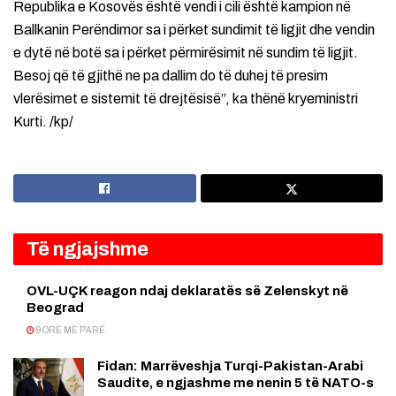
Republika e Kosovës është vendi i cili është kampion në
Ballkanin Perëndimor sa i përket sundimit të ligjit dhe vendin
e dytë në botë sa i përket përmirësimit në sundim të ligjit.
Besoj që të gjithë ne pa dallim do të duhej të presim
vlerësimet e sistemit të drejtësisë”, ka thënë kryeministri
Kurti. /kp/
Të ngjajshme
OVL-UÇK reagon ndaj deklaratës së Zelenskyt në
Beograd
9 ORË MË PARË
Fidan: Marrëveshja Turqi-Pakistan-Arabi
Saudite, e ngjashme me nenin 5 të NATO-s