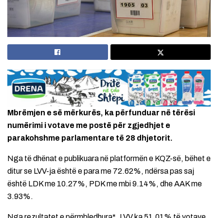
Mbrëmjen e së mërkurës, ka përfunduar në tërësi
numërimi i votave me postë për zgjedhjet e
parakohshme parlamentare të 28 dhjetorit.
Nga të dhënat e publikuara në platformën e KQZ-së, bëhet e
ditur se LVV-ja është e para me 72.62%, ndërsa pas saj
është LDK me 10.27%, PDK me mbi 9.14%, dhe AAK me
3.93%.
Nga rezultatet e përmbledhura*, LVV ka 51.01% të votave,