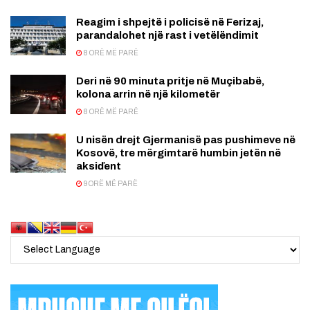
Reagim i shpejtë i policisë në Ferizaj,
parandalohet një rast i vetëlëndimit
8 ORË MË PARË
Deri në 90 minuta pritje në Muçibabë,
kolona arrin në një kilometër
8 ORË MË PARË
U nisën drejt Gjermanisë pas pushimeve në
Kosovë, tre mërgimtarë humbin jetën në
aksiďent
9 ORË MË PARË