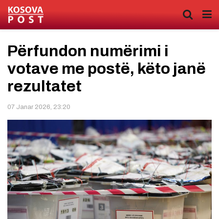
Përfundon numërimi i
votave me postë, këto janë
rezultatet
07 Janar 2026, 23:20