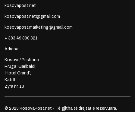
kosovapost.net
kosovapost.net@gmail.com
kosovapost.marketing@gmail.com
+ 383 49 890 321
Adresa:
Kosovë/ Prishtinë
Rruga: Garibaldi;
‘Hotel Grand’;
Kati II
Zyra nr. 13
© 2023 KosovaPost.net - Të gjitha të drejtat e rezervuara.