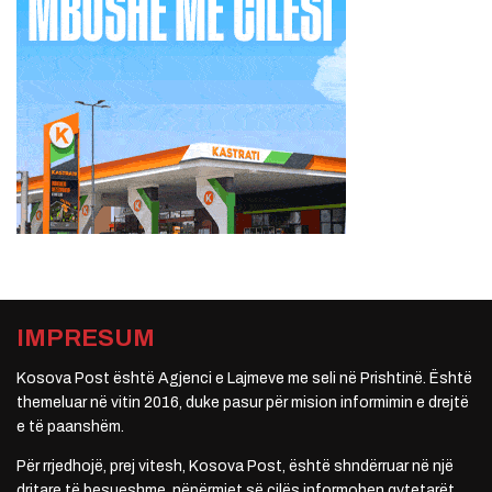
IMPRESUM
Kosova Post është Agjenci e Lajmeve me seli në Prishtinë. Është
themeluar në vitin 2016, duke pasur për mision informimin e drejtë
e të paanshëm.
Për rrjedhojë, prej vitesh, Kosova Post, është shndërruar në një
dritare të besueshme, nëpërmjet së cilës informohen qytetarët.