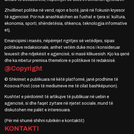
Zhvillimet politike në vend, rajon e botë, janë në fokusin kryesor
të agjencisë. Por nuk anashkalohen as fushat e tjera si: kultura,
ekonomia, sporti, shëndetësia, shkenca, teknologjia informative
etj.
Emancipimi i masës, nëpërmjet ngritjes së vetëdijes, sipas
politikave redaksionale, arrihet vetëm duke mos i konsideruar
lexuesit dhe ndjekësit e agjencisë, si masë klikuesish. Kjo ka qenë
dhe ka mbetur premisa themelore e politikave të redaksisë.
@Copyright
© Shkrimet e publikuara në këtë platformë, janë prodhime të
Kosova Post (ose të mediumeve me të cilat bashkëpunon).
Kushtet e përdorimit të artikujve të publikuar në uebin e
agjencisë, si dhe faqet zyrtare në rrjetet sociale, mund të
diskutohen me palët e interesuara.
(Për më shumë shihni rubrikën e kontaktit)
KONTAKTI