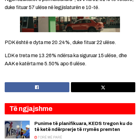
duke fituar 57 ulëse në legjislaturën e 10-të.
PDK është e dyta me 20.24%, duke fituar 22 ulëse.
LDK e treta me 13.26% ndërsa ka siguruar 15 ulëse, dhe
AAK e katërta me 5.50% apo 6 ulëse.
Të ngjajshme
Punime të planifikuara, KEDS tregon ku do
të ketë ndërprerje të rrymës premten
7 ORË MË PARË