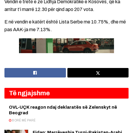
Vendin e tretë e zë Lidhja Demokratike e Kosovës, që ka
arritur t’i marrë 12.30 për qind apo 207 vota.
E në vendin e katërt është Lista Serbe me 10.75%, dhe më
pas AAK-ja me 7.13%.
Të ngjajshme
OVL-UÇK reagon ndaj deklaratës së Zelenskyt në
Beograd
8 ORË MË PARË
Fidan: Marrëveshja Turqi-Pakistan-Arabi