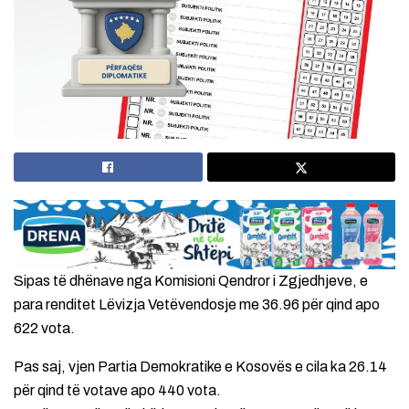
Sipas të dhënave nga Komisioni Qendror i Zgjedhjeve, e
para renditet Lëvizja Vetëvendosje me 36.96 për qind apo
622 vota.
Pas saj, vjen Partia Demokratike e Kosovës e cila ka 26.14
për qind të votave apo 440 vota.