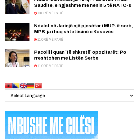
Saudite, e ngjashme me nenin 5 të NATO-s
10 ORË MË PARË
Ndalet në Jarinjë një pjesëtar i MUP-it serb,
MPB-ja i heq shtetësinë e Kosovës
11 ORË MË PARË
Pacolli i quan `të shkretë` opozitarët: Po
rreshtohen me Listën Serbe
11 ORË MË PARË