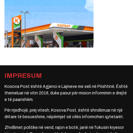
IMPRESUM
Kosova Post është Agjenci e Lajmeve me seli në Prishtinë. Është
themeluar në vitin 2016, duke pasur për mision informimin e drejtë
e të paanshëm.
Për rrjedhojë, prej vitesh, Kosova Post, është shndërruar në një
dritare të besueshme, nëpërmjet së cilës informohen qytetarët.
Zhvillimet politike në vend, rajon e botë, janë në fokusin kryesor