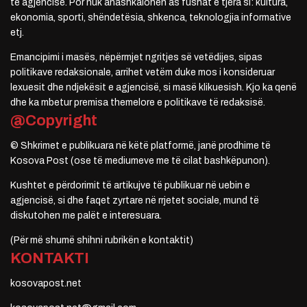
të agjencisë. Por nuk anashkalohen as fushat e tjera si: kultura,
ekonomia, sporti, shëndetësia, shkenca, teknologjia informative
etj.
Emancipimi i masës, nëpërmjet ngritjes së vetëdijes, sipas
politikave redaksionale, arrihet vetëm duke mos i konsideruar
lexuesit dhe ndjekësit e agjencisë, si masë klikuesish. Kjo ka qenë
dhe ka mbetur premisa themelore e politikave të redaksisë.
@Copyright
© Shkrimet e publikuara në këtë platformë, janë prodhime të
Kosova Post (ose të mediumeve me të cilat bashkëpunon).
Kushtet e përdorimit të artikujve të publikuar në uebin e
agjencisë, si dhe faqet zyrtare në rrjetet sociale, mund të
diskutohen me palët e interesuara.
(Për më shumë shihni rubrikën e kontaktit)
KONTAKTI
kosovapost.net