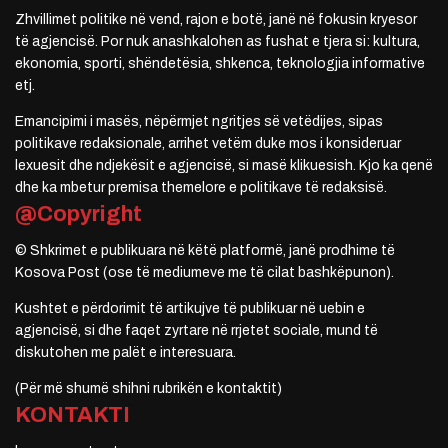
Zhvillimet politike në vend, rajon e botë, janë në fokusin kryesor
të agjencisë. Por nuk anashkalohen as fushat e tjera si: kultura,
ekonomia, sporti, shëndetësia, shkenca, teknologjia informative
etj.
Emancipimi i masës, nëpërmjet ngritjes së vetëdijes, sipas
politikave redaksionale, arrihet vetëm duke mos i konsideruar
lexuesit dhe ndjekësit e agjencisë, si masë klikuesish. Kjo ka qenë
dhe ka mbetur premisa themelore e politikave të redaksisë.
@Copyright
© Shkrimet e publikuara në këtë platformë, janë prodhime të
Kosova Post (ose të mediumeve me të cilat bashkëpunon).
Kushtet e përdorimit të artikujve të publikuar në uebin e
agjencisë, si dhe faqet zyrtare në rrjetet sociale, mund të
diskutohen me palët e interesuara.
(Për më shumë shihni rubrikën e kontaktit)
KONTAKTI