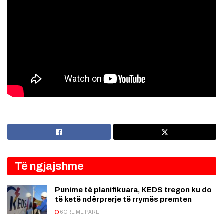
Të ngjajshme
Punime të planifikuara, KEDS tregon ku do
të ketë ndërprerje të rrymës premten
6 ORË MË PARË