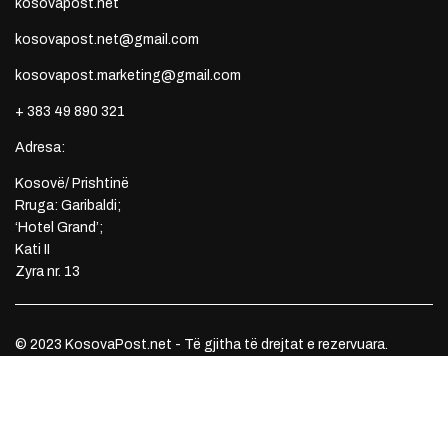
kosovapost.net
kosovapost.net@gmail.com
kosovapost.marketing@gmail.com
+ 383 49 890 321
Adresa:
Kosovë/ Prishtinë
Rruga: Garibaldi;
‘Hotel Grand’;
Kati II
Zyra nr. 13
© 2023 KosovaPost.net - Të gjitha të drejtat e rezervuara.