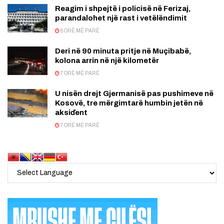
Reagim i shpejtë i policisë në Ferizaj,
parandalohet një rast i vetëlëndimit
6 ORË MË PARË
Deri në 90 minuta pritje në Muçibabë,
kolona arrin në një kilometër
7 ORË MË PARË
U nisën drejt Gjermanisë pas pushimeve në
Kosovë, tre mërgimtarë humbin jetën në
aksiďent
7 ORË MË PARË