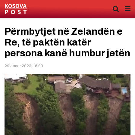
Përmbytjet në Zelandën e
Re, të paktën katër
persona kanë humbur jetën
29 Janar 2023, 16:03