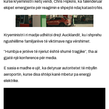
kurse kryeministri i këtij vendi, Chris Hipkins, ka falënderuar
ekipet emergjente për reagimin e shpejtë ndaj katastrofës.
Kryeministri i ri madje udhëtoi drejt Aucklandit, ku i shprehu
ngushëllime familjarëve të viktimave nga vërshimet.
“Humbja e jetëve të njeriut është shumë tragjike”, tha ai
gjatë një konference për media.
E sasia e madhe e ujit, ka detyruar autoritetet të mbyllin
aeroportin, kurse disa shtëpi kanë mbetur pa energji
elektrike.