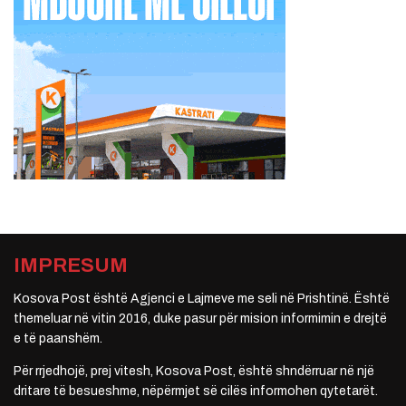
IMPRESUM
Kosova Post është Agjenci e Lajmeve me seli në Prishtinë. Është
themeluar në vitin 2016, duke pasur për mision informimin e drejtë
e të paanshëm.
Për rrjedhojë, prej vitesh, Kosova Post, është shndërruar në një
dritare të besueshme, nëpërmjet së cilës informohen qytetarët.