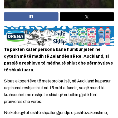
Të paktën katër persona kanë humbur jetën në
qytetin më të madh të Zelandës së Re, Auckland, si
pasojë e reshjeve të mëdha të shiut dhe përmbytjeve
të shkaktuara.
Sipas ekspertëve të meteorologjisë, në Auckland ka pasur
aq shumë reshje shiut në 15 orët e fundit, sa që mund të
krahasohet me reshjet e shiut që ndodhin gjatë tërë
pranverës dhe verës.
Në këtë qytet është shpallur gjendje e jashtëzakonshme,