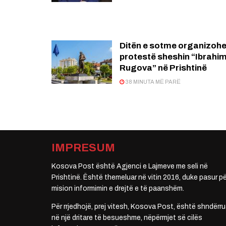
Ditën e sotme organizohe
protestë sheshin “Ibrahi
Rugova” në Prishtinë
38 MINUTA MË PARË
IMPRESUM
Kosova Post është Agjenci e Lajmeve me seli në
Prishtinë. Është themeluar në vitin 2016, duke pasur pë
mision informimin e drejtë e të paanshëm.
Për rrjedhojë, prej vitesh, Kosova Post, është shndërru
në një dritare të besueshme, nëpërmjet së cilës