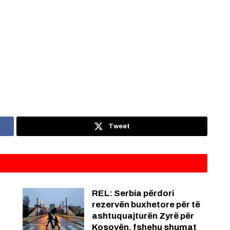
Tweet
REL: Serbia përdori
rezervën buxhetore për të
ashtuquajturën Zyrë për
Kosovën, fshehu shumat