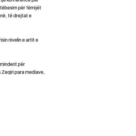
etëbesim për fëmijët
në, të drejtat e
n nivelin e artit e
eminderit për
ha Zeqiri para mediave,