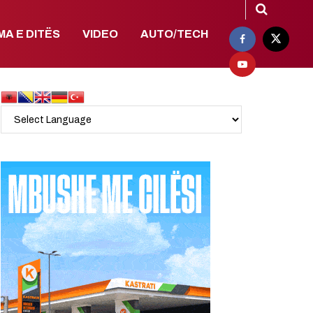
MA E DITËS
VIDEO
AUTO/TECH