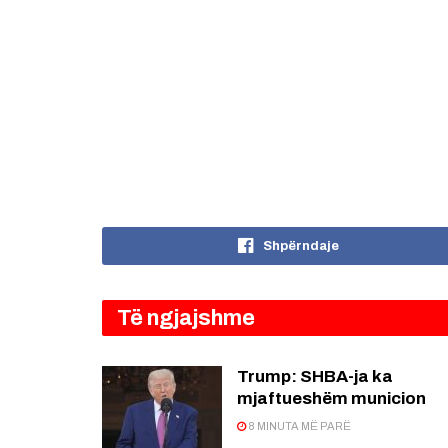
Shpërndaje
Të ngjajshme
Trump: SHBA-ja ka
mjaftueshëm municion
8 MINUTA MË PARË