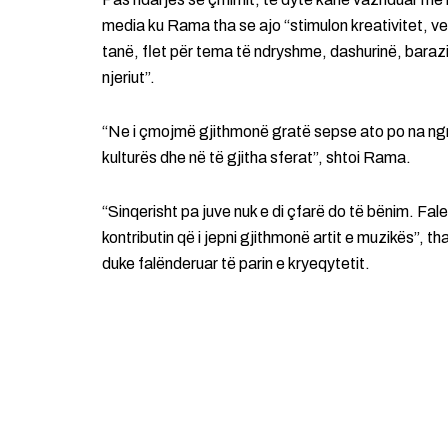
media ku Rama tha se ajo “stimulon kreativitet, v
tanë, flet për tema të ndryshme, dashurinë, barazi
njeriut”.
“Ne i çmojmë gjithmonë gratë sepse ato po na ngrisi
kulturës dhe në të gjitha sferat”, shtoi Rama.
“Sinqerisht pa juve nuk e di çfarë do të bënim. Fal
kontributin që i jepni gjithmonë artit e muzikës”, t
duke falënderuar të parin e kryeqytetit.