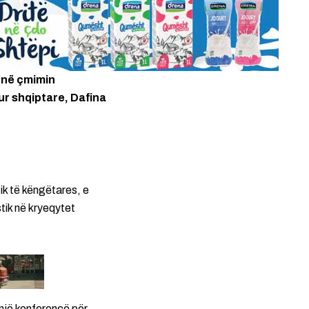
hënë çmimin
ur shqiptare, Dafina
tik të këngëtares, e
stik në kryeqytet
një konferencë për