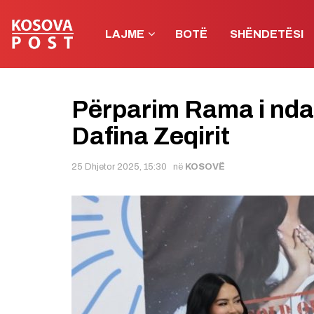
LAJME
BOTË
SHËNDETËSI
Përparim Rama i nda
Dafina Zeqirit
25 Dhjetor 2025, 15:30
në
KOSOVË