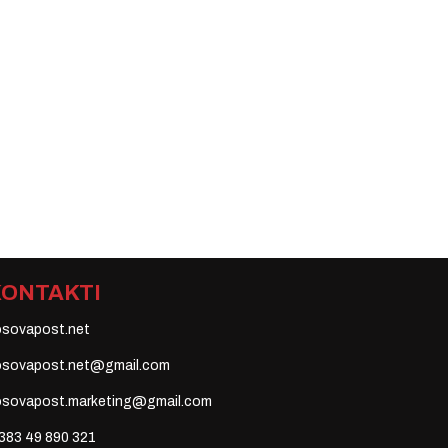
KONTAKTI
osovapost.net
osovapost.net@gmail.com
osovapost.marketing@gmail.com
383 49 890 321