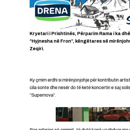
Kryetari i Prishtinës, Përparim Rama i ka d
“Hyjnesha në Fron”, këngëtares së mirënjoh
Zeqiri.
Ky çmim erdhi si mirënjonjohje për kontributin artis
cila sonte dhe nesër do të ketë koncertin e saj soli
“Supernova”.
Pas ndarjes së çmimit, të dytë kanë vazhduar me 