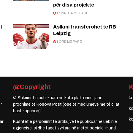
për disa projekte
17 MINUTA MË PARË
t
Asllani transferohet te RB
m
Leipzig
1 ORË MË PARË
@Copyright
© Shkrimet e publikuara në këtë platformë, janë
k
r
prodhime të Kosova Post (ose të mediumeve me të cilat
k
bashkëpunon).
k
ar
Kushtet e përdorimit të artikujve të publikuar në uebin e
agjencisë, si dhe faqet zyrtare në rrjetet sociale, mund
+ 