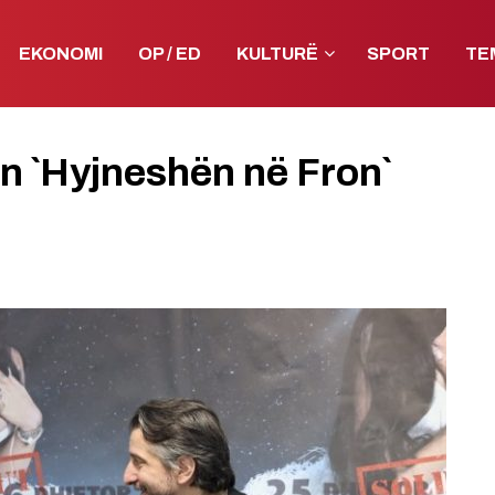
EKONOMI
OP / ED
KULTURË
SPORT
TE
n `Hyjneshën në Fron`