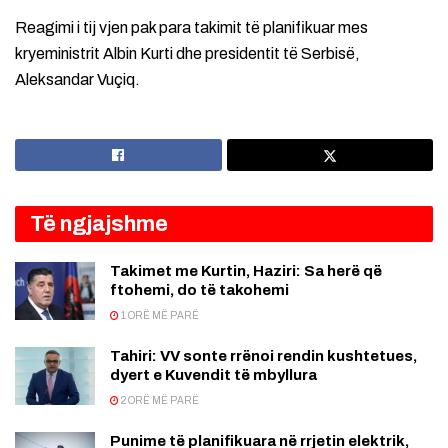
Reagimi i tij vjen pak para takimit të planifikuar mes
kryeministrit Albin Kurti dhe presidentit të Serbisë,
Aleksandar Vuçiq.
Të ngjajshme
Takimet me Kurtin, Haziri: Sa herë që
ftohemi, do të takohemi
1 ORË MË PARË
Tahiri: VV sonte rrënoi rendin kushtetues,
dyert e Kuvendit të mbyllura
2 ORË MË PARË
Punime të planifikuara në rrjetin elektrik,