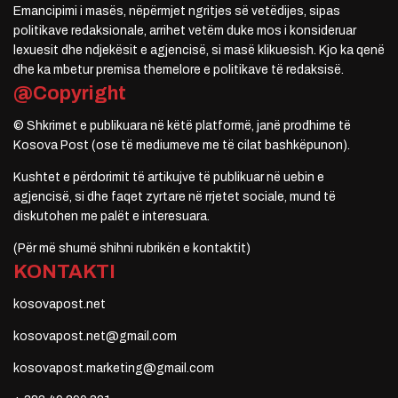
Emancipimi i masës, nëpërmjet ngritjes së vetëdijes, sipas
politikave redaksionale, arrihet vetëm duke mos i konsideruar
lexuesit dhe ndjekësit e agjencisë, si masë klikuesish. Kjo ka qenë
dhe ka mbetur premisa themelore e politikave të redaksisë.
@Copyright
© Shkrimet e publikuara në këtë platformë, janë prodhime të
Kosova Post (ose të mediumeve me të cilat bashkëpunon).
Kushtet e përdorimit të artikujve të publikuar në uebin e
agjencisë, si dhe faqet zyrtare në rrjetet sociale, mund të
diskutohen me palët e interesuara.
(Për më shumë shihni rubrikën e kontaktit)
KONTAKTI
kosovapost.net
kosovapost.net@gmail.com
kosovapost.marketing@gmail.com