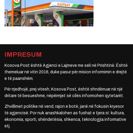
IMPRESUM
Kosova Post është Agjenci e Lajmeve me seli në Prishtinë. Është
themeluar në vitin 2016, duke pasur për mision informimin e drejtë
e të paanshëm.
Për rrjedhojë, prej vitesh, Kosova Post, është shndërruar në një
dritare të besueshme, nëpërmjet së cilës informohen qytetarët.
Zhvillimet politike në vend, rajon e botë, janë në fokusin kryesor
të agjencisë. Por nuk anashkalohen as fushat e tjera si: kultura,
ekonomia, sporti, shëndetësia, shkenca, teknologjia informative
etj.