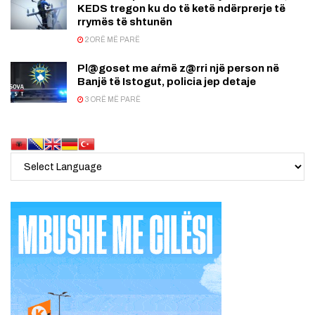
KEDS tregon ku do të ketë ndërprerje të
rrymës të shtunën
2 ORË MË PARË
Pl@goset me aŕmë z@rri një person në
Banjë të Istogut, policia jep detaje
3 ORË MË PARË