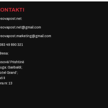
KONTAKTI
osovapost.net
osovapost.net@gmail.com
osovapost.marketing@gmail.com
383 49 890 321
dresa:
sovë/ Prishtinë
uga: Garibaldi;
otel Grand’;
ti II
ra nr. 13