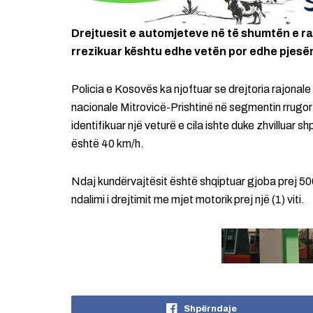
Drejtuesit e automjeteve në të shumtën e ras
rrezikuar kështu edhe vetën por edhe pjesëma
Policia e Kosovës ka njoftuar se drejtoria rajonale 
nacionale Mitrovicë-Prishtinë në segmentin rrugor
identifikuar një veturë e cila ishte duke zhvilluar s
është 40 km/h.
Ndaj kundërvajtësit është shqiptuar gjoba prej 50
ndalimi i drejtimit me mjet motorik prej një (1) viti.
Shpërndaje