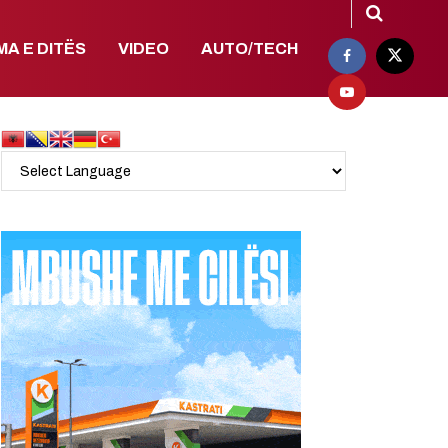
MA E DITËS
VIDEO
AUTO/TECH