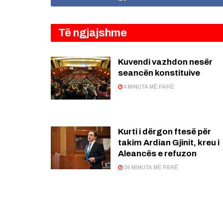
Të ngjajshme
Kuvendi vazhdon nesër
seancën konstituive
4 MINUTA MË PARË
Kurti i dërgon ftesë për
takim Ardian Gjinit, kreu i
Aleancës e refuzon
36 MINUTA MË PARË