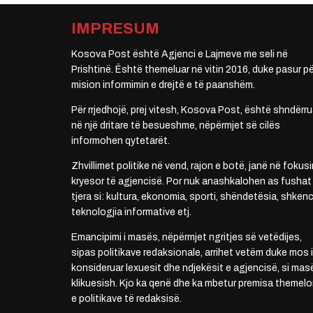
IMPRESUM
Kosova Post është Agjenci e Lajmeve me seli në
Prishtinë. Është themeluar në vitin 2016, duke pasur pë
mision informimin e drejtë e të paanshëm.
Për rrjedhojë, prej vitesh, Kosova Post, është shndërru
në një dritare të besueshme, nëpërmjet së cilës
informohen qytetarët.
Zhvillimet politike në vend, rajon e botë, janë në fokusi
kryesor të agjencisë. Por nuk anashkalohen as fushat
tjera si: kultura, ekonomia, sporti, shëndetësia, shkenc
teknologjia informative etj.
Emancipimi i masës, nëpërmjet ngritjes së vetëdijes,
sipas politikave redaksionale, arrihet vetëm duke mos i
konsideruar lexuesit dhe ndjekësit e agjencisë, si mas
klikuesish. Kjo ka qenë dhe ka mbetur premisa themelo
e politikave të redaksisë.