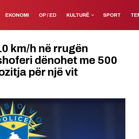
EKONOMI
OP / ED
KULTURË
SPORT
TE
10 km/h në rrugën
 shoferi dënohet me 500
zitja për një vit