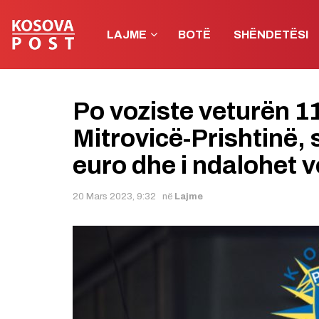
LAJME
BOTË
SHËNDETËSI
Po voziste veturën 1
Mitrovicë-Prishtinë,
euro dhe i ndalohet vo
20 Mars 2023, 9:32
në
Lajme