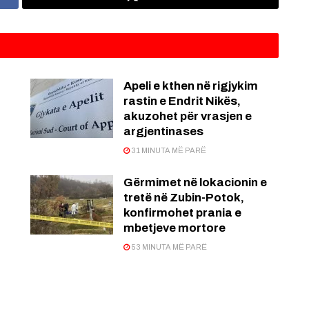
Apeli e kthen në rigjykim
rastin e Endrit Nikës,
akuzohet për vrasjen e
argjentinases
31 MINUTA MË PARË
Gërmimet në lokacionin e
tretë në Zubin-Potok,
konfirmohet prania e
mbetjeve mortore
53 MINUTA MË PARË