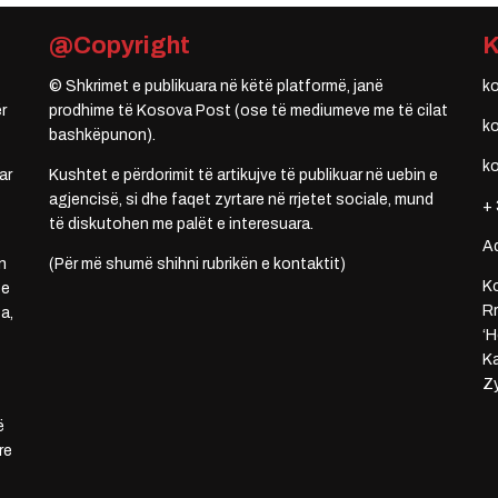
@Copyright
© Shkrimet e publikuara në këtë platformë, janë
k
r
prodhime të Kosova Post (ose të mediumeve me të cilat
k
bashkëpunon).
k
ar
Kushtet e përdorimit të artikujve të publikuar në uebin e
agjencisë, si dhe faqet zyrtare në rrjetet sociale, mund
+ 
të diskutohen me palët e interesuara.
A
n
(Për më shumë shihni rubrikën e kontaktit)
Ko
 e
Rr
a,
‘H
Ka
Zy
ë
re