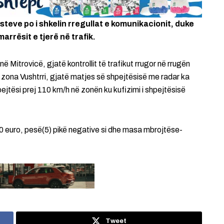
teve po i shkelin rregullat e komunikacionit, duke
rrësit e tjerë në trafik.
në Mitrovicë, gjatë kontrollit të trafikut rrugor në rrugën
 zona Vushtrri, gjatë matjes së shpejtësisë me radar ka
hpejtësi prej 110 km/h në zonën ku kufizimi i shpejtësisë
0 euro, pesë(5) pikë negative si dhe masa mbrojtëse-
Tweet