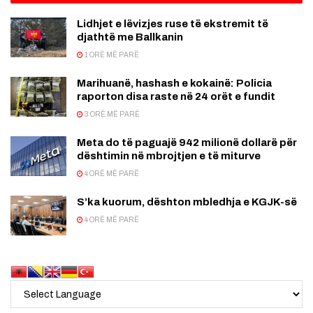
Lidhjet e lëvizjes ruse të ekstremit të
djathtë me Ballkanin
1 ORË MË PARË
Marihuanë, hashash e kokainë: Policia
raporton disa raste në 24 orët e fundit
3 ORË MË PARË
Meta do të paguajë 942 milionë dollarë për
dështimin në mbrojtjen e të miturve
4 ORË MË PARË
S’ka kuorum, dështon mbledhja e KGJK-së
4 ORË MË PARË