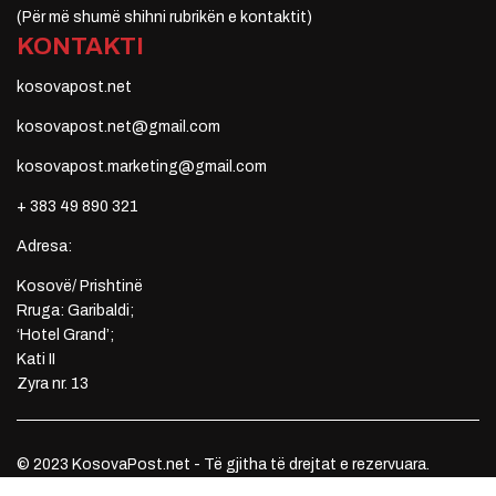
(Për më shumë shihni rubrikën e kontaktit)
KONTAKTI
kosovapost.net
kosovapost.net@gmail.com
kosovapost.marketing@gmail.com
+ 383 49 890 321
Adresa:
Kosovë/ Prishtinë
Rruga: Garibaldi;
‘Hotel Grand’;
Kati II
Zyra nr. 13
© 2023 KosovaPost.net - Të gjitha të drejtat e rezervuara.