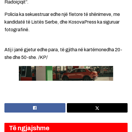
Radoiçiqit”.
Policia ka sekuestruar edhe një fletore të shënimeve, me
kandidatë të Listës Serbe, dhe KosovaPress ka siguruar
fotografinë.
Atij i janë gjetur edhe para, të gjitha në kartëmonedha 20-
she dhe 50-she. /KP/
Të ngjajshme