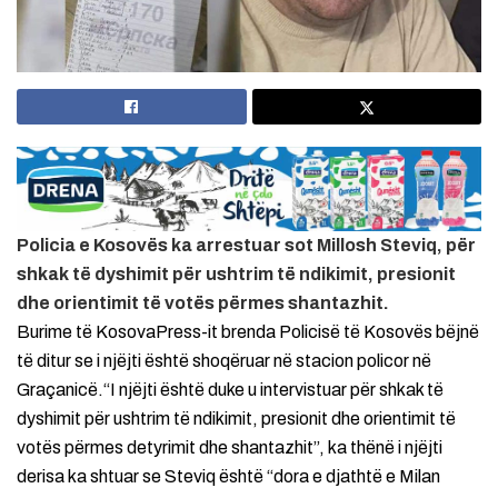
Policia e Kosovës ka arrestuar sot Millosh Steviq, për
shkak të dyshimit për ushtrim të ndikimit, presionit
dhe orientimit të votës përmes shantazhit.
Burime të KosovaPress-it brenda Policisë të Kosovës bëjnë
të ditur se i njëjti është shoqëruar në stacion policor në
Graçanicë.“I njëjti është duke u intervistuar për shkak të
dyshimit për ushtrim të ndikimit, presionit dhe orientimit të
votës përmes detyrimit dhe shantazhit”, ka thënë i njëjti
derisa ka shtuar se Steviq është “dora e djathtë e Milan