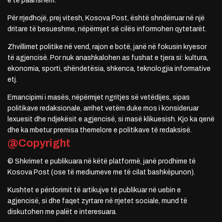
e të paanshëm.
Për rrjedhojë, prej vitesh, Kosova Post, është shndërruar në një
dritare të besueshme, nëpërmjet së cilës informohen qytetarët.
Zhvillimet politike në vend, rajon e botë, janë në fokusin kryesor
të agjencisë. Por nuk anashkalohen as fushat e tjera si: kultura,
ekonomia, sporti, shëndetësia, shkenca, teknologjia informative
etj.
Emancipimi i masës, nëpërmjet ngritjes së vetëdijes, sipas
politikave redaksionale, arrihet vetëm duke mos i konsideruar
lexuesit dhe ndjekësit e agjencisë, si masë klikuesish. Kjo ka qenë
dhe ka mbetur premisa themelore e politikave të redaksisë.
@Copyright
© Shkrimet e publikuara në këtë platformë, janë prodhime të
Kosova Post (ose të mediumeve me të cilat bashkëpunon).
Kushtet e përdorimit të artikujve të publikuar në uebin e
agjencisë, si dhe faqet zyrtare në rrjetet sociale, mund të
diskutohen me palët e interesuara.