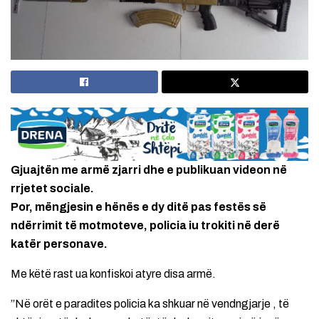
Gjuajtën me armë zjarri dhe e publikuan videon në
rrjetet sociale.
Por, mëngjesin e hënës e dy ditë pas festës së
ndërrimit të motmoteve, policia iu trokiti në derë
katër personave.
Me këtë rast ua konfiskoi atyre disa armë.
”Në orët e paradites policia ka shkuar në vendngjarje , të