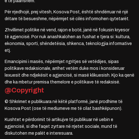
e të paanshëm.
Për rrjedhojë, prej vitesh, Kosova Post, është shndërruar në një
dritare të besueshme, nëpërmjet së cilës informohen qytetarët.
Zhvillimet politike në vend, rajon e botë, janë në fokusin kryesor
të agjencisë. Por nuk anashkalohen as fushat e tjera si: kultura,
ekonomia, sporti, shëndetësia, shkenca, teknologjia informative
etj.
Emancipimi i masës, nëpërmjet ngritjes së vetëdijes, sipas
politikave redaksionale, arrihet vetëm duke mos i konsideruar
lexuesit dhe ndjekësit e agjencisë, si masë klikuesish. Kjo ka qenë
dhe ka mbetur premisa themelore e politikave të redaksisë.
@Copyright
© Shkrimet e publikuara në këtë platformë, janë prodhime të
Kosova Post (ose të mediumeve me të cilat bashkëpunon).
Kushtet e përdorimit të artikujve të publikuar në uebin e
agjencisë, si dhe faqet zyrtare në rrjetet sociale, mund të
diskutohen me palët e interesuara.