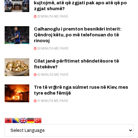
kujtojmë, atë që zgjati pak apo atë që po
zgjat shumë?
22 MINUTA MË PARË
Calhanoglu i premton besnikëri Interit:
Qëndroj këtu, po më telefonuan do të
rinovoj
36 MINUTA MË PARË
Cilat janë përfitimet shëndetësore të
fistekëve?
43 MINUTA MË PARË
Tre të vr@rë nga súlmet ruse në Kiev, mes
tyre edhe fëmijë
47 MINUTA MË PARË