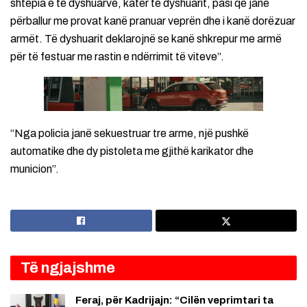
shtëpia e të dyshuarve, katër të dyshuarit, pasi që janë
përballur me provat kanë pranuar veprën dhe i kanë dorëzuar
armët. Të dyshuarit deklarojnë se kanë shkrepur me armë
për të festuar me rastin e ndërrimit të viteve”.
“Nga policia janë sekuestruar tre arme, një pushkë
automatike dhe dy pistoleta me gjithë karikator dhe
municion”.
Të ngjajshme
Feraj, për Kadrijajn: “Cilën veprimtari ta