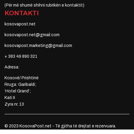
(Për më shumë shihni rubrikën e kontaktit)
KONTAKTI
kosovapost.net
kosovapost.net@gmail.com
kosovapost.marketing@gmail.com
+ 383 49 890 321
Adresa:
Kosovë/ Prishtinë
Rruga: Garibaldi;
‘Hotel Grand’;
Kati II
Zyra nr. 13
© 2023 KosovaPost.net - Të gjitha të drejtat e rezervuara.