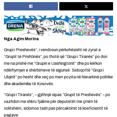
Nga Agim Morina
Grupi i Preshevës”, i vendosun përkohësisht në zyrat e
“Grupit të Prishtinës”, po thotë që “Grupi i Tiranës” po don
me na prishë me “Grupin e Uashingtonit” dhe po kërkon
ndërhymjen e shërbimeve të sigurisë. Sidoqoftë “Grupi i
Ulqinit” po hesht dhe veç po merr pozita në hierarkinë politike
dhe akademike të Kosovës.
“Grupi i Tiranës”, – gjithnjë sipas “Grupit të Preshevës” – po
vazhdon me shkru fjalime për deputetët me çmim të
volitshëm, sidomos tash pas përcaktimit të koeficientit të
pagave.