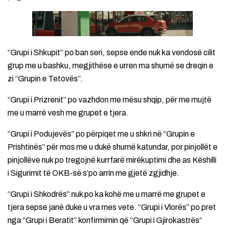
“Grupi i Shkupit” po ban seri, sepse ende nuk ka vendosë cilit
grup me u bashku, megjithëse e urren ma shumë se dreqin e
zi “Grupin e Tetovës”.
“Grupi i Prizrenit” po vazhdon me mësu shqip, për me mujtë
me u marrë vesh me grupet e tjera.
“Grupi i Podujevës” po përpiqet me u shkri në “Grupin e
Prishtinës” për mos me u dukë shumë katundar, por pinjollët e
pinjollëve nuk po tregojnë kurrfarë mirëkuptimi dhe as Këshilli
i Sigurimit të OKB-së s’po arrin me gjetë zgjidhje.
“Grupi i Shkodrës” nuk po ka kohë me u marrë me grupet e
tjera sepse janë duke u vra mes vete. “Grupi i Vlorës” po pret
nga “Grupi i Beratit” konfirmimin që “Grupi i Gjirokastrës”