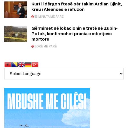
Kurti i dërgon ftesë për takim Ardian Gjinit,
kreu i Aleancës e refuzon
53 MINUTA MË PARË
Gërmimet në lokacionin e tretë në Zubin-
Potok, konfirmohet prania e mbetjeve
mortore
1 ORË MË PARË