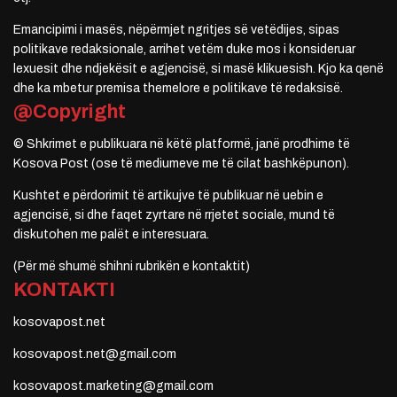
Emancipimi i masës, nëpërmjet ngritjes së vetëdijes, sipas
politikave redaksionale, arrihet vetëm duke mos i konsideruar
lexuesit dhe ndjekësit e agjencisë, si masë klikuesish. Kjo ka qenë
dhe ka mbetur premisa themelore e politikave të redaksisë.
@Copyright
© Shkrimet e publikuara në këtë platformë, janë prodhime të
Kosova Post (ose të mediumeve me të cilat bashkëpunon).
Kushtet e përdorimit të artikujve të publikuar në uebin e
agjencisë, si dhe faqet zyrtare në rrjetet sociale, mund të
diskutohen me palët e interesuara.
(Për më shumë shihni rubrikën e kontaktit)
KONTAKTI
kosovapost.net
kosovapost.net@gmail.com
kosovapost.marketing@gmail.com