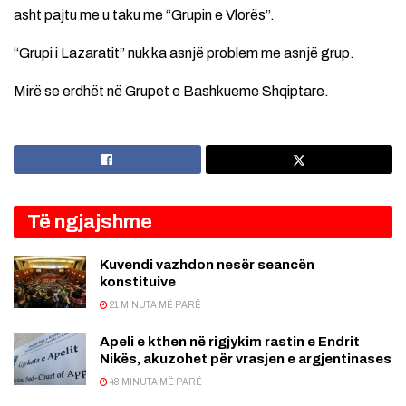
asht pajtu me u taku me “Grupin e Vlorës”.
“Grupi i Lazaratit” nuk ka asnjë problem me asnjë grup.
Mirë se erdhët në Grupet e Bashkueme Shqiptare.
Të ngjajshme
Kuvendi vazhdon nesër seancën
konstituive
21 MINUTA MË PARË
Apeli e kthen në rigjykim rastin e Endrit
Nikës, akuzohet për vrasjen e argjentinases
48 MINUTA MË PARË