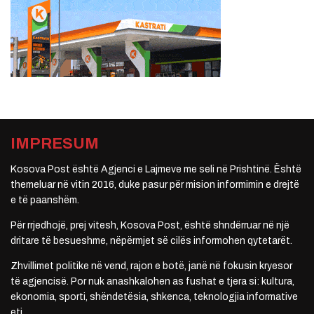
IMPRESUM
Kosova Post është Agjenci e Lajmeve me seli në Prishtinë. Është
themeluar në vitin 2016, duke pasur për mision informimin e drejtë
e të paanshëm.
Për rrjedhojë, prej vitesh, Kosova Post, është shndërruar në një
dritare të besueshme, nëpërmjet së cilës informohen qytetarët.
Zhvillimet politike në vend, rajon e botë, janë në fokusin kryesor
të agjencisë. Por nuk anashkalohen as fushat e tjera si: kultura,
ekonomia, sporti, shëndetësia, shkenca, teknologjia informative
etj.