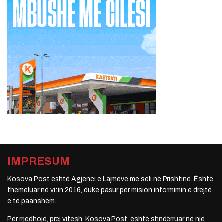
IMPRESUM
Kosova Post është Agjenci e Lajmeve me seli në Prishtinë. Është
themeluar në vitin 2016, duke pasur për mision informimin e drejtë
e të paanshëm.
Për rrjedhojë, prej vitesh, Kosova Post, është shndërruar në një