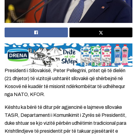
Presidenti i Sllovakisë, Peter Pellegrini, pritet që të dielën
(21 dhjetor) të vizitojë ushtarët sllovakë që shërbejnë në
Kosovë në kuadër të misionit ndërkombëtar të udhëhequr
nga NATO, KFOR.
Kështu ka bërë të ditur për agjencinë e lajmeve sllovake
TASR, Departamenti i Komunikimit i Zyrës së Presidentit,
duke shtuar se kjo vizitë përbën udhëtimin tradicional para
Krishtlindjeve të presidentit për të takuar pjesëtarët e