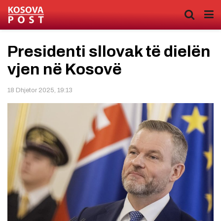
Presidenti sllovak të dielën
vjen në Kosovë
18 Dhjetor 2025, 19:13