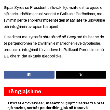
Sipas Zyrës së Presidentit sllovak, kjo vizitë është pjesë e
një serie udhëtimesh në vendet e Ballkanit Perëndimor, me
synimin për të shprehur mbështetjen afatgjatë të Sllovakisë
për integrimin evropian të rajonit.
Bisedimet me zyrtarët shtetërorë në Beograd thuhet se do
të përqendrohen në zhvillimin e marrëdhënieve dypalëshe,
procesin e integrimit të vendeve të Ballkanit Perëndimor në
BE dhe sfidat aktuale gjeopolitike.
Të ngjajshme
Tifozët e “Zvezdës”, mesazh Vuçiqit: “Derisa ti e pret
një nazist, serbët po derdhin gjak në Kosovë”