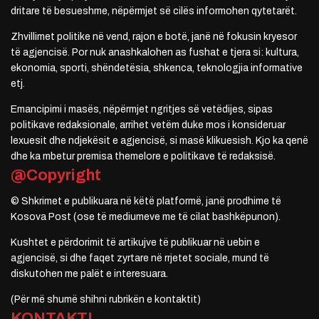
dritare të besueshme, nëpërmjet së cilës informohen qytetarët.
Zhvillimet politike në vend, rajon e botë, janë në fokusin kryesor
të agjencisë. Por nuk anashkalohen as fushat e tjera si: kultura,
ekonomia, sporti, shëndetësia, shkenca, teknologjia informative
etj.
Emancipimi i masës, nëpërmjet ngritjes së vetëdijes, sipas
politikave redaksionale, arrihet vetëm duke mos i konsideruar
lexuesit dhe ndjekësit e agjencisë, si masë klikuesish. Kjo ka qenë
dhe ka mbetur premisa themelore e politikave të redaksisë.
@Copyright
© Shkrimet e publikuara në këtë platformë, janë prodhime të
Kosova Post (ose të mediumeve me të cilat bashkëpunon).
Kushtet e përdorimit të artikujve të publikuar në uebin e
agjencisë, si dhe faqet zyrtare në rrjetet sociale, mund të
diskutohen me palët e interesuara.
(Për më shumë shihni rubrikën e kontaktit)
KONTAKTI