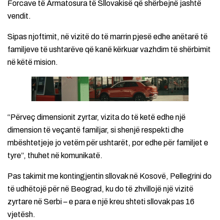
Forcave të Armatosura të Sllovakisë që shërbejnë jashtë
vendit.
Sipas njoftimit, në vizitë do të marrin pjesë edhe anëtarë të
familjeve të ushtarëve që kanë kërkuar vazhdim të shërbimit
në këtë mision.
“Përveç dimensionit zyrtar, vizita do të ketë edhe një
dimension të veçantë familjar, si shenjë respekti dhe
mbështetjeje jo vetëm për ushtarët, por edhe për familjet e
tyre”, thuhet në komunikatë.
Pas takimit me kontingjentin sllovak në Kosovë, Pellegrini do
të udhëtojë për në Beograd, ku do të zhvillojë një vizitë
zyrtare në Serbi – e para e një kreu shteti sllovak pas 16
vjetësh.