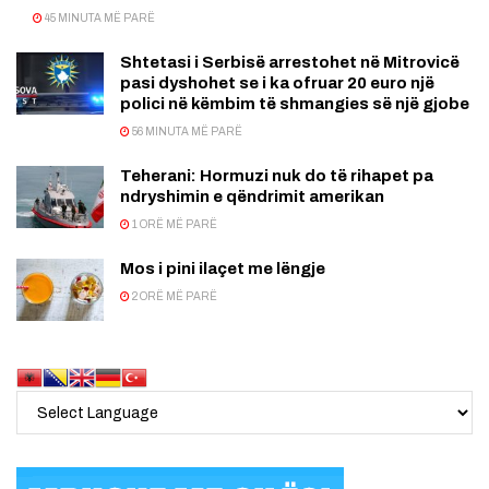
45 MINUTA MË PARË
Shtetasi i Serbisë arrestohet në Mitrovicë
pasi dyshohet se i ka ofruar 20 euro një
polici në këmbim të shmangies së një gjobe
56 MINUTA MË PARË
Teherani: Hormuzi nuk do të rihapet pa
ndryshimin e qëndrimit amerikan
1 ORË MË PARË
Mos i pini ilaçet me lëngje
2 ORË MË PARË