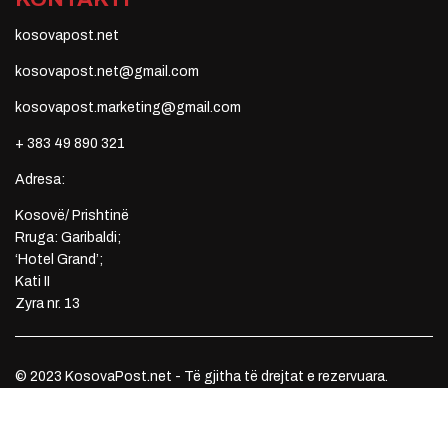
kosovapost.net
kosovapost.net@gmail.com
kosovapost.marketing@gmail.com
+ 383 49 890 321
Adresa:
Kosovë/ Prishtinë
Rruga: Garibaldi;
‘Hotel Grand’;
Kati II
Zyra nr. 13
© 2023 KosovaPost.net - Të gjitha të drejtat e rezervuara.