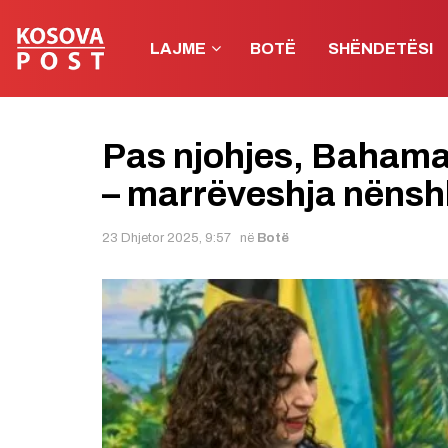
LAJME
BOTË
SHËNDETËSI
Pas njohjes, Bahama
– marrëveshja nënsh
23 Dhjetor 2025, 9:57
në
Botë