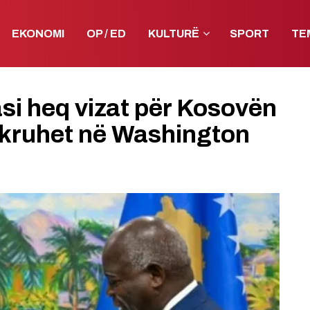
EKONOMI
OP / ED
KULTURË
SPORT
TE
si heq vizat për Kosovën
kruhet në Washington