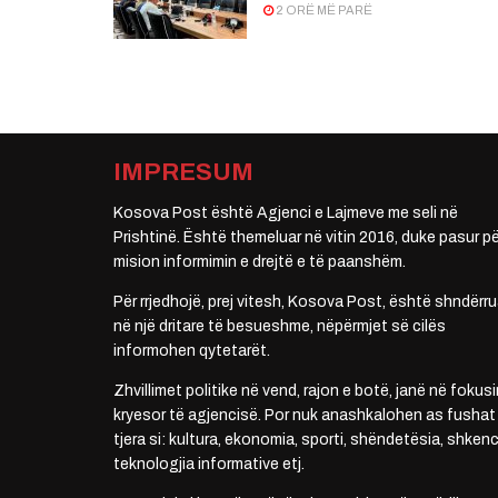
2 ORË MË PARË
IMPRESUM
Kosova Post është Agjenci e Lajmeve me seli në
Prishtinë. Është themeluar në vitin 2016, duke pasur pë
mision informimin e drejtë e të paanshëm.
Për rrjedhojë, prej vitesh, Kosova Post, është shndërru
në një dritare të besueshme, nëpërmjet së cilës
informohen qytetarët.
Zhvillimet politike në vend, rajon e botë, janë në fokusi
kryesor të agjencisë. Por nuk anashkalohen as fushat
tjera si: kultura, ekonomia, sporti, shëndetësia, shkenc
teknologjia informative etj.