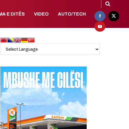
MA E DITËS
VIDEO
AUTO/TECH