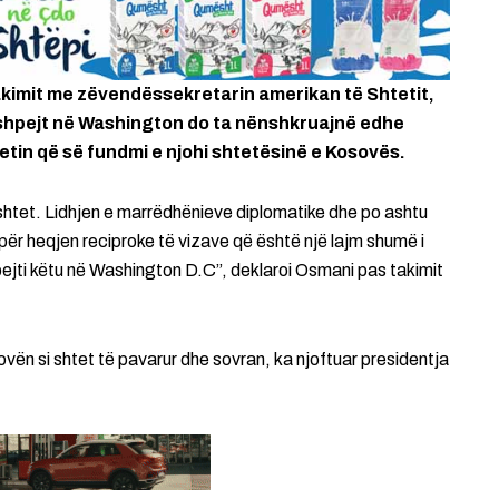
akimit me zëvendëssekretarin amerikan të Shtetit,
 shpejt në Washington do ta nënshkruajnë edhe
tin që së fundmi e njohi shtetësinë e Kosovës.
tet. Lidhjen e marrëdhënieve diplomatike dhe po ashtu
për heqjen reciproke të vizave që është një lajm shumë i
ejti këtu në Washington D.C”, deklaroi Osmani pas takimit
vën si shtet të pavarur dhe sovran, ka njoftuar presidentja