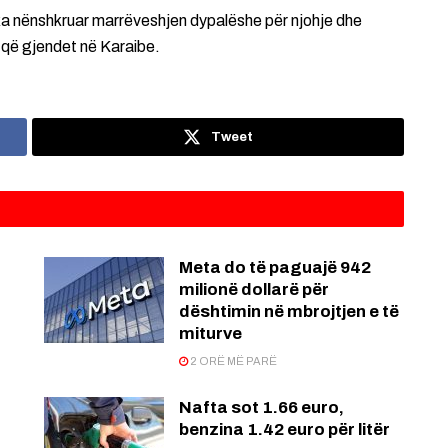
 ka nënshkruar marrëveshjen dypalëshe për njohje dhe
 që gjendet në Karaibe.
Tweet
Meta do të paguajë 942
milionë dollarë për
dështimin në mbrojtjen e të
miturve
2 ORË MË PARË
Nafta sot 1.66 euro,
benzina 1.42 euro për litër