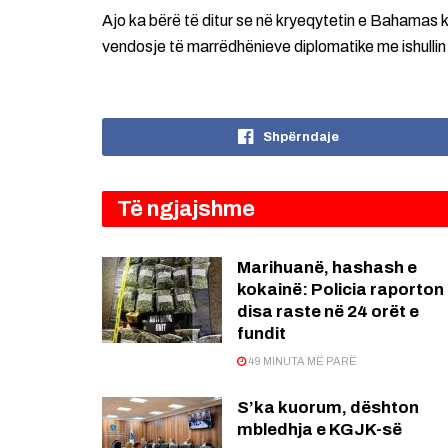
Ajo ka bërë të ditur se në kryeqytetin e Bahamas
vendosje të marrëdhënieve diplomatike me ishullin
Shpërndaje
Të ngjajshme
Marihuanë, hashash e
kokainë: Policia raporton
disa raste në 24 orët e
fundit
49 MINUTA MË PARË
S’ka kuorum, dështon
mbledhja e KGJK-së