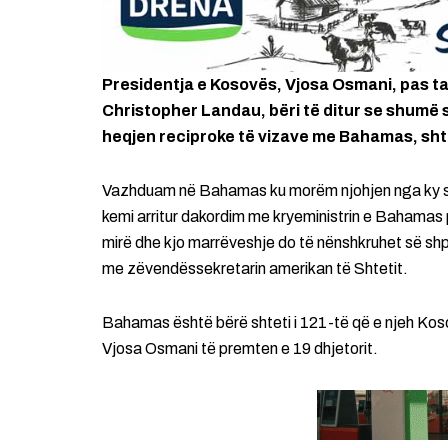
Presidentja e Kosovës, Vjosa Osmani, pas t
Christopher Landau, bëri të ditur se shumë
heqjen reciproke të vizave me Bahamas, shte
Vazhduam në Bahamas ku morëm njohjen nga ky sh
kemi arritur dakordim me kryeministrin e Bahamas 
mirë dhe kjo marrëveshje do të nënshkruhet së shp
me zëvendëssekretarin amerikan të Shtetit.
Bahamas është bërë shteti i 121-të që e njeh Koso
Vjosa Osmani të premten e 19 dhjetorit.