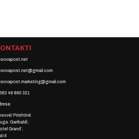
KONTAKTI
osovapost.net
osovapost.net@gmail.com
osovapost.marketing@gmail.com
383 49 890 321
dresa:
sovë/ Prishtinë
uga: Garibaldi;
otel Grand’;
ti II