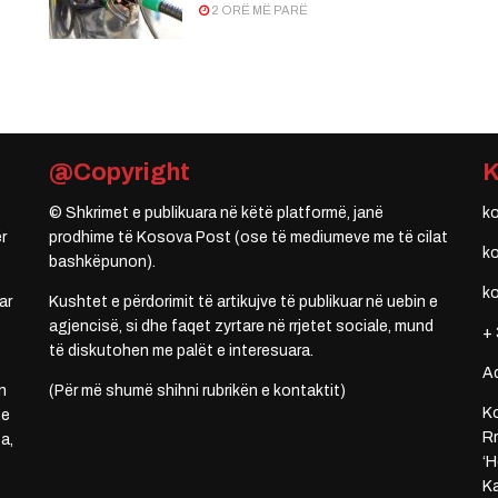
2 ORË MË PARË
@Copyright
© Shkrimet e publikuara në këtë platformë, janë
k
r
prodhime të Kosova Post (ose të mediumeve me të cilat
k
bashkëpunon).
k
ar
Kushtet e përdorimit të artikujve të publikuar në uebin e
agjencisë, si dhe faqet zyrtare në rrjetet sociale, mund
+ 
të diskutohen me palët e interesuara.
A
n
(Për më shumë shihni rubrikën e kontaktit)
Ko
 e
Rr
a,
‘H
Ka