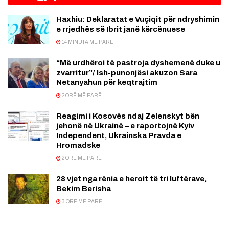
Haxhiu: Deklaratat e Vuçiqit për ndryshimin
e rrjedhës së Ibrit janë kërcënuese
14 MINUTA MË PARË
“Më urdhëroi të pastroja dyshemenë duke u
zvarritur”/ Ish-punonjësi akuzon Sara
Netanyahun për keqtrajtim
2 ORË MË PARË
Reagimi i Kosovës ndaj Zelenskyt bën
jehonë në Ukrainë – e raportojnë Kyiv
Independent, Ukrainska Pravda e
Hromadske
2 ORË MË PARË
28 vjet nga rënia e heroit të tri luftërave,
Bekim Berisha
3 ORË MË PARË