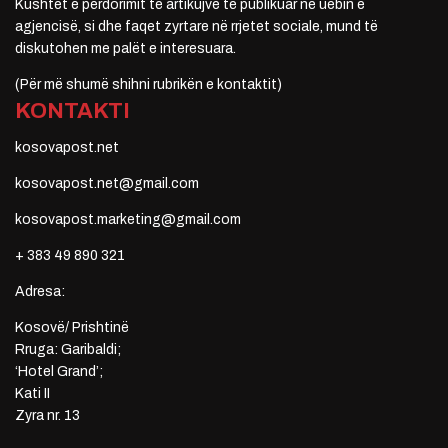
Kushtet e përdorimit të artikujve të publikuar në uebin e
agjencisë, si dhe faqet zyrtare në rrjetet sociale, mund të
diskutohen me palët e interesuara.
(Për më shumë shihni rubrikën e kontaktit)
KONTAKTI
kosovapost.net
kosovapost.net@gmail.com
kosovapost.marketing@gmail.com
+ 383 49 890 321
Adresa:
Kosovë/ Prishtinë
Rruga: Garibaldi;
‘Hotel Grand’;
Kati II
Zyra nr. 13