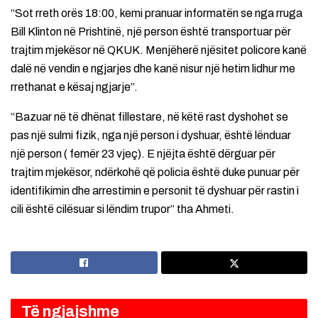
“Sot rreth orës 18:00, kemi pranuar informatën se nga rruga
Bill Klinton në Prishtinë, një person është transportuar për
trajtim mjekësor në QKUK. Menjëherë njësitet policore kanë
dalë në vendin e ngjarjes dhe kanë nisur një hetim lidhur me
rrethanat e kësaj ngjarje”.
“Bazuar në të dhënat fillestare, në këtë rast dyshohet se
pas një sulmi fizik, nga një person i dyshuar, është lënduar
një person ( femër 23 vjeç). E njëjta është dërguar për
trajtim mjekësor, ndërkohë që policia është duke punuar për
identifikimin dhe arrestimin e personit të dyshuar për rastin i
cili është cilësuar si lëndim trupor” tha Ahmeti.
Të ngjajshme