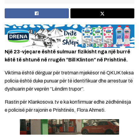
Një 23-vjeçare është sulmuar fizikisht nga një burrë
këtë të shtunë në rrugën “Bill Klinton” në Prishtinë.
Viktima është dërguar për tretman mjekësor në QKUK teksa
policia është duke punuar për të identifikuar dhe arrestuar të
dyshuarin për veprën “Lëndim trupor”.
Rastin për Klankosova.tv e ka konfirmuar edhe zëdhënësja
e policisë për rajonin e Prishtinës, Flora Ahmeti.