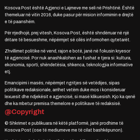
Kosova Post është Agjenci e Lajmeve me seli në Prishtinë. Është
themeluar në vitin 2016, duke pasur për mision informimin e drejtë
e të paanshëm.
Për rrjedhojë, prej vitesh, Kosova Post, është shndërruar në një
dritare të besueshme, nëpërmjet së cilës informohen qytetarët.
Zhvillimet politike në vend, rajon e botë, janë në fokusin kryesor
të agjencisë. Por nuk anashkalohen as fushat e tjera si: kultura,
ekonomia, sporti, shëndetësia, shkenca, teknologjia informative
etj.
Emancipimi i masës, nëpërmjet ngritjes së vetëdijes, sipas
politikave redaksionale, arrihet vetëm duke mos i konsideruar
lexuesit dhe ndjekësit e agjencisë, si masë klikuesish. Kjo ka qenë
dhe ka mbetur premisa themelore e politikave të redaksisë.
@Copyright
© Shkrimet e publikuara në këtë platformë, janë prodhime të
Kosova Post (ose të mediumeve me të cilat bashkëpunon).