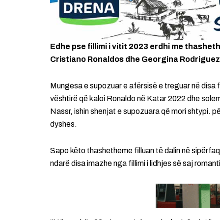
Edhe pse fillimi i vitit 2023 erdhi me thash
Cristiano Ronaldos dhe Georgina Rodriguez, 
Mungesa e supozuar e afërsisë e treguar në disa fo
vështirë që kaloi Ronaldo në Katar 2022 dhe solemn
Nassr, ishin shenjat e supozuara që mori shtypi. p
dyshes.
Sapo këto thashetheme filluan të dalin në sipërfaqe
ndarë disa imazhe nga fillimi i lidhjes së saj roman