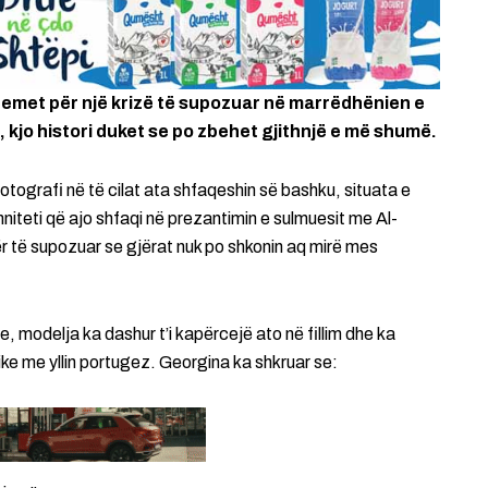
ethemet për një krizë të supozuar në marrëdhënien e
kjo histori duket se po zbehet gjithnjë e më shumë.
tografi në të cilat ata shfaqeshin së bashku, situata e
iteti që ajo shfaqi në prezantimin e sulmuesit me Al-
ër të supozuar se gjërat nuk po shkonin aq mirë mes
, modelja ka dashur t’i kapërcejë ato në fillim dhe ka
tike me yllin portugez. Georgina ka shkruar se: