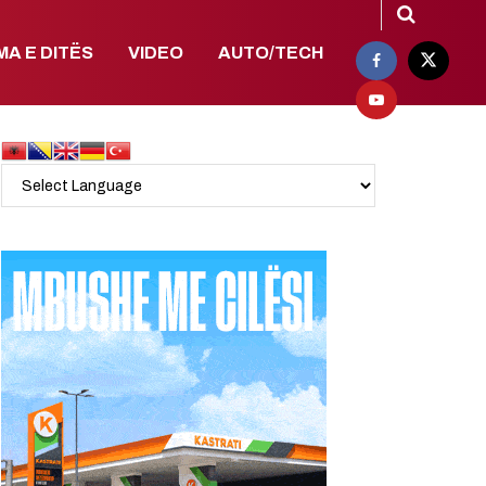
MA E DITËS
VIDEO
AUTO/TECH