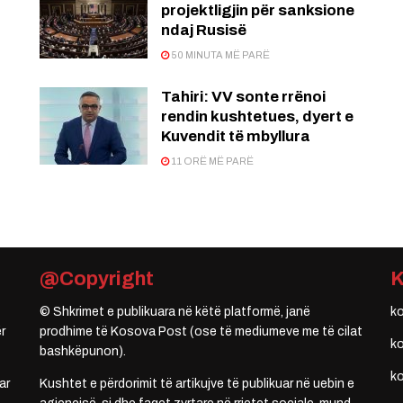
projektligjin për sanksione
ndaj Rusisë
50 MINUTA MË PARË
:
Tahiri: VV sonte rrënoi
rendin kushtetues, dyert e
Kuvendit të mbyllura
11 ORË MË PARË
@Copyright
© Shkrimet e publikuara në këtë platformë, janë
k
r
prodhime të Kosova Post (ose të mediumeve me të cilat
k
bashkëpunon).
k
ar
Kushtet e përdorimit të artikujve të publikuar në uebin e