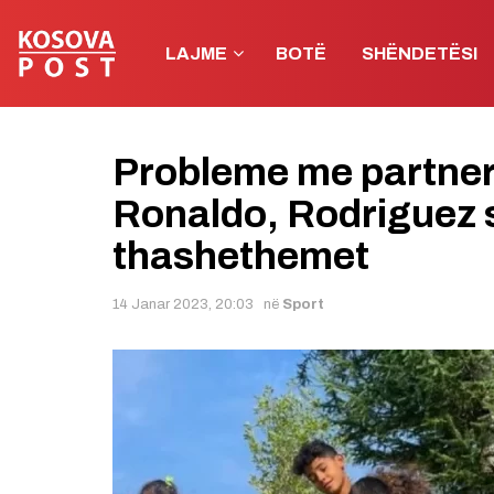
LAJME
BOTË
SHËNDETËSI
Probleme me partneri
Ronaldo, Rodriguez 
thashethemet
14 Janar 2023, 20:03
në
Sport