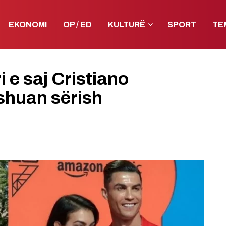
EKONOMI
OP / ED
KULTURË
SPORT
TE
 e saj Cristiano
shuan sërish