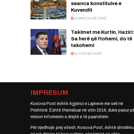
seanca konstituive e
Kuvendit
34 MINUTA MË PARË
Takimet me Kurtin, Haziri
Sa herë që ftohemi, do të
takohemi
10 ORË MË PARË
IMPRESUM
Kosova Post është Agjenci e Lajmeve me seli në
Prishtinë. Është themeluar në vitin 2016, duke pasur pë
mision informimin e drejtë e të paanshëm.
Për rrjedhojë, prej vitesh, Kosova Post, është shndërru