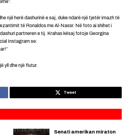
sime”.
he një herë dashurinë e saj, duke ndarë një tjetër imazh të
zantimit të Ronaldos me Al-Nassr. Në foto ai shihet i
ashuri partneren e tij. Krahas kësaj fotoje Georgina
ocial Instagram se:
ar!”
 yll dhe një flutur.
Tweet
Senati amerikan miraton