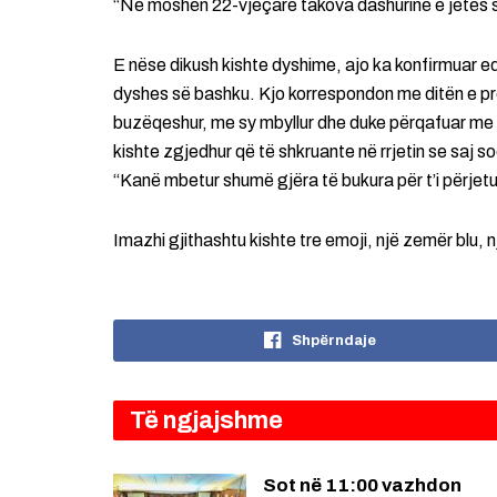
“Në moshën 22-vjeçare takova dashurinë e jetës 
E nëse dikush kishte dyshime, ajo ka konfirmuar ed
dyshes së bashku. Kjo korrespondon me ditën e pre
buzëqeshur, me sy mbyllur dhe duke përqafuar me d
kishte zgjedhur që të shkruante në rrjetin se saj s
“Kanë mbetur shumë gjëra të bukura për t’i përjetu
Imazhi gjithashtu kishte tre emoji, një zemër blu, një
Shpërndaje
Të ngjajshme
Sot në 11:00 vazhdon