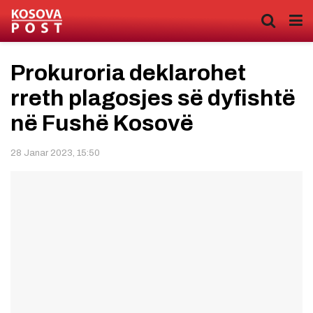
Prokuroria deklarohet
rreth plagosjes së dyfishtë
në Fushë Kosovë
28 Janar 2023, 15:50