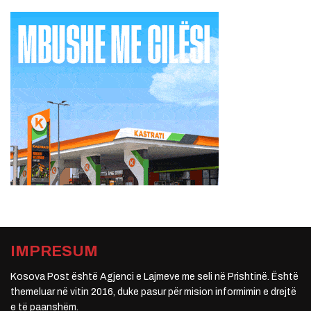
IMPRESUM
Kosova Post është Agjenci e Lajmeve me seli në Prishtinë. Është
themeluar në vitin 2016, duke pasur për mision informimin e drejtë
e të paanshëm.