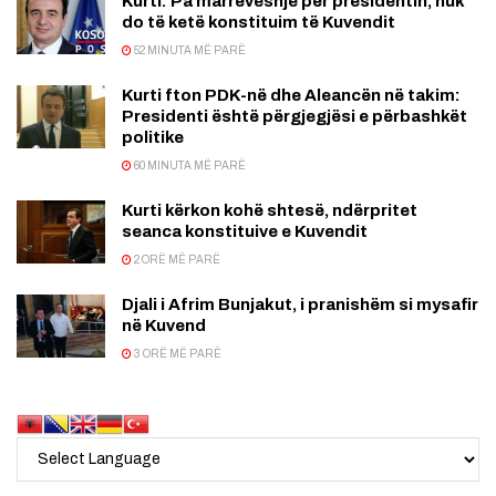
Kurti: Pa marrëveshje për presidentin, nuk
do të ketë konstituim të Kuvendit
52 MINUTA MË PARË
Kurti fton PDK-në dhe Aleancën në takim:
Presidenti është përgjegjësi e përbashkët
politike
60 MINUTA MË PARË
Kurti kërkon kohë shtesë, ndërpritet
seanca konstituive e Kuvendit
2 ORË MË PARË
Djali i Afrim Bunjakut, i pranishëm si mysafir
në Kuvend
3 ORË MË PARË