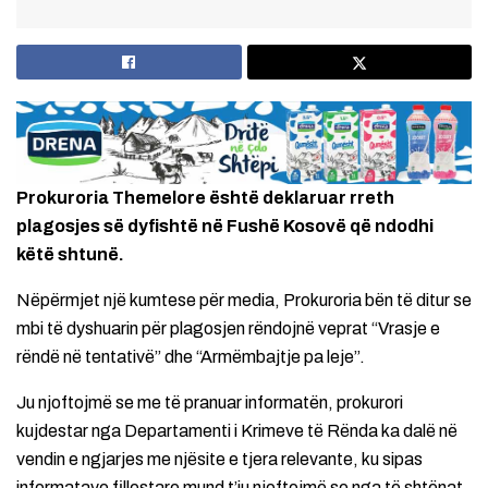
Prokuroria Themelore është deklaruar rreth
plagosjes së dyfishtë në Fushë Kosovë që ndodhi
këtë shtunë.
Nëpërmjet një kumtese për media, Prokuroria bën të ditur se
mbi të dyshuarin për plagosjen rëndojnë veprat “Vrasje e
rëndë në tentativë” dhe “Armëmbajtje pa leje”.
Ju njoftojmë se me të pranuar informatën, prokurori
kujdestar nga Departamenti i Krimeve të Rënda ka dalë në
vendin e ngjarjes me njësite e tjera relevante, ku sipas
informatave fillestare mund t’iu njoftojmë se nga të shtënat