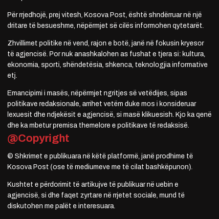
Për rrjedhojë, prej vitesh, Kosova Post, është shndërruar në një
dritare të besueshme, nëpërmjet së cilës informohen qytetarët.
Zhvillimet politike në vend, rajon e botë, janë në fokusin kryesor
të agjencisë. Por nuk anashkalohen as fushat e tjera si: kultura,
ekonomia, sporti, shëndetësia, shkenca, teknologjia informative
etj.
Emancipimi i masës, nëpërmjet ngritjes së vetëdijes, sipas
politikave redaksionale, arrihet vetëm duke mos i konsideruar
lexuesit dhe ndjekësit e agjencisë, si masë klikuesish. Kjo ka qenë
dhe ka mbetur premisa themelore e politikave të redaksisë.
@Copyright
© Shkrimet e publikuara në këtë platformë, janë prodhime të
Kosova Post (ose të mediumeve me të cilat bashkëpunon).
Kushtet e përdorimit të artikujve të publikuar në uebin e
agjencisë, si dhe faqet zyrtare në rrjetet sociale, mund të
diskutohen me palët e interesuara.