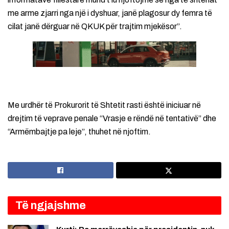
me arme zjarri nga një i dyshuar, janë plagosur dy femra të
cilat janë dërguar në QKUK për trajtim mjekësor”.
Me urdhër të Prokurorit të Shtetit rasti është iniciuar në
drejtim të veprave penale “Vrasje e rëndë në tentativë” dhe
“Armëmbajtje pa leje”, thuhet në njoftim.
Të ngjajshme