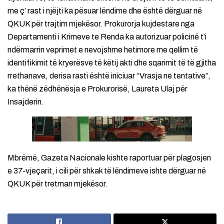
me ç’ rast i njëjti ka pësuar lëndime dhe është dërguar në
QKUK për trajtim mjekësor. Prokurorja kujdestare nga
Departamenti i Krimeve te Renda ka autorizuar policinë t’i
ndërmarrin veprimet e nevojshme hetimore me qellim të
identifikimit të kryerësve të këtij akti dhe sqarimit të të gjitha
rrethanave, derisa rasti është iniciuar “Vrasja ne tentative”,
ka thënë zëdhënësja e Prokurorisë, Laureta Ulaj për
Insajderin.
Mbrëmë, Gazeta Nacionale kishte raportuar për plagosjen
e 37-vjeçarit, i cili për shkak të lëndimeve ishte dërguar në
QKUK për tretman mjekësor.