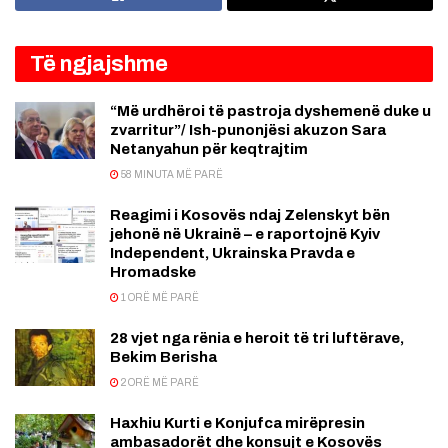
Të ngjajshme
“Më urdhëroi të pastroja dyshemenë duke u
zvarritur”/ Ish-punonjësi akuzon Sara
Netanyahun për keqtrajtim
58 MINUTA MË PARË
Reagimi i Kosovës ndaj Zelenskyt bën
jehonë në Ukrainë – e raportojnë Kyiv
Independent, Ukrainska Pravda e
Hromadske
1 ORË MË PARË
28 vjet nga rënia e heroit të tri luftërave,
Bekim Berisha
2 ORË MË PARË
Haxhiu Kurti e Konjufca mirëpresin
ambasadorët dhe konsujt e Kosovës