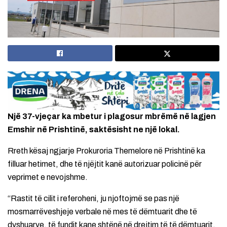
Një 37-vjeçar ka mbetur i plagosur mbrëmë në lagjen
Emshir në Prishtinë, saktësisht ne një lokal.
Rreth kësaj ngjarje Prokuroria Themelore në Prishtinë ka
filluar hetimet, dhe të njëjtit kanë autorizuar policinë për
veprimet e nevojshme.
“Rastit të cilit i referoheni, ju njoftojmë se pas një
mosmarrëveshjeje verbale në mes të dëmtuarit dhe të
dyshuarve, të fundit kane shtënë në drejtim të të dëmtuarit,