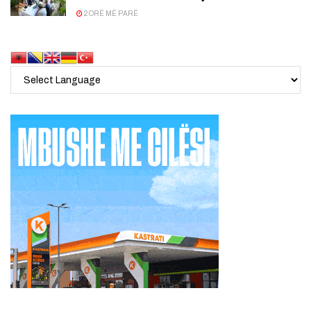
2 ORË MË PARË