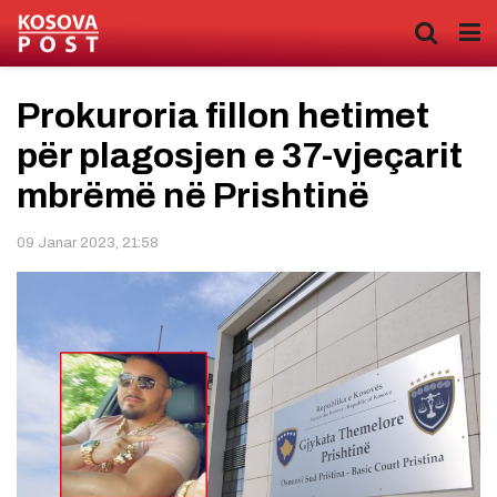
Prokuroria fillon hetimet
për plagosjen e 37-vjeçarit
mbrëmë në Prishtinë
09 Janar 2023, 21:58