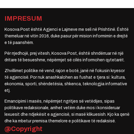
IMPRESUM
Kosova Post është Agjenci e Lajmeve me seli në Prishtinë. Është
themeluar në vitin 2016, duke pasur për mision informimin e drejtë
e të paanshëm.
Për rrjedhojë, prej vitesh, Kosova Post, është shndërruar në një
dritare të besueshme, nëpërmjet së cilës informohen qytetarët.
Zhvillimet politike në vend, rajon e botë, janë në fokusin kryesor
të agjencisë. Por nuk anashkalohen as fushat e tjera si: kultura,
ekonomia, sporti, shëndetësia, shkenca, teknologjia informative
etj.
Emancipimi i masës, nëpërmjet ngritjes së vetëdijes, sipas
politikave redaksionale, arrihet vetëm duke mos i konsideruar
lexuesit dhe ndjekësit e agjencisë, si masë klikuesish. Kjo ka qenë
dhe ka mbetur premisa themelore e politikave të redaksisë.
@Copyright