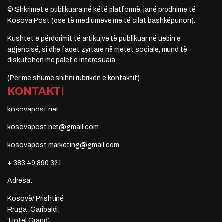
© Shkrimet e publikuara në këtë platformë, janë prodhime të
Kosova Post (ose të mediumeve me të cilat bashkëpunon).
Kushtet e përdorimit të artikujve të publikuar në uebin e
agjencisë, si dhe faqet zyrtare në rrjetet sociale, mund të
diskutohen me palët e interesuara.
(Për më shumë shihni rubrikën e kontaktit)
KONTAKTI
kosovapost.net
kosovapost.net@gmail.com
kosovapost.marketing@gmail.com
+ 383 49 890 321
Adresa:
Kosovë/ Prishtinë
Rruga: Garibaldi;
‘Hotel Grand’;