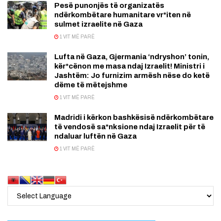
Pesë punonjës të organizatës
ndërkombëtare humanitare vr*iten në
sulmet izraelite në Gaza
1 VIT MË PARË
Lufta në Gaza, Gjermania ‘ndryshon’ tonin,
kër*cënon me masa ndaj Izraelit! Ministri i
Jashtëm: Jo furnizim armësh nëse do ketë
dëme të mëtejshme
1 VIT MË PARË
Madridi i kërkon bashkësisë ndërkombëtare
të vendosë sa*nksione ndaj Izraelit për të
ndaluar luftën në Gaza
1 VIT MË PARË