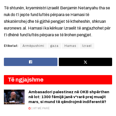
Të shtunën, kryeministri izraelit Benjamin Netanyahu tha se
nuk do t’i jepte fund luftës përpara se Hamasi të
shkatërrohej dhe të gjithë pengjet të ktheheshin, shkruan
euronews.al. Hamasi i ka kërkuar Izraelit të angazhohet për
t’i dhënë fund luftës përpara se të lirohen pengjet.
Etiketat:
Armëpushimi
gaza
Hamas
Izrael
Të ngjajshme
Ambasadori palestinez në OKB shpërthen
në lot: 1300 fëmijë janë v*rarë prej muajit
mars, si mund të qëndrojmë indiferentë?
1 VIT MË PARË