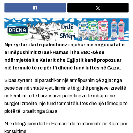
Një zyrtar i lartë palestinez i njohur me negociatat e
armëpushimit Izrael-Hamas i tha BBC-së se
ndërmjetësit e Katarit dhe Egjiptit kanë propozuar
një formulë të re për t’i dhënë fund luftës në Gaza
.
Sipas zyrtarit, ai parashikon një armëpushim që zgjat nga
pesë deri në shtatë vjet, lirimin e të gjithë pengjeve izraelitë
në këmbim të të burgosurve palestinezë të mbajtur në
burgjet izraelite, një fund formal të luftës dhe një tërheqje të
plotë të Izraelit nga Gaza.
Një delegacion i lartë i Hamasit do të mbërrinte në Kajro për
konsultime.