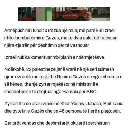
Armëpushimi i fundit u rrëzua një muaj më parë kur Izraeli
rifilloi bombardimin e Gazës, me të dyja palët që fajësuan
njëra-tjetrën për dështimin për të vazhduar.
Izraeli nuk ka komentuar mbi planin e ndërmjetësve.
Ndërkohë, 22 palestinezë janë vrarë në një seri sulmesh
ajrore izraelite në të gjithë Rripin e Gazës që nga mbrëmja e
së hënës, tha një zyrtar mjekësor në ministrinë e
shëndetësisë të drejtuar nga Hamasi për BBC.
Zyrtari tha se ata u vranë në Khan Younis, Jabalia, Beit Lahia
dhe qytetin e Gazës dhe se 45 persona të tjerë u plagosën.
Banorët vendas dhe dëshmitarët okularë i përshkruan