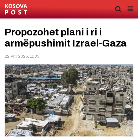
Propozohet plani i ri i
armëpushimit Izrael-Gaza
22 Prill 2025, 11:35