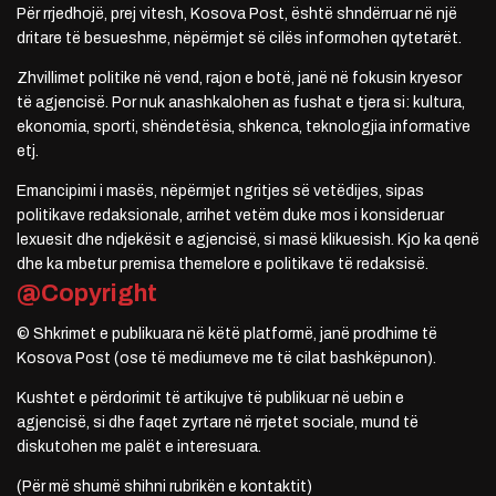
Për rrjedhojë, prej vitesh, Kosova Post, është shndërruar në një
dritare të besueshme, nëpërmjet së cilës informohen qytetarët.
Zhvillimet politike në vend, rajon e botë, janë në fokusin kryesor
të agjencisë. Por nuk anashkalohen as fushat e tjera si: kultura,
ekonomia, sporti, shëndetësia, shkenca, teknologjia informative
etj.
Emancipimi i masës, nëpërmjet ngritjes së vetëdijes, sipas
politikave redaksionale, arrihet vetëm duke mos i konsideruar
lexuesit dhe ndjekësit e agjencisë, si masë klikuesish. Kjo ka qenë
dhe ka mbetur premisa themelore e politikave të redaksisë.
@Copyright
© Shkrimet e publikuara në këtë platformë, janë prodhime të
Kosova Post (ose të mediumeve me të cilat bashkëpunon).
Kushtet e përdorimit të artikujve të publikuar në uebin e
agjencisë, si dhe faqet zyrtare në rrjetet sociale, mund të
diskutohen me palët e interesuara.
(Për më shumë shihni rubrikën e kontaktit)