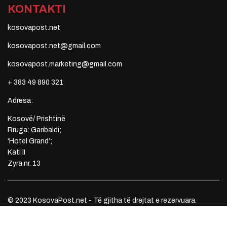
KONTAKTI
kosovapost.net
kosovapost.net@gmail.com
kosovapost.marketing@gmail.com
+ 383 49 890 321
Adresa:
Kosovë/ Prishtinë
Rruga: Garibaldi;
‘Hotel Grand’;
Kati II
Zyra nr. 13
© 2023 KosovaPost.net - Të gjitha të drejtat e rezervuara.