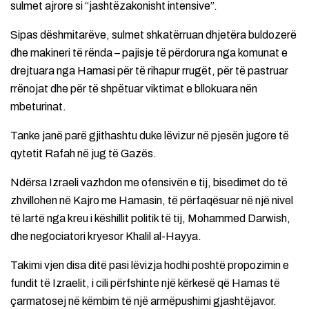
sulmet ajrore si “jashtëzakonisht intensive”.
Sipas dëshmitarëve, sulmet shkatërruan dhjetëra buldozerë
dhe makineri të rënda – pajisje të përdorura nga komunat e
drejtuara nga Hamasi për të rihapur rrugët, për të pastruar
rrënojat dhe për të shpëtuar viktimat e bllokuara nën
mbeturinat.
Tanke janë parë gjithashtu duke lëvizur në pjesën jugore të
qytetit Rafah në jug të Gazës.
Ndërsa Izraeli vazhdon me ofensivën e tij, bisedimet do të
zhvillohen në Kajro me Hamasin, të përfaqësuar në një nivel
të lartë nga kreu i këshillit politik të tij, Mohammed Darwish,
dhe negociatori kryesor Khalil al-Hayya.
Takimi vjen disa ditë pasi lëvizja hodhi poshtë propozimin e
fundit të Izraelit, i cili përfshinte një kërkesë që Hamas të
çarmatosej në këmbim të një armëpushimi gjashtëjavor.