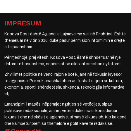
IMPRESUM
Kosova Post është Agjenci e Lajmeve me seli në Prishtinë. Është
themeluar në vitin 2016, duke pasur për mision informimin e drejtë
e të paanshëm.
Për rrjedhojë, prej vitesh, Kosova Post, është shndërruar në një
dritare të besueshme, nëpërmjet së cilës informohen qytetarët.
Zhvillimet politike në vend, rajon e botë, janë në fokusin kryesor
të agjencisë. Por nuk anashkalohen as fushat e tjera si: kultura,
ekonomia, sporti, shëndetësia, shkenca, teknologjia informative
etj.
Emancipimi i masës, nëpërmjet ngritjes së vetëdijes, sipas
politikave redaksionale, arrihet vetëm duke mos i konsideruar
lexuesit dhe ndjekësit e agjencisë, si masë klikuesish. Kjo ka qenë
dhe ka mbetur premisa themelore e politikave të redaksisë.