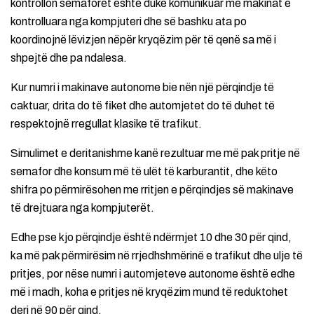
kontrollon semaforët është duke komunikuar me makinat e
kontrolluara nga kompjuteri dhe së bashku ata po
koordinojnë lëvizjen nëpër kryqëzim për të qenë sa më i
shpejtë dhe pa ndalesa.
Kur numri i makinave autonome bie nën një përqindje të
caktuar, drita do të fiket dhe automjetet do të duhet të
respektojnë rregullat klasike të trafikut.
Simulimet e deritanishme kanë rezultuar me më pak pritje në
semafor dhe konsum më të ulët të karburantit, dhe këto
shifra po përmirësohen me rritjen e përqindjes së makinave
të drejtuara nga kompjuterët.
Edhe pse kjo përqindje është ndërmjet 10 dhe 30 për qind,
ka më pak përmirësim në rrjedhshmërinë e trafikut dhe ulje të
pritjes, por nëse numri i automjeteve autonome është edhe
më i madh, koha e pritjes në kryqëzim mund të reduktohet
deri në 90 për qind.