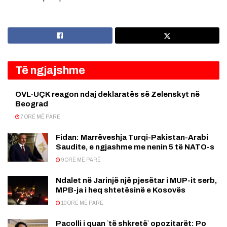
Të ngjajshme
OVL-UÇK reagon ndaj deklaratës së Zelenskyt në
Beograd
7 ORË MË PARË
Fidan: Marrëveshja Turqi-Pakistan-Arabi
Saudite, e ngjashme me nenin 5 të NATO-s
9 ORË MË PARË
Ndalet në Jarinjë një pjesëtar i MUP-it serb,
MPB-ja i heq shtetësinë e Kosovës
10 ORË MË PARË
Pacolli i quan `të shkretë` opozitarët: Po