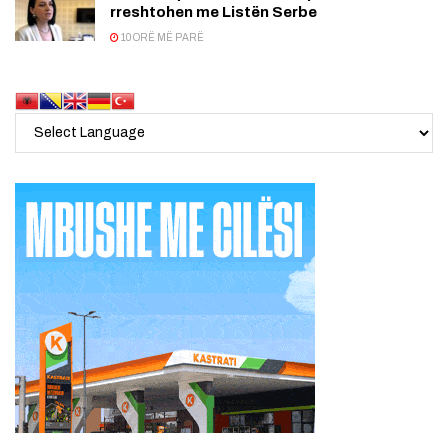
rreshtohen me Listën Serbe
10 ORË MË PARË