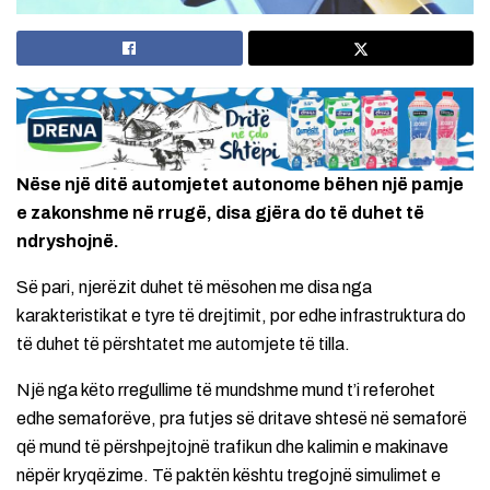
Nëse një ditë automjetet autonome bëhen një pamje
e zakonshme në rrugë, disa gjëra do të duhet të
ndryshojnë.
Së pari, njerëzit duhet të mësohen me disa nga
karakteristikat e tyre të drejtimit, por edhe infrastruktura do
të duhet të përshtatet me automjete të tilla.
Një nga këto rregullime të mundshme mund t’i referohet
edhe semaforëve, pra futjes së dritave shtesë në semaforë
që mund të përshpejtojnë trafikun dhe kalimin e makinave
nëpër kryqëzime. Të paktën kështu tregojnë simulimet e