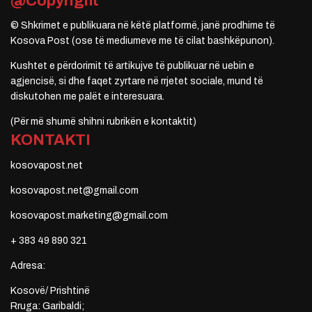
@Copyright
© Shkrimet e publikuara në këtë platformë, janë prodhime të
Kosova Post (ose të mediumeve me të cilat bashkëpunon).
Kushtet e përdorimit të artikujve të publikuar në uebin e
agjencisë, si dhe faqet zyrtare në rrjetet sociale, mund të
diskutohen me palët e interesuara.
(Për më shumë shihni rubrikën e kontaktit)
KONTAKTI
kosovapost.net
kosovapost.net@gmail.com
kosovapost.marketing@gmail.com
+ 383 49 890 321
Adresa:
Kosovë/ Prishtinë
Rruga: Garibaldi;