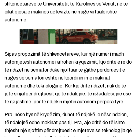
shkencëtarëve të Universitetit të Karolinës së Veriut, në të
cilat pjesa e makinës që lëvizte në rrugë virtuale ishte
autonome.
Sipas propozimit të shkencëtarëve, kur një numër i madh
automjetesh autonome i afrohen kryqëzimit, kjo dritë e re do
të ndizet në semafor duke njoftuar të gjithë përdoruesit e
rrugës se semafori është në koordinim me makinat
autonome dhe teknologjinë. Kur kjo dritë ndizet, nuk do të
jetë sinjal për drejtuesit që të ndalojnë, të ngadalësojnë ose
të ngjashme, por të ndjekin mjetin autonom përpara tyre.
Pra, nëse hyn në kryqëzim, duhet të ndjekë, e nëse ndalon,
të ndalojnë edhe makinat pas tij. Pra, ajo dritë do të ishte
thjesht një njoftim për drejtuesit e mjeteve se teknologjia që