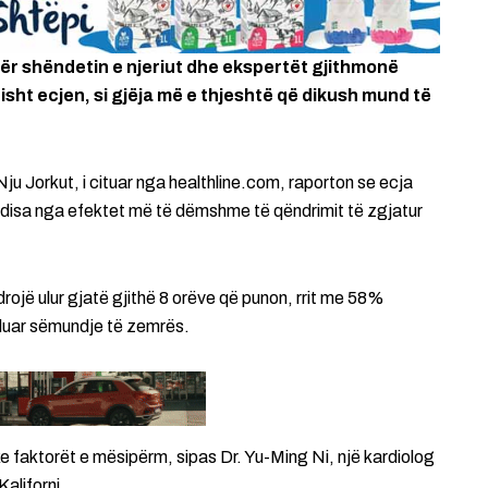
r shëndetin e njeriut dhe ekspertët gjithmonë
sht ecjen, si gjëja më e thjeshtë që dikush mund të
 Nju Jorkut, i cituar nga healthline.com, raporton se ecja
disa nga efektet më të dëmshme të qëndrimit të zgjatur
rojë ulur gjatë gjithë 8 orëve që punon, rrit me 58%
illuar sëmundje të zemrës.
 faktorët e mësipërm, sipas Dr. Yu-Ming Ni, një kardiolog
aliforni.