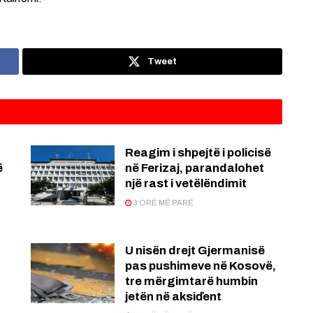
Tweet
Reagim i shpejtë i policisë
ë
në Ferizaj, parandalohet
një rast i vetëlëndimit
3 ORË MË PARË
U nisën drejt Gjermanisë
pas pushimeve në Kosovë,
tre mërgimtarë humbin
jetën në aksiďent