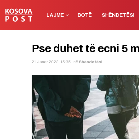
LAJME
BOTË
SHËNDETËSI
Pse duhet të ecni 5 
21 Janar 2023, 15:35
në
Shëndetësi