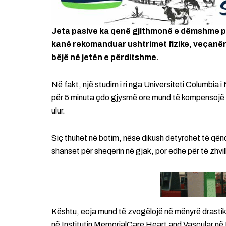
Jeta pasive ka qenë gjithmonë e dëmshme pë
kanë rekomanduar ushtrimet fizike, veçanëri
bëjë në jetën e përditshme.
Në fakt, një studim i ri nga Universiteti Columbia i
për 5 minuta çdo gjysmë ore mund të kompensojë 
ulur.
Siç thuhet në botim, nëse dikush detyrohet të qënd
shanset për sheqerin në gjak, por edhe për të zhv
Kështu, ecja mund të zvogëlojë në mënyrë drastike
në Institutin MemorialCare Heart and Vascular në K