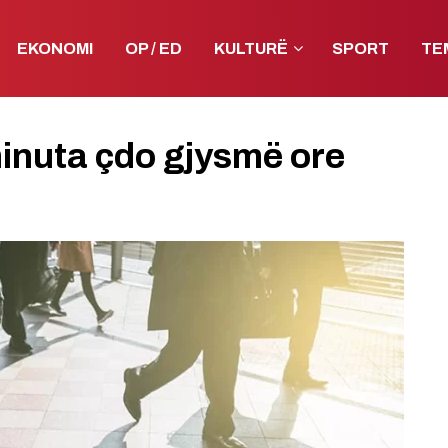
EKONOMI
OP / ED
KULTURË
SPORT
TE
minuta çdo gjysmë ore