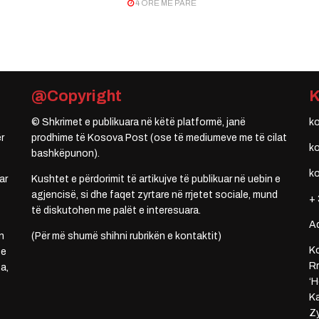
4 ORË MË PARË
@Copyright
© Shkrimet e publikuara në këtë platformë, janë
k
r
prodhime të Kosova Post (ose të mediumeve me të cilat
k
bashkëpunon).
k
ar
Kushtet e përdorimit të artikujve të publikuar në uebin e
agjencisë, si dhe faqet zyrtare në rrjetet sociale, mund
+ 
të diskutohen me palët e interesuara.
A
n
(Për më shumë shihni rubrikën e kontaktit)
Ko
 e
Rr
a,
‘H
Ka
Zy