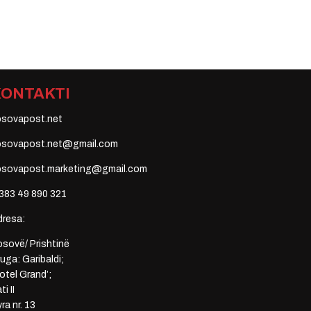
KONTAKTI
osovapost.net
osovapost.net@gmail.com
osovapost.marketing@gmail.com
383 49 890 321
dresa:
sovë/ Prishtinë
uga: Garibaldi;
otel Grand’;
ti II
ra nr. 13