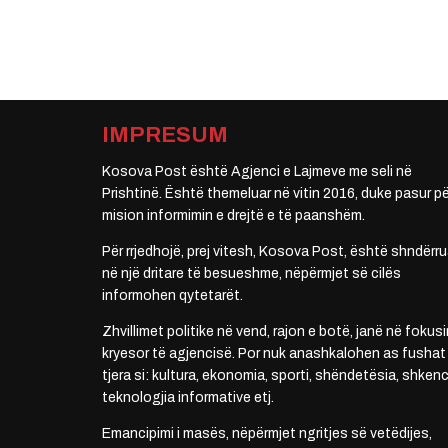
IMPRESUM
Kosova Post është Agjenci e Lajmeve me seli në
Prishtinë. Është themeluar në vitin 2016, duke pasur pë
mision informimin e drejtë e të paanshëm.
Për rrjedhojë, prej vitesh, Kosova Post, është shndërru
në një dritare të besueshme, nëpërmjet së cilës
informohen qytetarët.
Zhvillimet politike në vend, rajon e botë, janë në fokusi
kryesor të agjencisë. Por nuk anashkalohen as fushat
tjera si: kultura, ekonomia, sporti, shëndetësia, shkenc
teknologjia informative etj.
Emancipimi i masës, nëpërmjet ngritjes së vetëdijes,