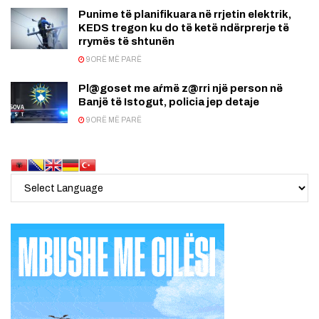
Punime të planifikuara në rrjetin elektrik,
KEDS tregon ku do të ketë ndërprerje të
rrymës të shtunën
9 ORË MË PARË
Pl@goset me aŕmë z@rri një person në
Banjë të Istogut, policia jep detaje
9 ORË MË PARË