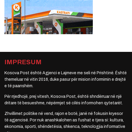
IMPRESUM
Kosova Post është Agjenci e Lajmeve me seli në Prishtinë. Është
themeluar në vitin 2016, duke pasur për mision informimin e drejtë
e të paanshëm.
Për rrjedhojë, prej vitesh, Kosova Post, është shndërruar në një
dritare të besueshme, nëpërmjet së cilës informohen qytetarët.
Zhvillimet politike në vend, rajon e botë, janë në fokusin kryesor
të agjencisë. Por nuk anashkalohen as fushat e tjera si: kultura,
ekonomia, sporti, shëndetësia, shkenca, teknologjia informative