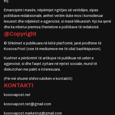
etj.
Emancipimi i masës, nëpërmjet ngritjes së vetëdijes, sipas
politikave redaksionale, arrihet vetëm duke mos i konsideruar
lexuesit dhe ndjekësit e agjencisë, si masë klikuesish. Kjo ka qenë
dhe ka mbetur premisa themelore e politikave të redaksisë.
@Copyright
© Shkrimet e publikuara në këtë platformë, janë prodhime të
Kosova Post (ose të mediumeve me të cilat bashkëpunon).
Kushtet e përdorimit të artikujve të publikuar në uebin e
agjencisë, si dhe faqet zyrtare në rrjetet sociale, mund të
diskutohen me palët e interesuara.
(Për më shumë shihni rubrikën e kontaktit)
KONTAKTI
kosovapost.net
kosovapost.net@gmail.com
kosovapost.marketing@gmail.com