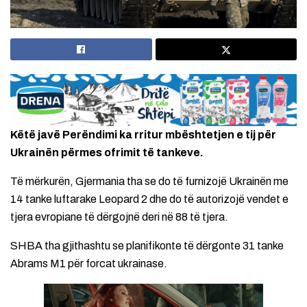
Këtë javë Perëndimi ka rritur mbështetjen e tij për
Ukrainën përmes ofrimit të tankeve.
Të mërkurën, Gjermania tha se do të furnizojë Ukrainën me
14 tanke luftarake Leopard 2 dhe do të autorizojë vendet e
tjera evropiane të dërgojnë deri në 88 të tjera.
SHBA tha gjithashtu se planifikonte të dërgonte 31 tanke
Abrams M1 për forcat ukrainase.