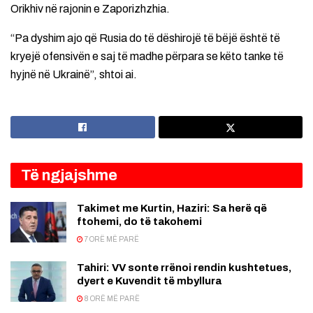
Orikhiv në rajonin e Zaporizhzhia.
“Pa dyshim ajo që Rusia do të dëshirojë të bëjë është të
kryejë ofensivën e saj të madhe përpara se këto tanke të
hyjnë në Ukrainë”, shtoi ai.
Të ngjajshme
Takimet me Kurtin, Haziri: Sa herë që
ftohemi, do të takohemi
7 ORË MË PARË
Tahiri: VV sonte rrënoi rendin kushtetues,
dyert e Kuvendit të mbyllura
8 ORË MË PARË