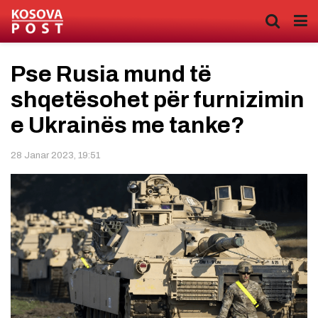
Pse Rusia mund të
shqetësohet për furnizimin
e Ukrainës me tanke?
28 Janar 2023, 19:51