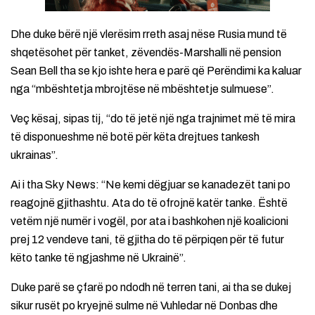
Dhe duke bërë një vlerësim rreth asaj nëse Rusia mund të
shqetësohet për tanket, zëvendës-Marshalli në pension
Sean Bell tha se kjo ishte hera e parë që Perëndimi ka kaluar
nga “mbështetja mbrojtëse në mbështetje sulmuese”.
Veç kësaj, sipas tij, “do të jetë një nga trajnimet më të mira
të disponueshme në botë për këta drejtues tankesh
ukrainas”.
Ai i tha Sky News: “Ne kemi dëgjuar se kanadezët tani po
reagojnë gjithashtu. Ata do të ofrojnë katër tanke. Është
vetëm një numër i vogël, por ata i bashkohen një koalicioni
prej 12 vendeve tani, të gjitha do të përpiqen për të futur
këto tanke të ngjashme në Ukrainë”.
Duke parë se çfarë po ndodh në terren tani, ai tha se dukej
sikur rusët po kryejnë sulme në Vuhledar në Donbas dhe