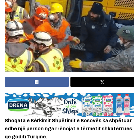
Shoqata e Kërkimit Shpëtimit e Kosovës ka shpëtuar
edhe një person nga rrënojat e tërmetit shkatërrues
që goditi Turqinë.