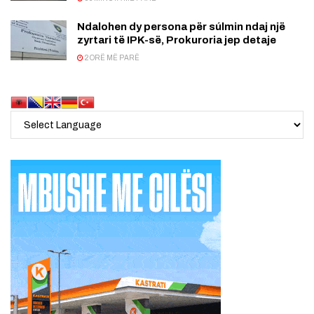
Ndalohen dy persona për súlmin ndaj një
zyrtari të IPK-së, Prokuroria jep detaje
2 ORË MË PARË