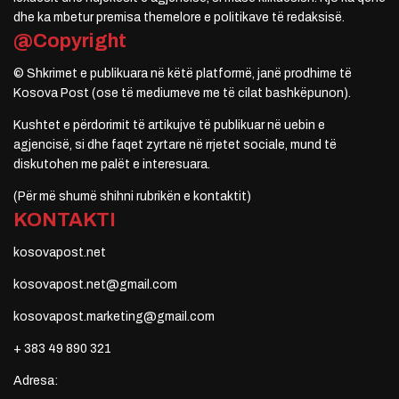
dhe ka mbetur premisa themelore e politikave të redaksisë.
@Copyright
© Shkrimet e publikuara në këtë platformë, janë prodhime të
Kosova Post (ose të mediumeve me të cilat bashkëpunon).
Kushtet e përdorimit të artikujve të publikuar në uebin e
agjencisë, si dhe faqet zyrtare në rrjetet sociale, mund të
diskutohen me palët e interesuara.
(Për më shumë shihni rubrikën e kontaktit)
KONTAKTI
kosovapost.net
kosovapost.net@gmail.com
kosovapost.marketing@gmail.com
+ 383 49 890 321
Adresa: