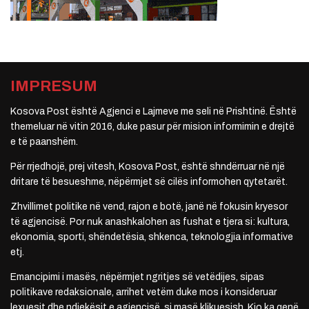
IMPRESUM
Kosova Post është Agjenci e Lajmeve me seli në Prishtinë. Është
themeluar në vitin 2016, duke pasur për mision informimin e drejtë
e të paanshëm.
Për rrjedhojë, prej vitesh, Kosova Post, është shndërruar në një
dritare të besueshme, nëpërmjet së cilës informohen qytetarët.
Zhvillimet politike në vend, rajon e botë, janë në fokusin kryesor
të agjencisë. Por nuk anashkalohen as fushat e tjera si: kultura,
ekonomia, sporti, shëndetësia, shkenca, teknologjia informative
etj.
Emancipimi i masës, nëpërmjet ngritjes së vetëdijes, sipas
politikave redaksionale, arrihet vetëm duke mos i konsideruar
lexuesit dhe ndjekësit e agjencisë, si masë klikuesish. Kjo ka qenë