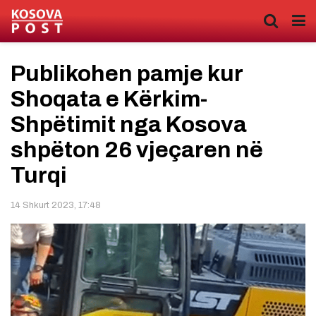
Publikohen pamje kur
Shoqata e Kërkim-
Shpëtimit nga Kosova
shpëton 26 vjeçaren në
Turqi
14 Shkurt 2023, 17:48