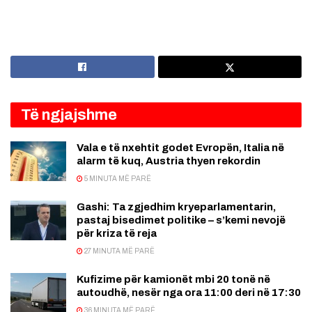
Të ngjajshme
Vala e të nxehtit godet Evropën, Italia në
alarm të kuq, Austria thyen rekordin
5 MINUTA MË PARË
Gashi: Ta zgjedhim kryeparlamentarin,
pastaj bisedimet politike – s’kemi nevojë
për kriza të reja
27 MINUTA MË PARË
Kufizime për kamionët mbi 20 tonë në
autoudhë, nesër nga ora 11:00 deri në 17:30
36 MINUTA MË PARË