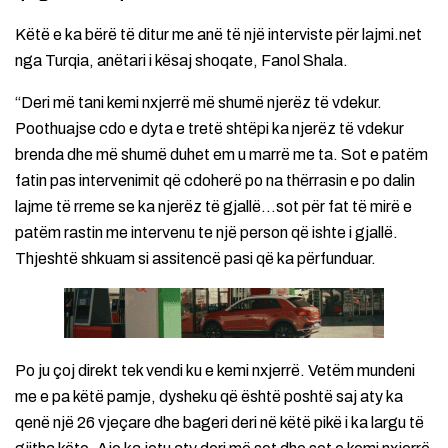
Këtë e ka bërë të ditur me anë të një interviste për lajmi.net
nga Turqia, anëtari i kësaj shoqate, Fanol Shala.
“Deri më tani kemi nxjerrë më shumë njerëz të vdekur.
Poothuajse cdo e dyta e tretë shtëpi ka njerëz të vdekur
brenda dhe më shumë duhet em u marrë me ta. Sot e patëm
fatin pas intervenimit që cdoherë po na thërrasin e po dalin
lajme të rreme se ka njerëz të gjallë…sot për fat të mirë e
patëm rastin me intervenu te një person që ishte i gjallë.
Thjeshtë shkuam si assitencë pasi që ka përfunduar.
Po ju çoj direkt tek vendi ku e kemi nxjerrë. Vetëm mundeni
me e pa këtë pamje, dysheku që është poshtë saj aty ka
qenë një 26 vjeçare dhe bageri deri në këtë pikë i ka largu të