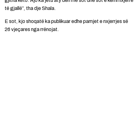
gjitha këto. Ajo ka jetu aty deri më sot dhe sot e kemi nxjerrë
të gjallë”, tha dje Shala.
E sot, kjo shoqatë ka publikuar edhe pamjet e nxjerrjes së
26 vjeçares nga rrënojat.