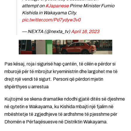
attempt on
#Japanese
Prime Minister Fumio
Kishida in Wakayama City.
pic.twitter.com/Pd7ydyw3v0
— NEXTA (@nexta_tv)
April 16, 2023
Pas kësaj, roja i sigurisë hap çantën, të cilën e përdor si
mburojë për të mbrojtur kryeministrin dhe largohet me të
drejt një vendi të sigurt. Personi që përdori mjetin
shpërthyes u arrestua
Kujtojmë se skena dramatike ndodhi gjatë ditës së djeshme
në qytetin e Wakayama, ku Kishida mbajti një fjalim në
mbështetje të zgjedhjeve të ardhshme të pjesshme për
Dhomën e Përfaqësuesve në Distriktin Wakayama.