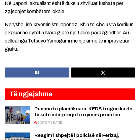
Në Japoni, aktualisht është duke u zhvilluar fushata për
zgjedhjet kombëtare lokale.
Ndryshe, ish-kryeministri japonez, Shinzo Abe u vra korrikun
e kaluar në qytetin Nara gjatë një fjalimi parazgjedhor. Ai u
qëllua nga Tetsuyo Yamagami me një armë të improvizuar
gjahu.
Të ngjajshme
Punime të planifikuara, KEDS tregon ku do
të ketë ndërprerje të rrymës premten
6 ORË MË PARË
Reagim i shpejtë i policisë në Ferizaj,