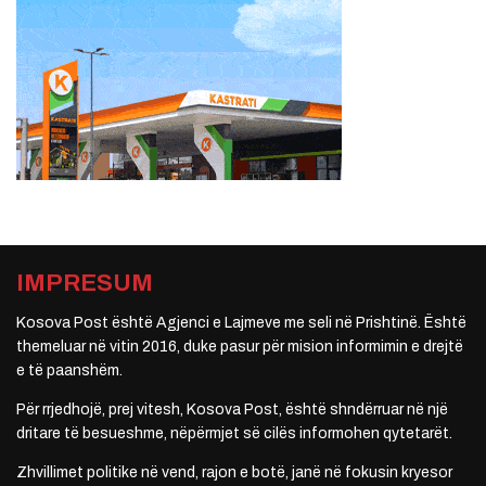
IMPRESUM
Kosova Post është Agjenci e Lajmeve me seli në Prishtinë. Është
themeluar në vitin 2016, duke pasur për mision informimin e drejtë
e të paanshëm.
Për rrjedhojë, prej vitesh, Kosova Post, është shndërruar në një
dritare të besueshme, nëpërmjet së cilës informohen qytetarët.
Zhvillimet politike në vend, rajon e botë, janë në fokusin kryesor