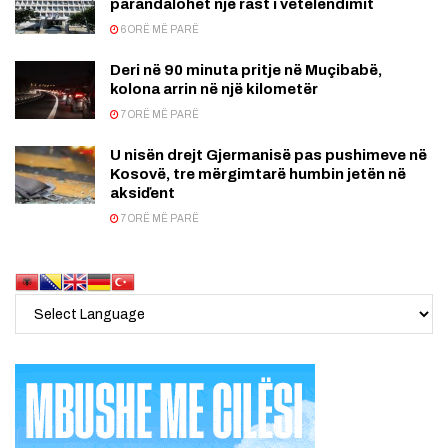
parandalohet një rast i vetëlëndimit
6 ORË MË PARË
Deri në 90 minuta pritje në Muçibabë,
kolona arrin në një kilometër
7 ORË MË PARË
U nisën drejt Gjermanisë pas pushimeve në
Kosovë, tre mërgimtarë humbin jetën në
aksiďent
7 ORË MË PARË