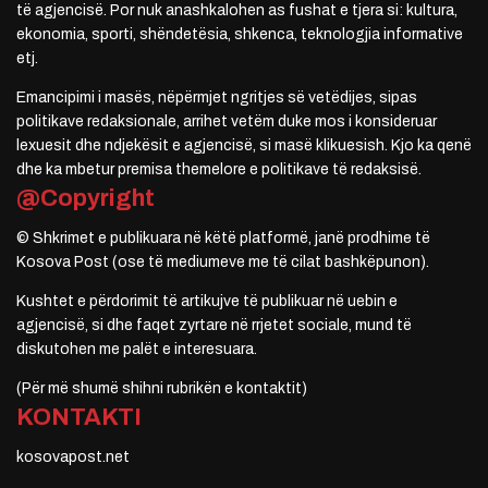
të agjencisë. Por nuk anashkalohen as fushat e tjera si: kultura,
ekonomia, sporti, shëndetësia, shkenca, teknologjia informative
etj.
Emancipimi i masës, nëpërmjet ngritjes së vetëdijes, sipas
politikave redaksionale, arrihet vetëm duke mos i konsideruar
lexuesit dhe ndjekësit e agjencisë, si masë klikuesish. Kjo ka qenë
dhe ka mbetur premisa themelore e politikave të redaksisë.
@Copyright
© Shkrimet e publikuara në këtë platformë, janë prodhime të
Kosova Post (ose të mediumeve me të cilat bashkëpunon).
Kushtet e përdorimit të artikujve të publikuar në uebin e
agjencisë, si dhe faqet zyrtare në rrjetet sociale, mund të
diskutohen me palët e interesuara.
(Për më shumë shihni rubrikën e kontaktit)
KONTAKTI
kosovapost.net