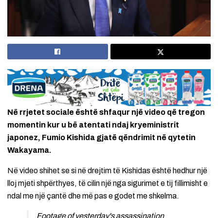
Në rrjetet sociale është shfaqur një video që tregon
momentin kur u bë atentati ndaj kryeministrit
japonez, Fumio Kishida gjatë qëndrimit në qytetin
Wakayama.
Në video shihet se si në drejtim të Kishidas është hedhur një
lloj mjeti shpërthyes, të cilin një nga sigurimet e tij fillimisht e
ndal me një çantë dhe më pas e godet me shkelma.
Footage of yesterday's assassination