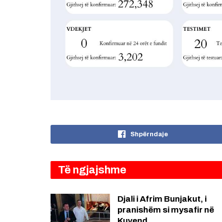
Shpërndaje
Të ngjajshme
Djali i Afrim Bunjakut, i
pranishëm si mysafir në
Kuvend