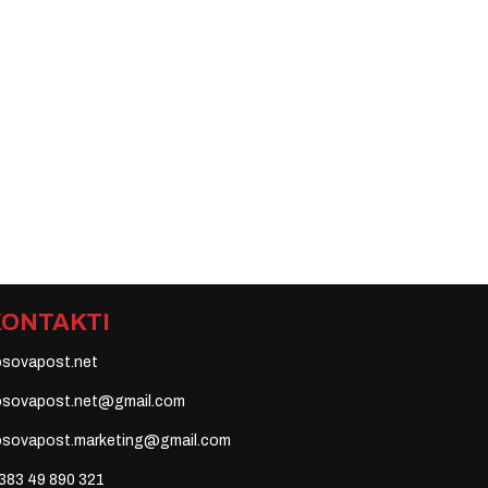
KONTAKTI
osovapost.net
osovapost.net@gmail.com
osovapost.marketing@gmail.com
383 49 890 321