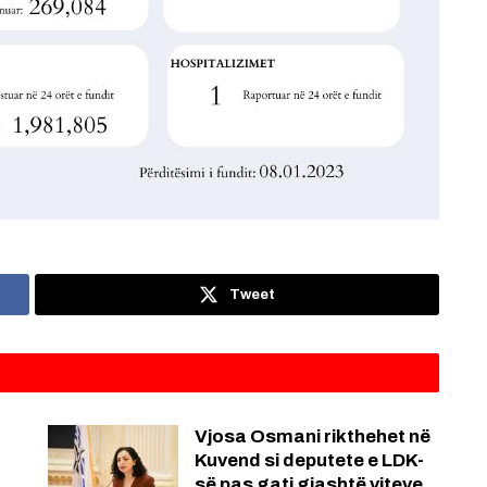
Tweet
Vjosa Osmani rikthehet në
Kuvend si deputete e LDK-
së pas gati gjashtë viteve