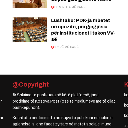
38 MINUTA MË PARË
Lushtaku: PDK-ja mbetet
në opozitë, përgjegjësia
për institucionet i takon VV-
së
1 ORË MË PARË
@Copyright
© Shkrimet e publikuara në këtë platformë, janë
k
r
prodhime të Kosova Post (ose të mediumeve me të cilat
k
bashkëpunon).
k
ar
Kushtet e përdorimit të artikujve të publikuar në uebin e
agjencisë, si dhe faqet zyrtare në rrjetet sociale, mund
+ 