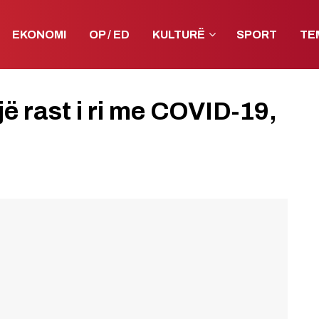
EKONOMI
OP / ED
KULTURË
SPORT
TE
jë rast i ri me COVID-19,