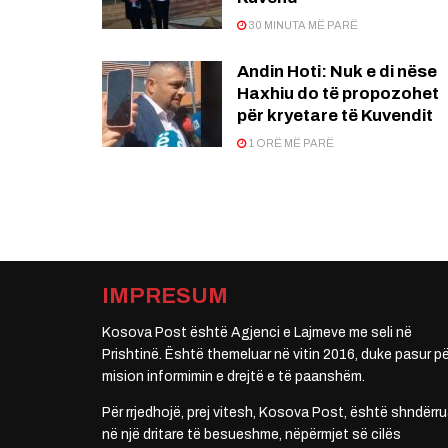
30 MINUTA MË PARË
Andin Hoti: Nuk e di nëse
Haxhiu do të propozohet
për kryetare të Kuvendit
1 ORË MË PARË
IMPRESUM
Kosova Post është Agjenci e Lajmeve me seli në
Prishtinë. Është themeluar në vitin 2016, duke pasur pë
mision informimin e drejtë e të paanshëm.
Për rrjedhojë, prej vitesh, Kosova Post, është shndërru
në një dritare të besueshme, nëpërmjet së cilës