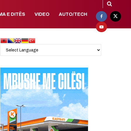
MA E DITËS
VIDEO
AUTO/TECH