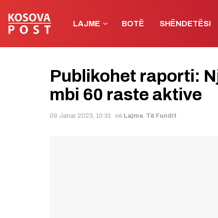
LAJME
BOTË
SHËNDETËSI
Publikohet raporti: N
mbi 60 raste aktive
09 Janar 2023, 10:31
në
Lajme
,
Të Fundit