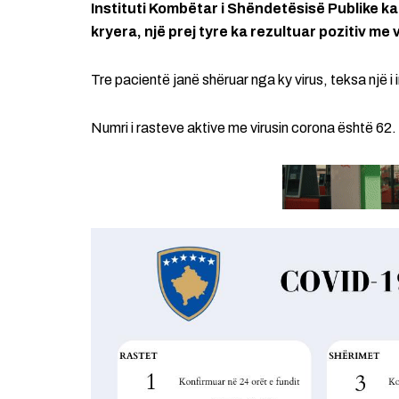
Instituti Kombëtar i Shëndetësisë Publike ka 
kryera, një prej tyre ka rezultuar pozitiv me
Tre pacientë janë shëruar nga ky virus, teksa një i 
Numri i rasteve aktive me virusin corona është 62.