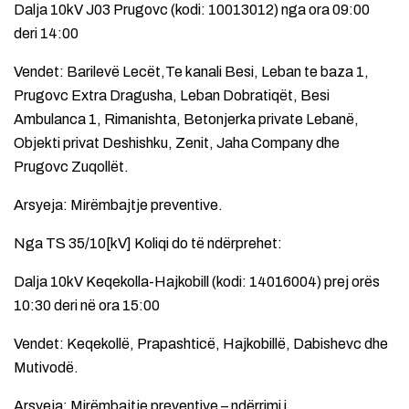
Dalja 10kV J03 Prugovc (kodi: 10013012) nga ora 09:00
deri 14:00
Vendet: Barilevë Lecët,Te kanali Besi, Leban te baza 1,
Prugovc Extra Dragusha, Leban Dobratiqët, Besi
Ambulanca 1, Rimanishta, Betonjerka private Lebanë,
Objekti privat Deshishku, Zenit, Jaha Company dhe
Prugovc Zuqollët.
Arsyeja: Mirëmbajtje preventive.
Nga TS 35/10[kV] Koliqi do të ndërprehet:
Dalja 10kV Keqekolla-Hajkobill (kodi: 14016004) prej orës
10:30 deri në ora 15:00
Vendet: Keqekollë, Prapashticë, Hajkobillë, Dabishevc dhe
Mutivodë.
Arsyeja: Mirëmbajtje preventive – ndërrimi i