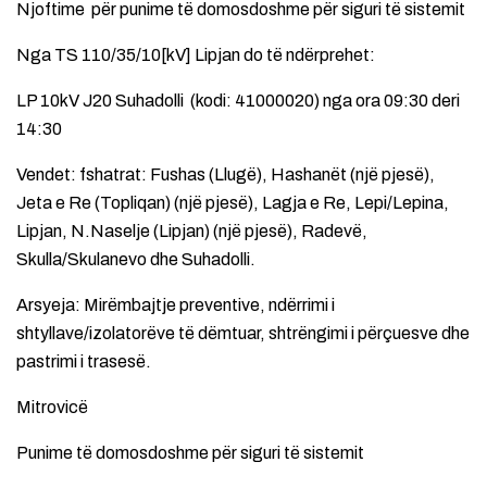
Njoftime për punime të domosdoshme për siguri të sistemit
Nga TS 110/35/10[kV] Lipjan do të ndërprehet:
LP 10kV J20 Suhadolli (kodi: 41000020) nga ora 09:30 deri
14:30
Vendet: fshatrat: Fushas (Llugë), Hashanët (një pjesë),
Jeta e Re (Topliqan) (një pjesë), Lagja e Re, Lepi/Lepina,
Lipjan, N.Naselje (Lipjan) (një pjesë), Radevë,
Skulla/Skulanevo dhe Suhadolli.
Arsyeja: Mirëmbajtje preventive, ndërrimi i
shtyllave/izolatorëve të dëmtuar, shtrëngimi i përçuesve dhe
pastrimi i trasesë.
Mitrovicë
Punime të domosdoshme për siguri të sistemit