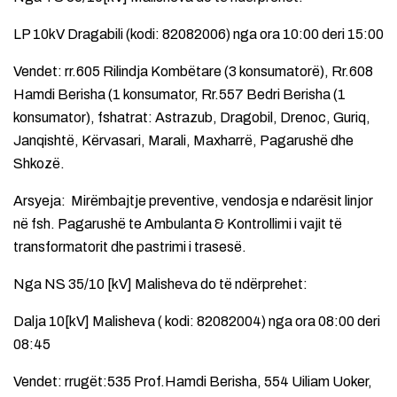
LP 10kV Dragabili (kodi: 82082006) nga ora 10:00 deri 15:00
Vendet: rr.605 Rilindja Kombëtare (3 konsumatorë), Rr.608
Hamdi Berisha (1 konsumator, Rr.557 Bedri Berisha (1
konsumator), fshatrat: Astrazub, Dragobil, Drenoc, Guriq,
Janqishtë, Kërvasari, Marali, Maxharrë, Pagarushë dhe
Shkozë.
Arsyeja: Mirëmbajtje preventive, vendosja e ndarësit linjor
në fsh. Pagarushë te Ambulanta & Kontrollimi i vajit të
transformatorit dhe pastrimi i trasesë.
Nga NS 35/10 [kV] Malisheva do të ndërprehet:
Dalja 10[kV] Malisheva ( kodi: 82082004) nga ora 08:00 deri
08:45
Vendet: rrugët:535 Prof.Hamdi Berisha, 554 Uiliam Uoker,