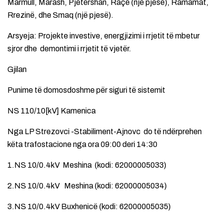
Marmull, Marash, Pjetërshan, Raçë (një pjesë), Ramamat,
Rrezinë, dhe Smaq (një pjesë).
Arsyeja: Projekte investive, energjizimi i rrjetit të mbetur
sjror dhe demontimi i rrjetit të vjetër.
Gjilan
Punime të domosdoshme për siguri të sistemit
NS 110/10[kV] Kamenica
Nga LP Strezovci -Stabiliment-Ajnovc do të ndërprehen
këta trafostacione nga ora 09:00 deri 14:30
1.NS 10/0.4kV Meshina (kodi: 62000005033)
2.NS 10/0.4kV Meshina (kodi: 62000005034)
3.NS 10/0.4kV Buxhenicë (kodi: 62000005035)