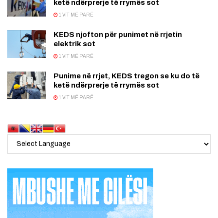
ketë ndërprerje të rrymës sot
1 VIT MË PARË
KEDS njofton për punimet në rrjetin
elektrik sot
1 VIT MË PARË
Punime në rrjet, KEDS tregon se ku do të
ketë ndërprerje të rrymës sot
1 VIT MË PARË