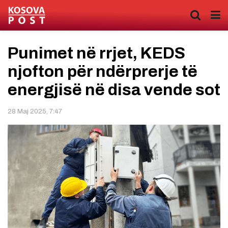
Punimet në rrjet, KEDS
njofton për ndërprerje të
energjisë në disa vende sot
28 Maj 2025, 7:47