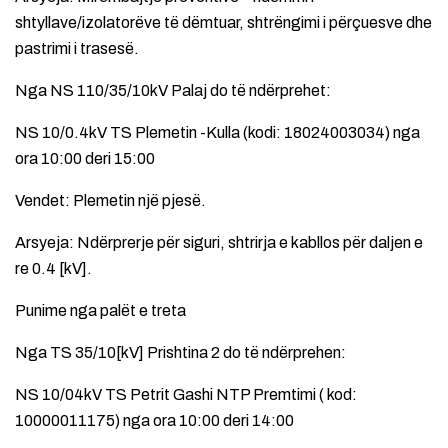
shtyllave/izolatorëve të dëmtuar, shtrëngimi i përçuesve dhe
pastrimi i trasesë.
Nga NS 110/35/10kV Palaj do të ndërprehet:
NS 10/0.4kV TS Plemetin -Kulla (kodi: 18024003034) nga
ora 10:00 deri 15:00
Vendet: Plemetin një pjesë.
Arsyeja: Ndërprerje për siguri, shtrirja e kabllos për daljen e
re 0.4 [kV].
Punime nga palët e treta
Nga TS 35/10[kV] Prishtina 2 do të ndërprehen:
NS 10/04kV TS Petrit Gashi NTP Premtimi ( kod:
10000011175) nga ora 10:00 deri 14:00