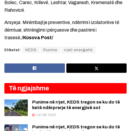
Bolec, Carec, Krilevë, Leshtar, Vaganesh, Kremenatë dhe
Rahovicë.
Arsyeja: Mirëmbajtje preventive, ndërrimi i izolatorëve të
dëmtuar, shtrëngimi i përçuesve dhe pastrimi i
trasesë
./Kosova Post/
Etiketat:
KEDS
Punime
rrjeti energjetik
Të ngjajshme
Punime në rrjet, KEDS tregon se ku do të
ketë ndërprerje të energjisë sot
1 VIT MË PARË
Punime në rrjet, KEDS tregon se ku do të