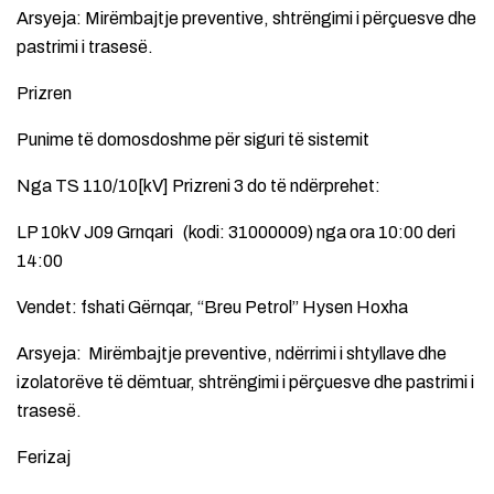
Arsyeja: Mirëmbajtje preventive, shtrëngimi i përçuesve dhe
pastrimi i trasesë.
Prizren
Punime të domosdoshme për siguri të sistemit
Nga TS 110/10[kV] Prizreni 3 do të ndërprehet:
LP 10kV J09 Grnqari (kodi: 31000009) nga ora 10:00 deri
14:00
Vendet: fshati Gërnqar, “Breu Petrol” Hysen Hoxha
Arsyeja: Mirëmbajtje preventive, ndërrimi i shtyllave dhe
izolatorëve të dëmtuar, shtrëngimi i përçuesve dhe pastrimi i
trasesë.
Ferizaj