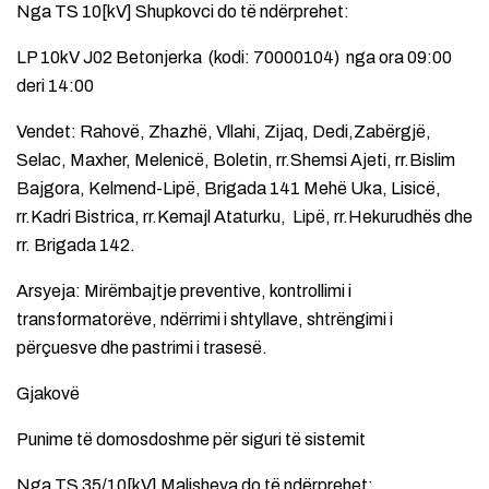
Nga TS 10[kV] Shupkovci do të ndërprehet:
LP 10kV J02 Betonjerka (kodi: 70000104) nga ora 09:00
deri 14:00
Vendet: Rahovë, Zhazhë, Vllahi, Zijaq, Dedi,Zabërgjë,
Selac, Maxher, Melenicë, Boletin, rr.Shemsi Ajeti, rr.Bislim
Bajgora, Kelmend-Lipë, Brigada 141 Mehë Uka, Lisicë,
rr.Kadri Bistrica, rr.Kemajl Ataturku, Lipë, rr.Hekurudhës dhe
rr. Brigada 142.
Arsyeja: Mirëmbajtje preventive, kontrollimi i
transformatorëve, ndërrimi i shtyllave, shtrëngimi i
përçuesve dhe pastrimi i trasesë.
Gjakovë
Punime të domosdoshme për siguri të sistemit
Nga TS 35/10[kV] Malisheva do të ndërprehet: