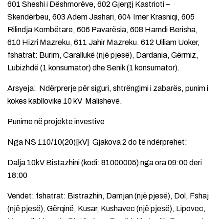
601 Sheshi i Dëshmorëve, 602 Gjergj Kastrioti –
Skendërbeu, 603 Adem Jashari, 604 Imer Krasniqi, 605
Rilindja Kombëtare, 606 Pavarësia, 608 Hamdi Berisha,
610 Hizri Mazreku, 611 Jahir Mazreku. 612 Uiliam Uoker,
fshatrat: Burim, Carallukë (një pjesë), Dardania, Gërmiz,
Lubizhdë (1 konsumator) dhe Senik (1 konsumator).
Arsyeja: Ndërprerje për siguri, shtrëngimi i zabarës, punim i
kokes kabllovike 10 kV Malishevë.
Punime në projekte investive
Nga NS 110/10(20)[kV] Gjakova 2 do të ndërprehet:
Dalja 10kV Bistazhini (kodi: 81000005) nga ora 09:00 deri
18:00
Vendet: fshatrat: Bistrazhin, Damjan (një pjesë), Dol, Fshaj
(një pjesë), Gërqinë, Kusar, Kushavec (një pjesë), Lipovec,