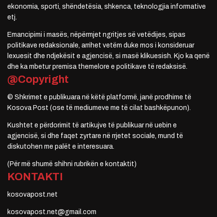
ekonomia, sporti, shëndetësia, shkenca, teknologjia informative
etj.
Emancipimi i masës, nëpërmjet ngritjes së vetëdijes, sipas
politikave redaksionale, arrihet vetëm duke mos i konsideruar
lexuesit dhe ndjekësit e agjencisë, si masë klikuesish. Kjo ka qenë
dhe ka mbetur premisa themelore e politikave të redaksisë.
@Copyright
© Shkrimet e publikuara në këtë platformë, janë prodhime të
Kosova Post (ose të mediumeve me të cilat bashkëpunon).
Kushtet e përdorimit të artikujve të publikuar në uebin e
agjencisë, si dhe faqet zyrtare në rrjetet sociale, mund të
diskutohen me palët e interesuara.
(Për më shumë shihni rubrikën e kontaktit)
KONTAKTI
kosovapost.net
kosovapost.net@gmail.com