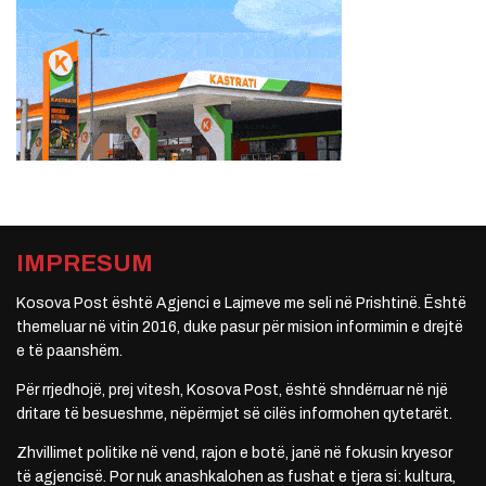
IMPRESUM
Kosova Post është Agjenci e Lajmeve me seli në Prishtinë. Është
themeluar në vitin 2016, duke pasur për mision informimin e drejtë
e të paanshëm.
Për rrjedhojë, prej vitesh, Kosova Post, është shndërruar në një
dritare të besueshme, nëpërmjet së cilës informohen qytetarët.
Zhvillimet politike në vend, rajon e botë, janë në fokusin kryesor
të agjencisë. Por nuk anashkalohen as fushat e tjera si: kultura,