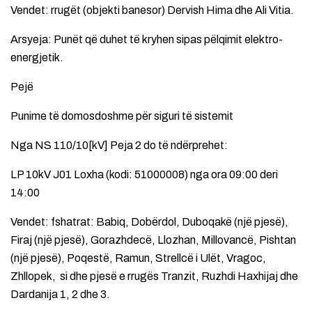
Vendet: rrugët (objekti banesor) Dervish Hima dhe Ali Vitia.
Arsyeja: Punët që duhet të kryhen sipas pëlqimit elektro-
energjetik.
Pejë
Punime të domosdoshme për siguri të sistemit
Nga NS 110/10[kV] Peja 2 do të ndërprehet:
LP 10kV J01 Loxha (kodi: 51000008) nga ora 09:00 deri
14:00
Vendet: fshatrat: Babiq, Dobërdol, Duboqakë (një pjesë),
Firaj (një pjesë), Gorazhdecë, Llozhan, Millovancë, Pishtan
(një pjesë), Poqestë, Ramun, Strellcë i Ulët, Vragoc,
Zhllopek, si dhe pjesë e rrugës Tranzit, Ruzhdi Haxhijaj dhe
Dardanija 1, 2 dhe 3.