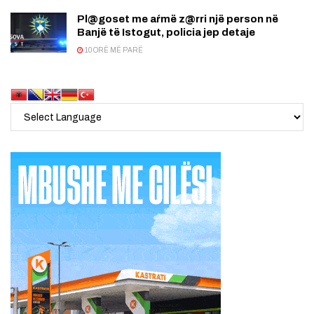
Pl@goset me aŕmë z@rri një person në
Banjë të Istogut, policia jep detaje
10 ORË MË PARË