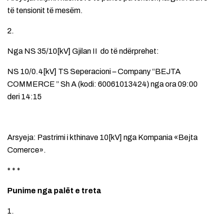
të tensionit të mesëm.
2.
Nga NS 35/10[kV] Gjilan II do të ndërprehet:
NS 10/0.4[kV] TS Seperacioni – Company “BEJTA
COMMERCE ” Sh A (kodi: 60061013424) nga ora 09:00
deri 14:15
Arsyeja: Pastrimi i kthinave 10[kV] nga Kompania «Bejta
Comerce».
* * *
Punime nga palët e treta
1.