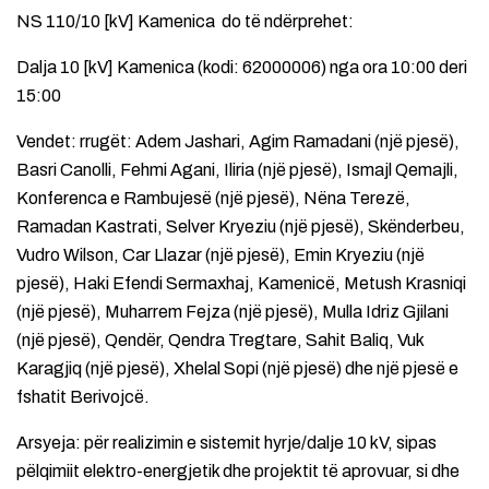
NS 110/10 [kV] Kamenica do të ndërprehet:
Dalja 10 [kV] Kamenica (kodi: 62000006) nga ora 10:00 deri
15:00
Vendet: rrugët: Adem Jashari, Agim Ramadani (një pjesë),
Basri Canolli, Fehmi Agani, Iliria (një pjesë), Ismajl Qemajli,
Konferenca e Rambujesë (një pjesë), Nëna Terezë,
Ramadan Kastrati, Selver Kryeziu (një pjesë), Skënderbeu,
Vudro Wilson, Car Llazar (një pjesë), Emin Kryeziu (një
pjesë), Haki Efendi Sermaxhaj, Kamenicë, Metush Krasniqi
(një pjesë), Muharrem Fejza (një pjesë), Mulla Idriz Gjilani
(një pjesë), Qendër, Qendra Tregtare, Sahit Baliq, Vuk
Karagjiq (një pjesë), Xhelal Sopi (një pjesë) dhe një pjesë e
fshatit Berivojcë.
Arsyeja: për realizimin e sistemit hyrje/dalje 10 kV, sipas
pëlqimiit elektro-energjetik dhe projektit të aprovuar, si dhe