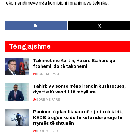
rekomandimeve nga komisioni i pranimeve teknike.
Të ngjajshme
Takimet me Kurtin, Haziri: Sa herë që
ftohemi, do të takohemi
8 ORË MË PARË
Tahiri: VV sonte rrënoi rendin kushtetues,
dyert e Kuvendit të mbyllura
9 ORË MË PARË
Punime të planifikuara në rrjetin elektrik,
KEDS tregon ku do të ketë ndërprerje të
rrymës të shtunën
9 ORË MË PARË