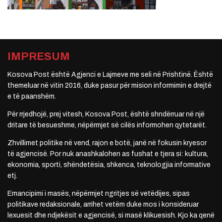
IMPRESUM
Kosova Post është Agjenci e Lajmeve me seli në Prishtinë. Është
themeluar në vitin 2016, duke pasur për mision informimin e drejtë
e të paanshëm.
Për rrjedhojë, prej vitesh, Kosova Post, është shndërruar në një
dritare të besueshme, nëpërmjet së cilës informohen qytetarët.
Zhvillimet politike në vend, rajon e botë, janë në fokusin kryesor
të agjencisë. Por nuk anashkalohen as fushat e tjera si: kultura,
ekonomia, sporti, shëndetësia, shkenca, teknologjia informative
etj.
Emancipimi i masës, nëpërmjet ngritjes së vetëdijes, sipas
politikave redaksionale, arrihet vetëm duke mos i konsideruar
lexuesit dhe ndjekësit e agjencisë, si masë klikuesish. Kjo ka qenë