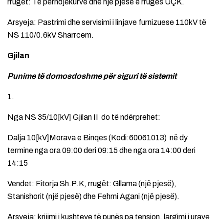
rrugët: Të përndjekurve dhe një pjesë e rrugës UÇK.
Arsyeja: Pastrimi dhe servisimi i linjave furnizuese 110kV të
NS 110/0.6kV Sharrcem.
Gjilan
Punime të domosdoshme për siguri të sistemit
1.
Nga NS 35/10[kV] Gjilan II do të ndërprehet:
Dalja 10[kV]Morava e Binqes (Kodi:60061013) në dy
termine nga ora 09:00 deri 09:15 dhe nga ora 14:00 deri
14:15
Vendet: Fitorja Sh.P.K, rrugët: Gllama (një pjesë),
Stanishorit (një pjesë) dhe Fehmi Agani (një pjesë).
Arsyeja: krijimi i kushteve të punës pa tension, largimi i urave