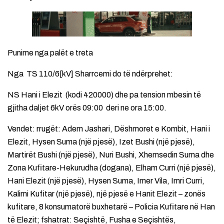
Punime nga palët e treta
Nga TS 110/6[kV] Sharrcemi do të ndërprehet:
NS Hani i Elezit (kodi 420000) dhe pa tension mbesin të
gjitha daljet 6kV orës 09:00 deri ne ora 15:00.
Vendet: rrugët: Adem Jashari, Dëshmoret e Kombit, Hani i
Elezit, Hysen Suma (një pjesë), Izet Bushi (një pjesë),
Martirët Bushi (një pjesë), Nuri Bushi, Xhemsedin Suma dhe
Zona Kufitare-Hekurudha (dogana), Elham Curri (një pjesë),
Hani Elezit (një pjesë), Hysen Suma, Imer Vila, Imri Curri,
Kalimi Kufitar (një pjesë), një pjesë e Hanit Elezit – zonës
kufitare, 8 konsumatorë buxhetarë – Policia Kufitare në Han
të Elezit; fshatrat: Seçishtë, Fusha e Seçishtës,