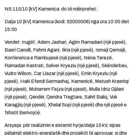
NS 110/10 [kV] Kamenica do të ndërprehet:
Dalja 10 [kV] Kamenica (kodi: 62000006) nga ora 10:00 deri
15:00
Vendet: rrugët: Adem Jashari, Agim Ramadani (një pjesë),
Basri Canolli, Fehmi Agani, Iliria (një pjesë), Ismajl Qemajli,
Konferenca e Rambujesë (një pjesë), Nëna Terezë,
Ramadan Kastrati, Selver Kryeziu (një pjesë), Skënderbeu,
Vudro Wilson, Car Llazar (një pjesë), Emin Kryeziu (një
pjesë), Haki Efendi Sermaxhaj, Kamenicë, Metush Krasniqi
(një pjesë), Muharrem Fejza (një pjesë), Mulla Idriz Gjilani
(një pjesë), Qendër, Qendra Tregtare, Sahit Baliq, Vuk
Karagjiq (një pjesë), Xhelal Sopi (një pjesë) dhe një pjesë e
fshatit Berivojcë.
Arsyeja: për realizimin e sistemit hyrje/dalje 10 kV, sipas
pëlqimiit elektro-energjetik dhe projektit të aprovuar, si dhe