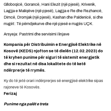
Glloboqicë, Gorancë, Hani Elezit (një pjesë), Krivenik,
Lagjja e Maliqëve (një pjesë), Lagjja e Re dhe Rezhancë,
Dimcë, Dromjak (një pjesë), Kashan dhe Paldenicë, si dhe
rrugët: Të përndjekurve dhe një pjesë e rrugës UÇK.
Arsyeja: Pastrimi dhe servisimi i linjave
Kompania për Distribuimin e Energjisë Elektrike në
Kosovë (KEDS) njofton se të dielën (12.02.2023) do
të kryhen punime për siguri të sistemit energjetik
dhe si rezultat në disa lokalitete do të ketë
ndërprerje të rrymës.
Ky do të jetë orari i ndërprerjes së energjisë elektrike sipas
rajoneve të Kosovës.
Ferizaj
Punime nga palët e treta