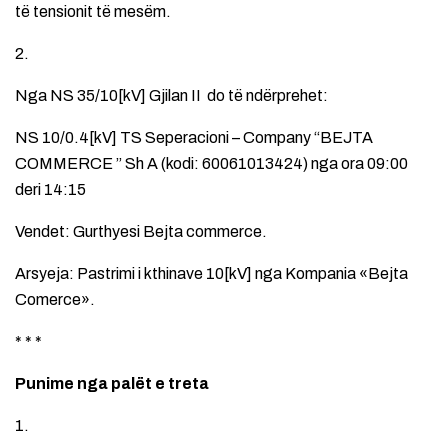
të tensionit të mesëm.
2.
Nga NS 35/10[kV] Gjilan II do të ndërprehet:
NS 10/0.4[kV] TS Seperacioni – Company “BEJTA
COMMERCE ” Sh A (kodi: 60061013424) nga ora 09:00
deri 14:15
Vendet: Gurthyesi Bejta commerce.
Arsyeja: Pastrimi i kthinave 10[kV] nga Kompania «Bejta
Comerce».
* * *
Punime nga palët e treta
1.