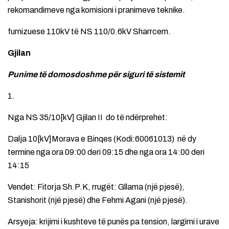
rekomandimeve nga komisioni i pranimeve teknike.
furnizuese 110kV të NS 110/0.6kV Sharrcem.
Gjilan
Punime të domosdoshme për siguri të sistemit
1.
Nga NS 35/10[kV] Gjilan II do të ndërprehet:
Dalja 10[kV]Morava e Binqes (Kodi:60061013) në dy
termine nga ora 09:00 deri 09:15 dhe nga ora 14:00 deri
14:15
Vendet: Fitorja Sh.P.K, rrugët: Gllama (një pjesë),
Stanishorit (një pjesë) dhe Fehmi Agani (një pjesë).
Arsyeja: krijimi i kushteve të punës pa tension, largimi i urave