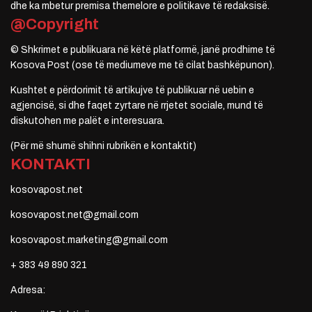
dhe ka mbetur premisa themelore e politikave të redaksisë.
@Copyright
© Shkrimet e publikuara në këtë platformë, janë prodhime të
Kosova Post (ose të mediumeve me të cilat bashkëpunon).
Kushtet e përdorimit të artikujve të publikuar në uebin e
agjencisë, si dhe faqet zyrtare në rrjetet sociale, mund të
diskutohen me palët e interesuara.
(Për më shumë shihni rubrikën e kontaktit)
KONTAKTI
kosovapost.net
kosovapost.net@gmail.com
kosovapost.marketing@gmail.com
+ 383 49 890 321
Adresa: