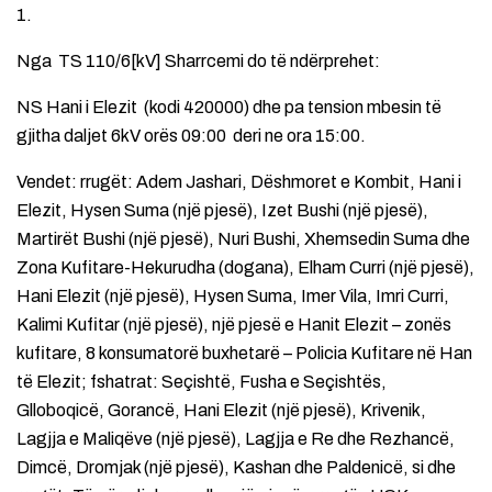
1.
Nga TS 110/6[kV] Sharrcemi do të ndërprehet:
NS Hani i Elezit (kodi 420000) dhe pa tension mbesin të
gjitha daljet 6kV orës 09:00 deri ne ora 15:00.
Vendet: rrugët: Adem Jashari, Dëshmoret e Kombit, Hani i
Elezit, Hysen Suma (një pjesë), Izet Bushi (një pjesë),
Martirët Bushi (një pjesë), Nuri Bushi, Xhemsedin Suma dhe
Zona Kufitare-Hekurudha (dogana), Elham Curri (një pjesë),
Hani Elezit (një pjesë), Hysen Suma, Imer Vila, Imri Curri,
Kalimi Kufitar (një pjesë), një pjesë e Hanit Elezit – zonës
kufitare, 8 konsumatorë buxhetarë – Policia Kufitare në Han
të Elezit; fshatrat: Seçishtë, Fusha e Seçishtës,
Glloboqicë, Gorancë, Hani Elezit (një pjesë), Krivenik,
Lagjja e Maliqëve (një pjesë), Lagjja e Re dhe Rezhancë,
Dimcë, Dromjak (një pjesë), Kashan dhe Paldenicë, si dhe