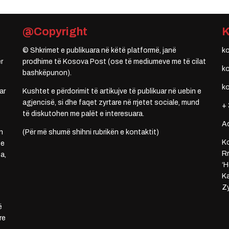
@Copyright
© Shkrimet e publikuara në këtë platformë, janë
k
r
prodhime të Kosova Post (ose të mediumeve me të cilat
k
bashkëpunon).
k
ar
Kushtet e përdorimit të artikujve të publikuar në uebin e
agjencisë, si dhe faqet zyrtare në rrjetet sociale, mund
+ 
të diskutohen me palët e interesuara.
A
n
(Për më shumë shihni rubrikën e kontaktit)
Ko
 e
Rr
a,
‘H
Ka
Zy
ë
re