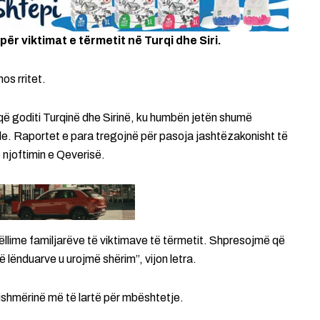
r viktimat e tërmetit në Turqi dhe Siri.
os rritet.
ë goditi Turqinë dhe Sirinë, ku humbën jetën shumë
. Raportet e para tregojnë për pasoja jashtëzakonisht të
 njoftimin e Qeverisë.
llime familjarëve të viktimave të tërmetit. Shpresojmë që
të lënduarve u urojmë shërim”, vijon letra.
tishmërinë më të lartë për mbështetje.