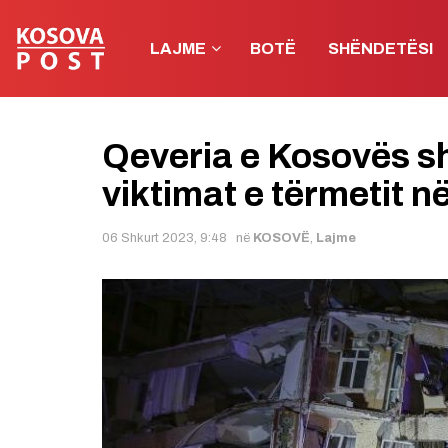
LAJME
BOTË
SHËNDETËSI
Qeveria e Kosovës s
viktimat e tërmetit në
06 Shkurt 2023, 9:48
në
KOSOVË
,
Lajme