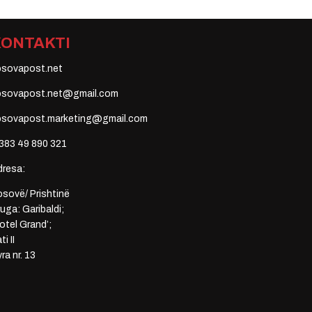
KONTAKTI
osovapost.net
osovapost.net@gmail.com
osovapost.marketing@gmail.com
383 49 890 321
dresa:
sovë/ Prishtinë
uga: Garibaldi;
otel Grand’;
ti II
ra nr. 13