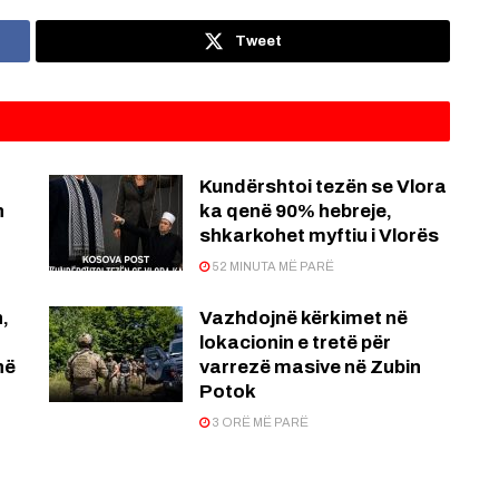
Tweet
Kundërshtoi tezën se Vlora
n
ka qenë 90% hebreje,
shkarkohet myftiu i Vlorës
52 MINUTA MË PARË
,
Vazhdojnë kërkimet në
lokacionin e tretë për
në
varrezë masive në Zubin
Potok
3 ORË MË PARË