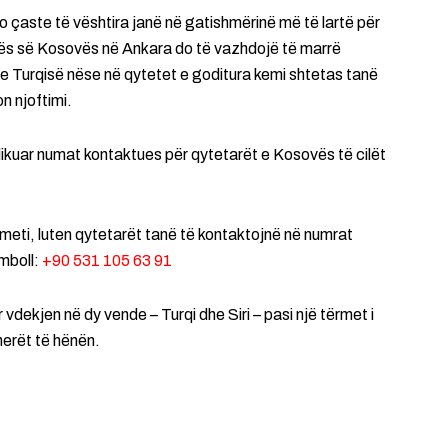
 çaste të vështira janë në gatishmërinë më të lartë për
ës së Kosovës në Ankara do të vazhdojë të marrë
e Turqisë nëse në qytetet e goditura kemi shtetas tanë
n njoftimi.
uar numat kontaktues për qytetarët e Kosovës të cilët
eti, luten qytetarët tanë të kontaktojnë në numrat
mboll:
+90 531 105 63 91
dekjen në dy vende – Turqi dhe Siri – pasi një tërmet i
herët të hënën.