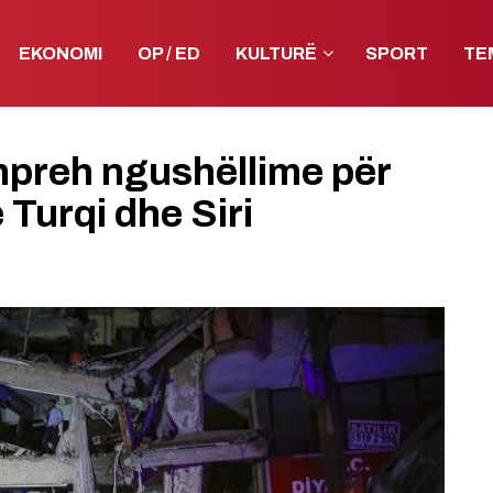
EKONOMI
OP / ED
KULTURË
SPORT
TE
hpreh ngushëllime për
 Turqi dhe Siri