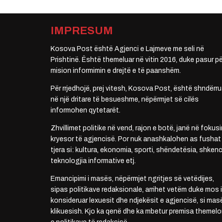
IMPRESUM
Kosova Post është Agjenci e Lajmeve me seli në
Prishtinë. Është themeluar në vitin 2016, duke pasur pë
mision informimin e drejtë e të paanshëm.
Për rrjedhojë, prej vitesh, Kosova Post, është shndërru
në një dritare të besueshme, nëpërmjet së cilës
informohen qytetarët.
Zhvillimet politike në vend, rajon e botë, janë në fokusi
kryesor të agjencisë. Por nuk anashkalohen as fushat
tjera si: kultura, ekonomia, sporti, shëndetësia, shkenc
teknologjia informative etj.
Emancipimi i masës, nëpërmjet ngritjes së vetëdijes,
sipas politikave redaksionale, arrihet vetëm duke mos i
konsideruar lexuesit dhe ndjekësit e agjencisë, si mas
klikuesish. Kjo ka qenë dhe ka mbetur premisa themelo