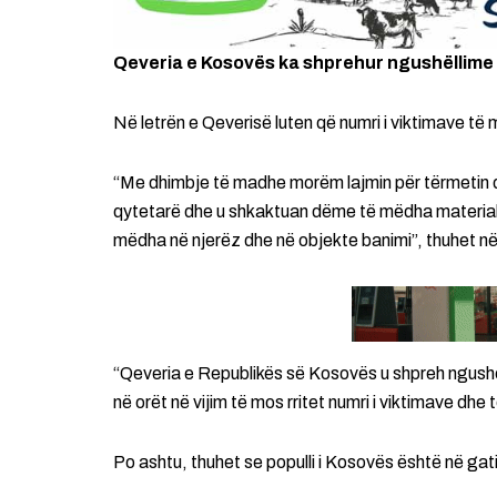
Qeveria e Kosovës ka shprehur ngushëllime pë
Në letrën e Qeverisë luten që numri i viktimave të m
“Me dhimbje të madhe morëm lajmin për tërmetin q
qytetarë dhe u shkaktuan dëme të mëdha materiale
mëdha në njerëz dhe në objekte banimi”, thuhet në
“Qeveria e Republikës së Kosovës u shpreh ngushë
në orët në vijim të mos rritet numri i viktimave dhe 
Po ashtu, thuhet se populli i Kosovës është në ga