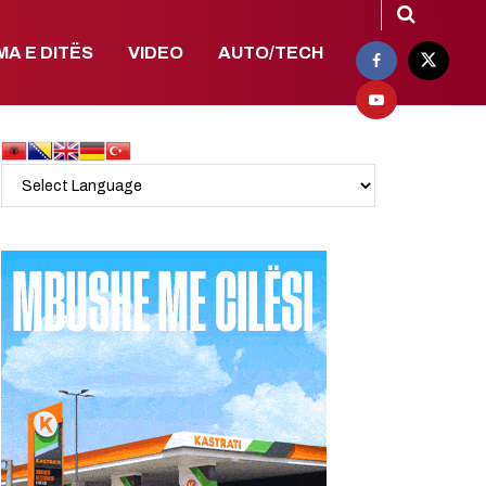
MA E DITËS
VIDEO
AUTO/TECH