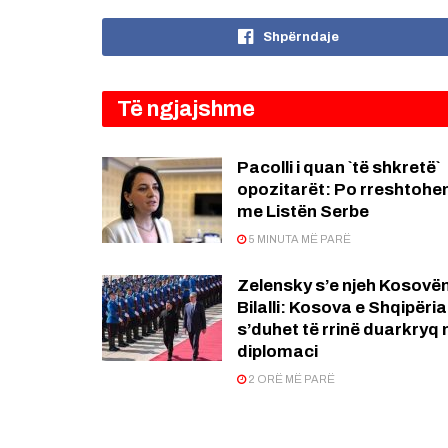
Shpërndaje
Të ngjajshme
Pacolli i quan `të shkretë`
opozitarët: Po rreshtohe
me Listën Serbe
5 MINUTA MË PARË
Zelensky s’e njeh Kosovën
Bilalli: Kosova e Shqipëria
s’duhet të rrinë duarkryq 
diplomaci
2 ORË MË PARË