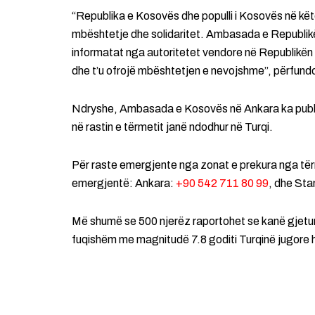
“Republika e Kosovës dhe populli i Kosovës në këto
mbështetje dhe solidaritet. Ambasada e Republik
informatat nga autoritetet vendore në Republikën 
dhe t’u ofrojë mbështetjen e nevojshme”, përfundo
Ndryshe, Ambasada e Kosovës në Ankara ka publik
në rastin e tërmetit janë ndodhur në Turqi.
Për raste emergjente nga zonat e prekura nga tërm
emergjentë: Ankara:
+90 542 711 80 99
, dhe Sta
Më shumë se 500 njerëz raportohet se kanë gjetur v
fuqishëm me magnitudë 7.8 goditi Turqinë jugore 