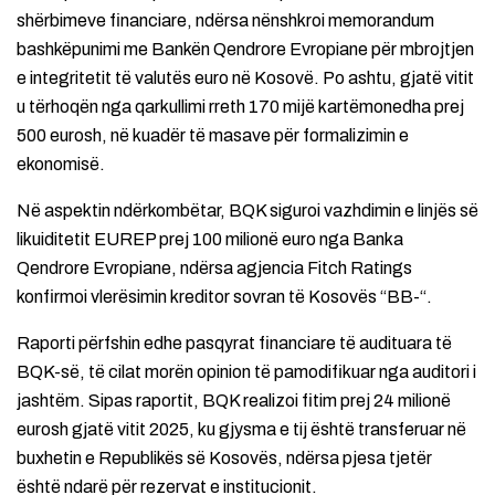
shërbimeve financiare, ndërsa nënshkroi memorandum
bashkëpunimi me Bankën Qendrore Evropiane për mbrojtjen
e integritetit të valutës euro në Kosovë. Po ashtu, gjatë vitit
u tërhoqën nga qarkullimi rreth 170 mijë kartëmonedha prej
500 eurosh, në kuadër të masave për formalizimin e
ekonomisë.
Në aspektin ndërkombëtar, BQK siguroi vazhdimin e linjës së
likuiditetit EUREP prej 100 milionë euro nga Banka
Qendrore Evropiane, ndërsa agjencia Fitch Ratings
konfirmoi vlerësimin kreditor sovran të Kosovës “BB-“.
Raporti përfshin edhe pasqyrat financiare të audituara të
BQK-së, të cilat morën opinion të pamodifikuar nga auditori i
jashtëm. Sipas raportit, BQK realizoi fitim prej 24 milionë
eurosh gjatë vitit 2025, ku gjysma e tij është transferuar në
buxhetin e Republikës së Kosovës, ndërsa pjesa tjetër
është ndarë për rezervat e institucionit.