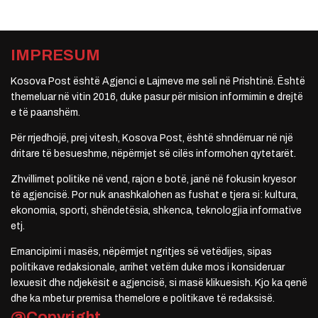
IMPRESUM
Kosova Post është Agjenci e Lajmeve me seli në Prishtinë. Është
themeluar në vitin 2016, duke pasur për mision informimin e drejtë
e të paanshëm.
Për rrjedhojë, prej vitesh, Kosova Post, është shndërruar në një
dritare të besueshme, nëpërmjet së cilës informohen qytetarët.
Zhvillimet politike në vend, rajon e botë, janë në fokusin kryesor
të agjencisë. Por nuk anashkalohen as fushat e tjera si: kultura,
ekonomia, sporti, shëndetësia, shkenca, teknologjia informative
etj.
Emancipimi i masës, nëpërmjet ngritjes së vetëdijes, sipas
politikave redaksionale, arrihet vetëm duke mos i konsideruar
lexuesit dhe ndjekësit e agjencisë, si masë klikuesish. Kjo ka qenë
dhe ka mbetur premisa themelore e politikave të redaksisë.
@Copyright