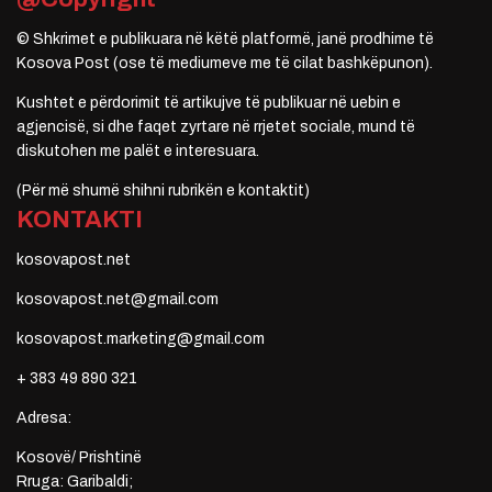
© Shkrimet e publikuara në këtë platformë, janë prodhime të
Kosova Post (ose të mediumeve me të cilat bashkëpunon).
Kushtet e përdorimit të artikujve të publikuar në uebin e
agjencisë, si dhe faqet zyrtare në rrjetet sociale, mund të
diskutohen me palët e interesuara.
(Për më shumë shihni rubrikën e kontaktit)
KONTAKTI
kosovapost.net
kosovapost.net@gmail.com
kosovapost.marketing@gmail.com
+ 383 49 890 321
Adresa:
Kosovë/ Prishtinë
Rruga: Garibaldi;