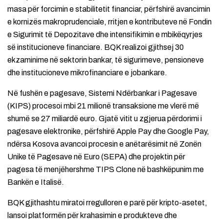
masa për forcimin e stabilitetit financiar, përfshirë avancimin
e kornizës makroprudenciale, rritjen e kontributeve në Fondin
e Sigurimit të Depozitave dhe intensifikimin e mbikëqyrjes
së institucioneve financiare. BQK realizoi gjithsej 30
ekzaminime në sektorin bankar, të sigurimeve, pensioneve
dhe institucioneve mikrofinanciare e jobankare.
Në fushën e pagesave, Sistemi Ndërbankar i Pagesave
(KIPS) procesoi mbi 21 milionë transaksione me vlerë më
shumë se 27 miliardë euro. Gjatë vitit u zgjerua përdorimi i
pagesave elektronike, përfshirë Apple Pay dhe Google Pay,
ndërsa Kosova avancoi procesin e anëtarësimit në Zonën
Unike të Pagesave në Euro (SEPA) dhe projektin për
pagesa të menjëhershme TIPS Clone në bashkëpunim me
Bankën e Italisë.
BQK gjithashtu miratoi rregulloren e parë për kripto-asetet,
lansoi platformën për krahasimin e produkteve dhe