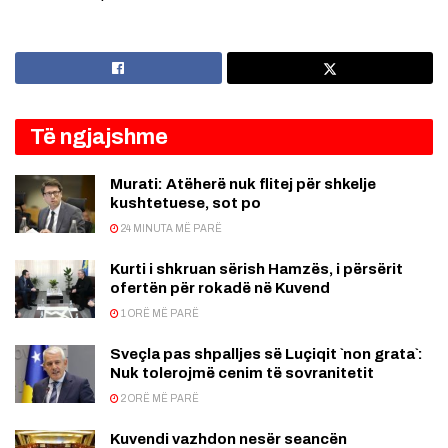
Të ngjajshme
Murati: Atëherë nuk flitej për shkelje
kushtetuese, sot po
24 MINUTA MË PARË
Kurti i shkruan sërish Hamzës, i përsërit
ofertën për rokadë në Kuvend
1 ORË MË PARË
Sveçla pas shpalljes së Luçiqit `non grata`:
Nuk tolerojmë cenim të sovranitetit
2 ORË MË PARË
Kuvendi vazhdon nesër seancën