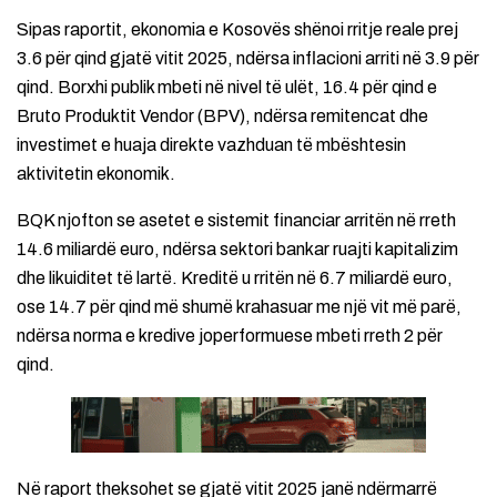
Sipas raportit, ekonomia e Kosovës shënoi rritje reale prej
3.6 për qind gjatë vitit 2025, ndërsa inflacioni arriti në 3.9 për
qind. Borxhi publik mbeti në nivel të ulët, 16.4 për qind e
Bruto Produktit Vendor (BPV), ndërsa remitencat dhe
investimet e huaja direkte vazhduan të mbështesin
aktivitetin ekonomik.
BQK njofton se asetet e sistemit financiar arritën në rreth
14.6 miliardë euro, ndërsa sektori bankar ruajti kapitalizim
dhe likuiditet të lartë. Kreditë u rritën në 6.7 miliardë euro,
ose 14.7 për qind më shumë krahasuar me një vit më parë,
ndërsa norma e kredive joperformuese mbeti rreth 2 për
qind.
Në raport theksohet se gjatë vitit 2025 janë ndërmarrë