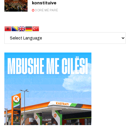
konstituive
3 ORË MË PARË