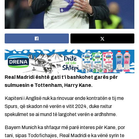
Real Madridi është gati t’i bashkohet garës për
sulmuesin e Tottenham, Harry Kane.
Kapiteni i Anglisë nuk ka rinovuar ende kontratën e tij me
Spurs, që skadon në verën e vitit 2024, duke nxitur
spekulimet se ai mund të largohet verën e ardhshme.
Bayern Munich ka shfaqur më parë interes për Kane, por
tani, sipas Todofichajes, Real Madridi e ka vënë syrin te