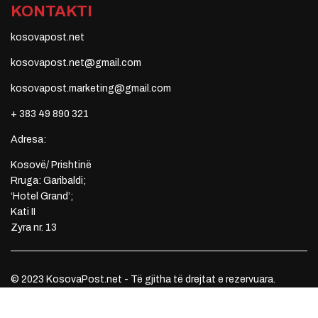
KONTAKTI
kosovapost.net
kosovapost.net@gmail.com
kosovapost.marketing@gmail.com
+ 383 49 890 321
Adresa:
Kosovë/ Prishtinë
Rruga: Garibaldi;
‘Hotel Grand’;
Kati II
Zyra nr. 13
© 2023 KosovaPost.net - Të gjitha të drejtat e rezervuara.