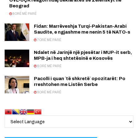
OVL-UÇK reagon ndaj deklaratës së Zelenskyt në
Beograd
6 ORË MË PARË
Fidan: Marrëveshja Turqi-Pakistan-Arabi
Saudite, e ngjashme me nenin 5 të NATO-s
7 ORË MË PARË
Ndalet në Jarinjë një pjesëtar i MUP-it serb,
MPB-ja i heq shtetësinë e Kosovës
8 ORË MË PARË
Pacolli i quan `të shkretë` opozitarët: Po
rreshtohen me Listën Serbe
9 ORË MË PARË