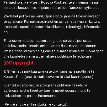
Për rrjedhojë, prej vitesh, Kosova Post, është shndërruar në një
dritare të besueshme, nëpërmjet së cilës informohen qytetarët.
Zhvillimet politike në vend, rajon e botë, janë në fokusin kryesor
të agjencisë. Por nuk anashkalohen as fushat e tjera si: kultura,
ekonomia, sporti, shëndetësia, shkenca, teknologjia informative
etj.
Emancipimi i masës, nëpërmjet ngritjes së vetëdijes, sipas
politikave redaksionale, arrihet vetëm duke mos i konsideruar
lexuesit dhe ndjekësit e agjencisë, si masë klikuesish. Kjo ka qenë
dhe ka mbetur premisa themelore e politikave të redaksisë.
@Copyright
© Shkrimet e publikuara në këtë platformë, janë prodhime të
Kosova Post (ose të mediumeve me të cilat bashkëpunon).
Kushtet e përdorimit të artikujve të publikuar në uebin e
agjencisë, si dhe faqet zyrtare në rrjetet sociale, mund të
diskutohen me palët e interesuara.
(Për më shumë shihni rubrikën e kontaktit)