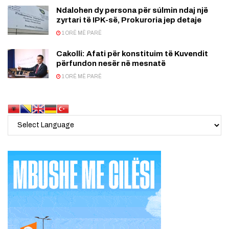
Ndalohen dy persona për súlmin ndaj një
zyrtari të IPK-së, Prokuroria jep detaje
1 ORË MË PARË
Cakolli: Afati për konstituim të Kuvendit
përfundon nesër në mesnatë
1 ORË MË PARË