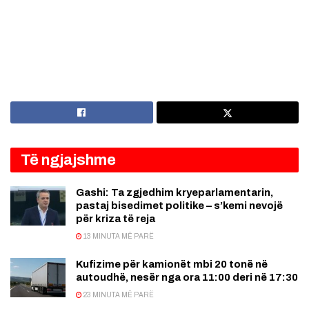
Të ngjajshme
Gashi: Ta zgjedhim kryeparlamentarin,
pastaj bisedimet politike – s’kemi nevojë
për kriza të reja
13 MINUTA MË PARË
Kufizime për kamionët mbi 20 tonë në
autoudhë, nesër nga ora 11:00 deri në 17:30
23 MINUTA MË PARË