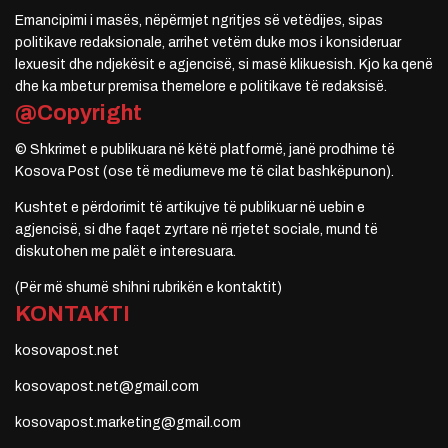
Emancipimi i masës, nëpërmjet ngritjes së vetëdijes, sipas
politikave redaksionale, arrihet vetëm duke mos i konsideruar
lexuesit dhe ndjekësit e agjencisë, si masë klikuesish. Kjo ka qenë
dhe ka mbetur premisa themelore e politikave të redaksisë.
@Copyright
© Shkrimet e publikuara në këtë platformë, janë prodhime të
Kosova Post (ose të mediumeve me të cilat bashkëpunon).
Kushtet e përdorimit të artikujve të publikuar në uebin e
agjencisë, si dhe faqet zyrtare në rrjetet sociale, mund të
diskutohen me palët e interesuara.
(Për më shumë shihni rubrikën e kontaktit)
KONTAKTI
kosovapost.net
kosovapost.net@gmail.com
kosovapost.marketing@gmail.com