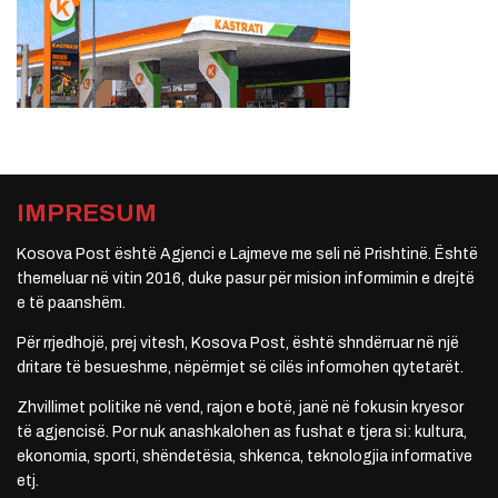
IMPRESUM
Kosova Post është Agjenci e Lajmeve me seli në Prishtinë. Është
themeluar në vitin 2016, duke pasur për mision informimin e drejtë
e të paanshëm.
Për rrjedhojë, prej vitesh, Kosova Post, është shndërruar në një
dritare të besueshme, nëpërmjet së cilës informohen qytetarët.
Zhvillimet politike në vend, rajon e botë, janë në fokusin kryesor
të agjencisë. Por nuk anashkalohen as fushat e tjera si: kultura,
ekonomia, sporti, shëndetësia, shkenca, teknologjia informative
etj.