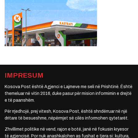
IMPRESUM
Kosova Post është Agjenci e Lajmeve me seli në Prishtinë. Është
themeluar në vitin 2016, duke pasur për mision informimin e drejtë
e të paanshëm.
Për rrjedhojë, prej vitesh, Kosova Post, është shndërruar në një
dritare të besueshme, nëpërmjet së cilës informohen qytetarët.
Zhvillimet politike në vend, rajon e botë, janë në fokusin kryesor
të agjencisë. Por nuk anashkalohen as fushat e tjera si: kultura,