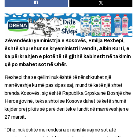
Zëvendëskryeministrja e Kosovës, Emilja Rexhepi,
është shprehur se kryeministri i vendit, Albin Kurti, e
ka përkrahjen e plotë të të gjithë kabinetit në takimin
që po mbahet sot në Ohër.
Rexhepi tha se qëllimi nuk është të nënshkruhet një
marrëveshje ku më pas sipas saj, mund të ketë një shtet
brenda Kosovës, siç është Republika Srpska në Bosnjë dhe
Hercegovinë, teksa shtoi se Kosova duhet të ketë shumë
kujder prej pikës së parë deri tek e fundit në marrëveshjen e
27 marsit.
“Dhe, nuk është me rëndësi a e nënshkruajmë sot atë