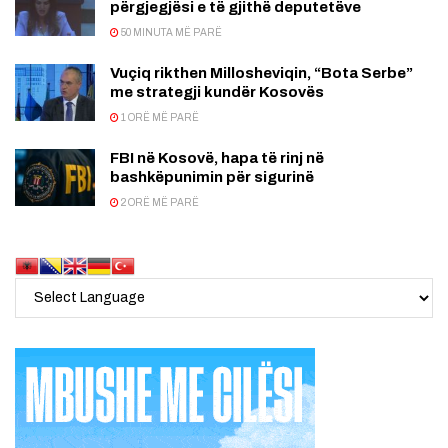
përgjegjësi e të gjithë deputetëve
50 MINUTA MË PARË
Vuçiq rikthen Millosheviqin, “Bota Serbe”
me strategji kundër Kosovës
1 ORË MË PARË
FBI në Kosovë, hapa të rinj në
bashkëpunimin për sigurinë
2 ORË MË PARË