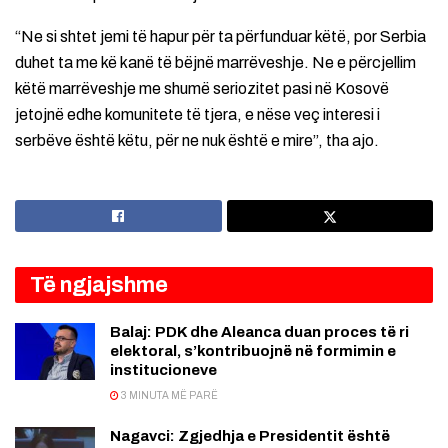
“Ne si shtet jemi të hapur për ta përfunduar këtë, por Serbia
duhet ta me kë kanë të bëjnë marrëveshje. Ne e përcjellim
këtë marrëveshje me shumë seriozitet pasi në Kosovë
jetojnë edhe komunitete të tjera, e nëse veç interesi i
serbëve është këtu, për ne nuk është e mire”, tha ajo.
Të ngjajshme
Balaj: PDK dhe Aleanca duan proces të ri
elektoral, s’kontribuojnë në formimin e
institucioneve
3 MINUTA MË PARË
Nagavci: Zgjedhja e Presidentit është