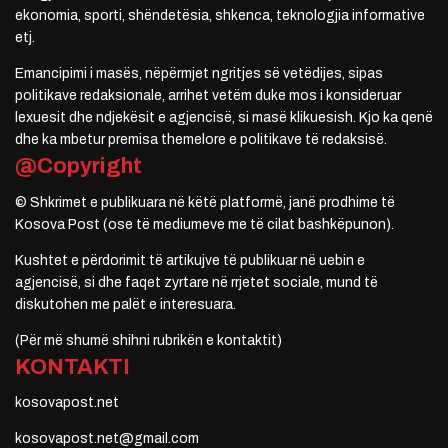
ekonomia, sporti, shëndetësia, shkenca, teknologjia informative
etj.
Emancipimi i masës, nëpërmjet ngritjes së vetëdijes, sipas
politikave redaksionale, arrihet vetëm duke mos i konsideruar
lexuesit dhe ndjekësit e agjencisë, si masë klikuesish. Kjo ka qenë
dhe ka mbetur premisa themelore e politikave të redaksisë.
@Copyright
© Shkrimet e publikuara në këtë platformë, janë prodhime të
Kosova Post (ose të mediumeve me të cilat bashkëpunon).
Kushtet e përdorimit të artikujve të publikuar në uebin e
agjencisë, si dhe faqet zyrtare në rrjetet sociale, mund të
diskutohen me palët e interesuara.
(Për më shumë shihni rubrikën e kontaktit)
KONTAKTI
kosovapost.net
kosovapost.net@gmail.com