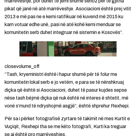
marrëveshje, por duhet të jemi shumë serioz për të gjitha
pikat që janë në atë marrëveshje. Asociacioni është prej vitit
2013 e më pas ne e kemi ratifikuar në kuvend më 2015 ku
kam votuar edhe unë, pasi në atë kohë kemi menduar se
komunitetin serb duhet integruar në sistemin e Kosovës”.
closevolume_off
“Tash, kryeministri është i hapur shumë për të folur me
komunitetin lokal serb e jo vetëm, e para se të nënshkruaj
diçka që është si Asociacioni, duhet të pasur kujdes sepse
nëse tash bëjmë diçka që nuk është në interes ë shtetit, më
vonë s’mund të ndryshojmë asgjë”, është shprehur Rexhepi.
Për sa i përket fotografisë zyrtare të takimit në mes Kurtit e
Vuçiqit, Rexhepi tha se me këto fotografi, Kurti ka treguar
se ai është pro marrëveshjes.