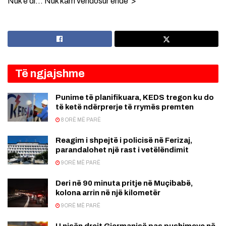
Nuk e di… Nuk kam vendosur ende”>
Të ngjajshme
Punime të planifikuara, KEDS tregon ku do
të ketë ndërprerje të rrymës premten
8 ORË MË PARË
Reagim i shpejtë i policisë në Ferizaj,
parandalohet një rast i vetëlëndimit
9 ORË MË PARË
Deri në 90 minuta pritje në Muçibabë,
kolona arrin në një kilometër
9 ORË MË PARË
U nisën drejt Gjermanisë pas pushimeve në