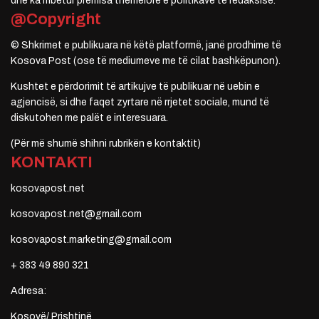
dhe ka mbetur premisa themelore e politikave të redaksisë.
@Copyright
© Shkrimet e publikuara në këtë platformë, janë prodhime të
Kosova Post (ose të mediumeve me të cilat bashkëpunon).
Kushtet e përdorimit të artikujve të publikuar në uebin e
agjencisë, si dhe faqet zyrtare në rrjetet sociale, mund të
diskutohen me palët e interesuara.
(Për më shumë shihni rubrikën e kontaktit)
KONTAKTI
kosovapost.net
kosovapost.net@gmail.com
kosovapost.marketing@gmail.com
+ 383 49 890 321
Adresa:
Kosovë/ Prishtinë