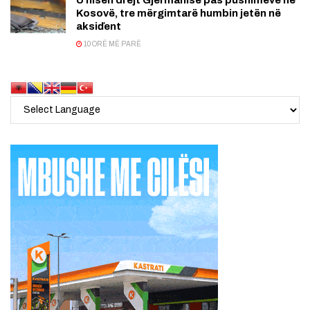
Kosovë, tre mërgimtarë humbin jetën në
aksiďent
10 ORË MË PARË