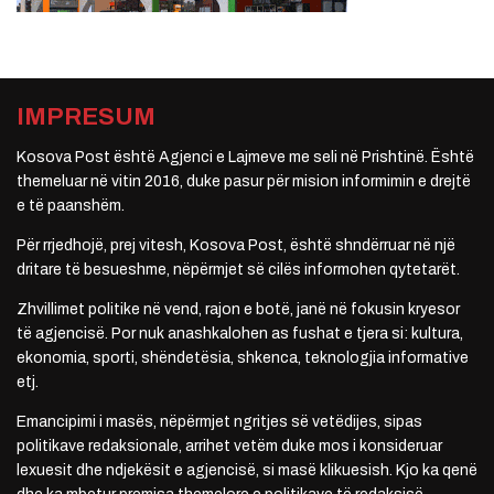
IMPRESUM
Kosova Post është Agjenci e Lajmeve me seli në Prishtinë. Është
themeluar në vitin 2016, duke pasur për mision informimin e drejtë
e të paanshëm.
Për rrjedhojë, prej vitesh, Kosova Post, është shndërruar në një
dritare të besueshme, nëpërmjet së cilës informohen qytetarët.
Zhvillimet politike në vend, rajon e botë, janë në fokusin kryesor
të agjencisë. Por nuk anashkalohen as fushat e tjera si: kultura,
ekonomia, sporti, shëndetësia, shkenca, teknologjia informative
etj.
Emancipimi i masës, nëpërmjet ngritjes së vetëdijes, sipas
politikave redaksionale, arrihet vetëm duke mos i konsideruar
lexuesit dhe ndjekësit e agjencisë, si masë klikuesish. Kjo ka qenë