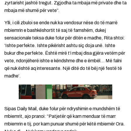
zyrtarisht jashtë tregut. Zgjodha ta mbaja më private dhe ta
mbaja më shumë për vete”.
Ylli, i cili zbuloi se ende nuk ka vendosur nëse do të marrë
mbiemrin e bashkëshortit të saj të famshëm, dukej
sensacionale teksa duke folur për ditën e madhe, Rita shtoi:
‘Ishte perfekte. Ishte pikërisht ashtu siç doja unë. Ishte
bukur dhe perfekte. Është mirë t’i mbaj disa gjëra vetëm për
vete, ndonjëherë ishte e këndshme dhe e ëmbël… Më falni
që nuk është aq interesante. Një ditë do të bëj një festë të
madhe’.
Sipas Daily Mail, duke folur për ndryshimin e mundshëm të
mbiemrit, ajo pranoi: “Patjetër që kam menduar të marr
mbiemrin e tij, por kam punuar shumë për këtë mbiemër Ora.