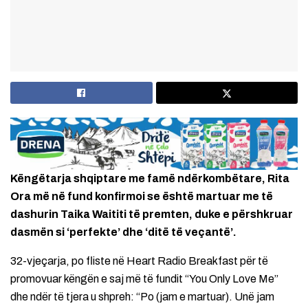
Këngëtarja shqiptare me famë ndërkombëtare, Rita
Ora më në fund konfirmoi se është martuar me të
dashurin Taika Waititi të premten, duke e përshkruar
dasmën si ‘perfekte’ dhe ‘ditë të veçantë’.
32-vjeçarja, po fliste në Heart Radio Breakfast për të
promovuar këngën e saj më të fundit “You Only Love Me”
dhe ndër të tjera u shpreh: “Po (jam e martuar). Unë jam