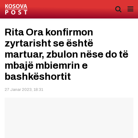
Rita Ora konfirmon
zyrtarisht se është
martuar, zbulon nëse do të
mbajë mbiemrin e
bashkëshortit
27 Janar 2023, 18:31