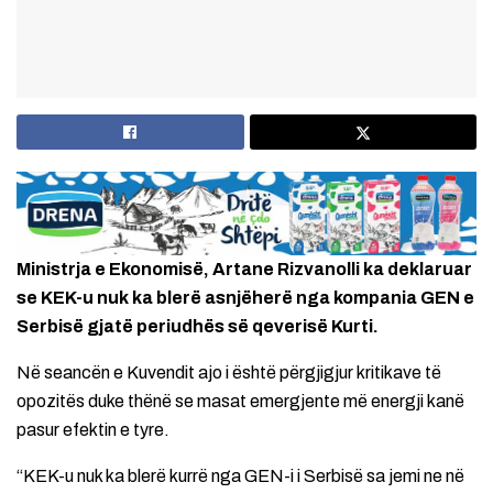
Ministrja e Ekonomisë, Artane Rizvanolli ka deklaruar
se KEK-u nuk ka blerë asnjëherë nga kompania GEN e
Serbisë gjatë periudhës së qeverisë Kurti.
Në seancën e Kuvendit ajo i është përgjigjur kritikave të
opozitës duke thënë se masat emergjente më energji kanë
pasur efektin e tyre.
“KEK-u nuk ka blerë kurrë nga GEN-i i Serbisë sa jemi ne në