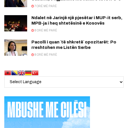
7 ORË MË PARË
Ndalet në Jarinjë një pjesëtar i MUP-it serb,
MPB-ja i heq shtetësinë e Kosovës
8 ORË MË PARË
Pacolli i quan `të shkretë` opozitarët: Po
rreshtohen me Listën Serbe
8 ORË MË PARË