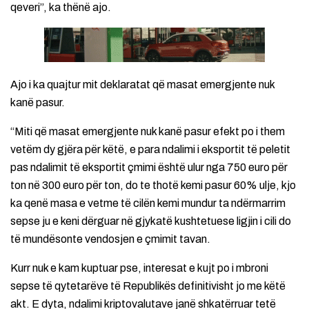
qeveri”, ka thënë ajo.
Ajo i ka quajtur mit deklaratat që masat emergjente nuk
kanë pasur.
“Miti që masat emergjente nuk kanë pasur efekt po i them
vetëm dy gjëra për këtë, e para ndalimi i eksportit të peletit
pas ndalimit të eksportit çmimi është ulur nga 750 euro për
ton në 300 euro për ton, do te thotë kemi pasur 60% ulje, kjo
ka qenë masa e vetme të cilën kemi mundur ta ndërmarrim
sepse ju e keni dërguar në gjykatë kushtetuese ligjin i cili do
të mundësonte vendosjen e çmimit tavan.
Kurr nuk e kam kuptuar pse, interesat e kujt po i mbroni
sepse të qytetarëve të Republikës definitivisht jo me këtë
akt. E dyta, ndalimi kriptovalutave janë shkatërruar tetë