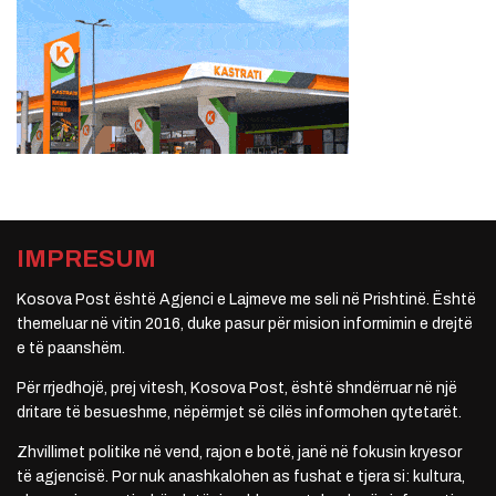
IMPRESUM
Kosova Post është Agjenci e Lajmeve me seli në Prishtinë. Është
themeluar në vitin 2016, duke pasur për mision informimin e drejtë
e të paanshëm.
Për rrjedhojë, prej vitesh, Kosova Post, është shndërruar në një
dritare të besueshme, nëpërmjet së cilës informohen qytetarët.
Zhvillimet politike në vend, rajon e botë, janë në fokusin kryesor
të agjencisë. Por nuk anashkalohen as fushat e tjera si: kultura,