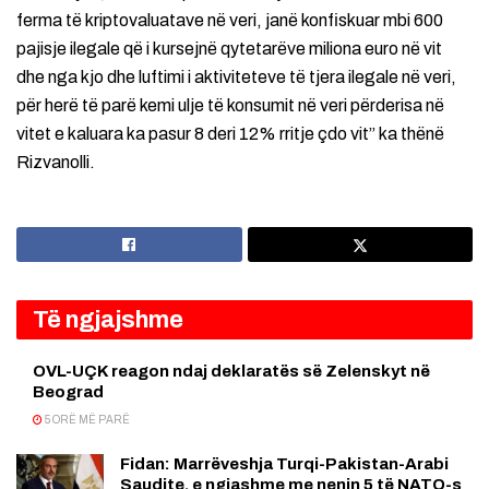
ferma të kriptovaluatave në veri, janë konfiskuar mbi 600
pajisje ilegale që i kursejnë qytetarëve miliona euro në vit
dhe nga kjo dhe luftimi i aktiviteteve të tjera ilegale në veri,
për herë të parë kemi ulje të konsumit në veri përderisa në
vitet e kaluara ka pasur 8 deri 12% rritje çdo vit” ka thënë
Rizvanolli.
Të ngjajshme
OVL-UÇK reagon ndaj deklaratës së Zelenskyt në
Beograd
5 ORË MË PARË
Fidan: Marrëveshja Turqi-Pakistan-Arabi
Saudite, e ngjashme me nenin 5 të NATO-s