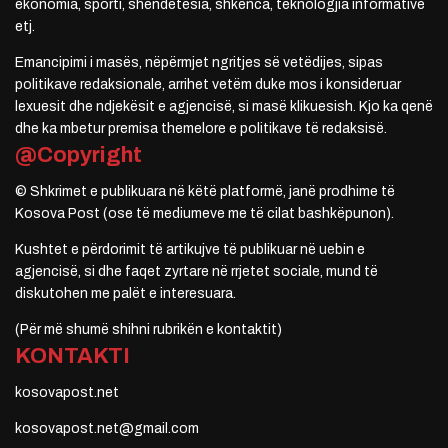
ekonomia, sporti, shëndetësia, shkenca, teknologjia informative
etj.
Emancipimi i masës, nëpërmjet ngritjes së vetëdijes, sipas
politikave redaksionale, arrihet vetëm duke mos i konsideruar
lexuesit dhe ndjekësit e agjencisë, si masë klikuesish. Kjo ka qenë
dhe ka mbetur premisa themelore e politikave të redaksisë.
@Copyright
© Shkrimet e publikuara në këtë platformë, janë prodhime të
Kosova Post (ose të mediumeve me të cilat bashkëpunon).
Kushtet e përdorimit të artikujve të publikuar në uebin e
agjencisë, si dhe faqet zyrtare në rrjetet sociale, mund të
diskutohen me palët e interesuara.
(Për më shumë shihni rubrikën e kontaktit)
KONTAKTI
kosovapost.net
kosovapost.net@gmail.com