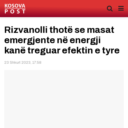
Rizvanolli thotë se masat
emergjente në energji
kanë treguar efektin e tyre
23 Shkurt 2023, 17:58