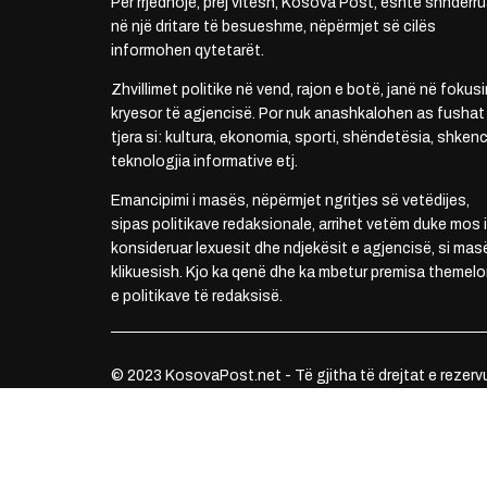
Për rrjedhojë, prej vitesh, Kosova Post, është shndërru
në një dritare të besueshme, nëpërmjet së cilës
informohen qytetarët.
Zhvillimet politike në vend, rajon e botë, janë në fokusi
kryesor të agjencisë. Por nuk anashkalohen as fushat
tjera si: kultura, ekonomia, sporti, shëndetësia, shkenc
teknologjia informative etj.
Emancipimi i masës, nëpërmjet ngritjes së vetëdijes,
sipas politikave redaksionale, arrihet vetëm duke mos i
konsideruar lexuesit dhe ndjekësit e agjencisë, si mas
klikuesish. Kjo ka qenë dhe ka mbetur premisa themelo
e politikave të redaksisë.
© 2023 KosovaPost.net - Të gjitha të drejtat e rezerv