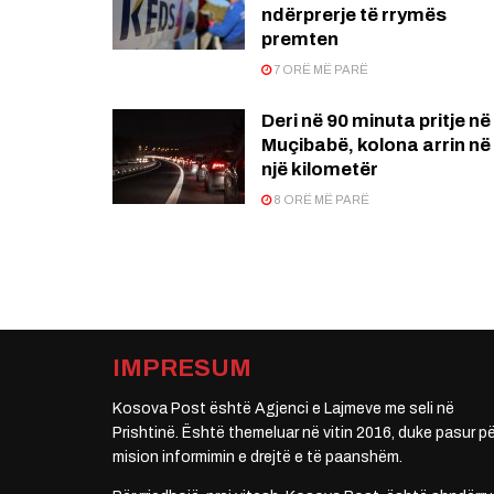
ndërprerje të rrymës
premten
7 ORË MË PARË
Deri në 90 minuta pritje në
Muçibabë, kolona arrin në
një kilometër
8 ORË MË PARË
IMPRESUM
Kosova Post është Agjenci e Lajmeve me seli në
Prishtinë. Është themeluar në vitin 2016, duke pasur pë
mision informimin e drejtë e të paanshëm.