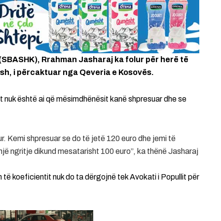
t (SBASHK), Rrahman Jasharaj ka folur për herë të
osh, i përcaktuar nga Qeveria e Kosovës.
nt nuk është ai që mësimdhënësit kanë shpresuar dhe se
tur. Kemi shpresuar se do të jetë 120 euro dhe jemi të
një ngritje dikund mesatarisht 100 euro”, ka thënë Jasharaj
ë koeficientit nuk do ta dërgojnë tek Avokati i Popullit për