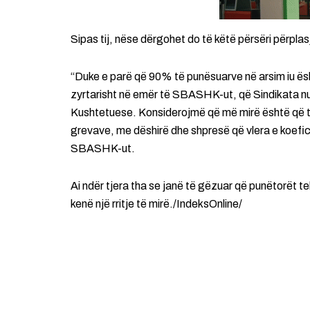
Sipas tij, nëse dërgohet do të këtë përsëri përpla
“Duke e parë që 90% të punësuarve në arsim iu ësh
zyrtarisht në emër të SBASHK-ut, që Sindikata nuk
Kushtetuese. Konsiderojmë që më mirë është që të 
grevave, me dëshirë dhe shpresë që vlera e koeficie
SBASHK-ut.
Ai ndër tjera tha se janë të gëzuar që punëtorët 
kenë një rritje të mirë./IndeksOnline/