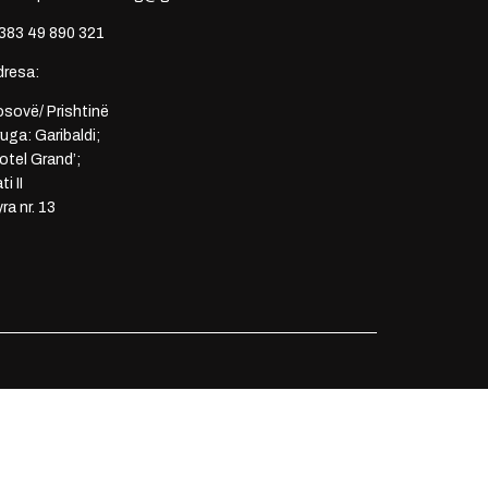
383 49 890 321
dresa:
sovë/ Prishtinë
uga: Garibaldi;
otel Grand’;
ti II
ra nr. 13