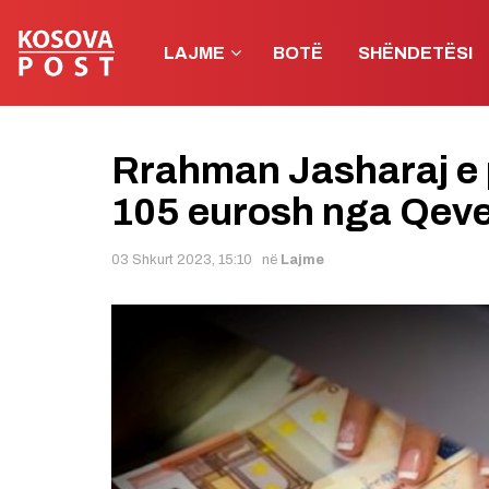
LAJME
BOTË
SHËNDETËSI
Rrahman Jasharaj e p
105 eurosh nga Qeve
03 Shkurt 2023, 15:10
në
Lajme