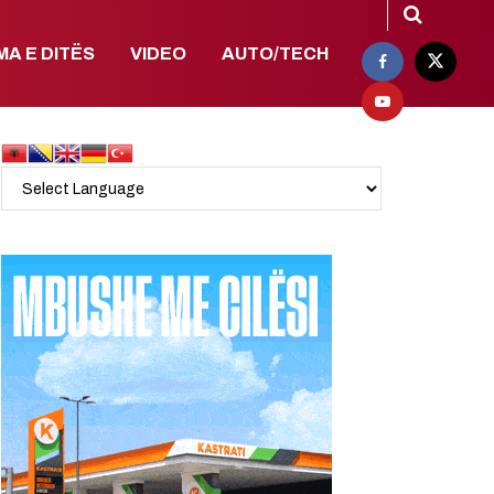
MA E DITËS
VIDEO
AUTO/TECH