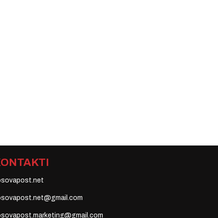
KONTAKTI
osovapost.net
osovapost.net@gmail.com
osovapost.marketing@gmail.com