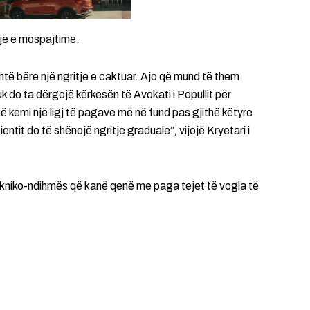
sje e mospajtime.
të bëre një ngritje e caktuar. Ajo që mund të them
 do ta dërgojë kërkesën të Avokati i Popullit për
kemi një ligj të pagave më në fund pas gjithë këtyre
ntit do të shënojë ngritje graduale”, vijojë Kryetari i
tekniko-ndihmës që kanë qenë me paga tejet të vogla të