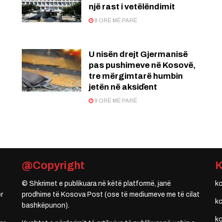
një rast i vetëlëndimit
8 ORË MË PARË
U nisën drejt Gjermanisë
pas pushimeve në Kosovë,
tre mërgimtarë humbin
jetën në aksiďent
9 ORË MË PARË
@Copyright
© Shkrimet e publikuara në këtë platformë, janë
k
r
prodhime të Kosova Post (ose të mediumeve me të cilat
k
bashkëpunon).
k