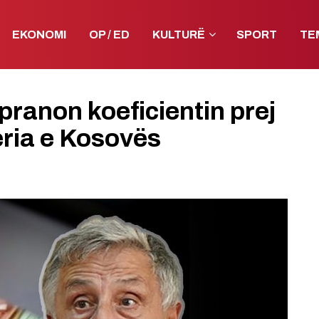
EKONOMI
OP / ED
KULTURË
SPORT
TE
ranon koeficientin prej
ria e Kosovës