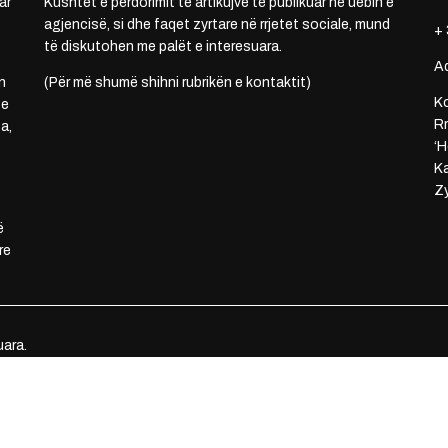
ar
Kushtet e përdorimit të artikujve të publikuar në uebin e
agjencisë, si dhe faqet zyrtare në rrjetet sociale, mund
+ 
të diskutohen me palët e interesuara.
A
n
(Për më shumë shihni rubrikën e kontaktit)
Ko
 e
Rr
a,
‘H
Ka
Zy
ë
re
uara.