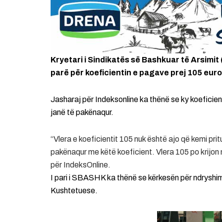
Kryetari i Sindikatës së Bashkuar të Arsimi
parë për koeficientin e pagave prej 105 eur
Jasharaj për Indeksonline ka thënë se ky koeficie
janë të pakënaqur.
“Vlera e koeficientit 105 nuk është ajo që kemi pri
pakënaqur me këtë koeficient. Vlera 105 po krijon 
për IndeksOnline.
I pari i SBASHK ka thënë se kërkesën për ndryshim t
Kushtetuese.