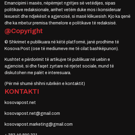
Emancipimi i masës, nëpërmjet ngritjes së vetëdijes, sipas
politikave redaksionale, arrihet vetëm duke mos i konsideruar
lexuesit dhe ndjekësit e agjencisë, si masë klikuesish. Kjo ka qenë
dhe ka mbetur premisa themelore e politikave të redaksisë.
@Copyright
© Shkrimet e publikuara në këtë platformë, janë prodhime të
Kosova Post (ose të mediumeve me të cilat bashkëpunon).
Kushtet e përdorimit të artikujve të publikuar në uebin e
agjencisë, si dhe faqet zyrtare në rrjetet sociale, mund të
diskutohen me palët e interesuara.
(Për më shumë shihni rubrikën e kontaktit)
KONTAKTI
kosovapost.net
kosovapost.net@gmail.com
kosovapost.marketing@gmail.com