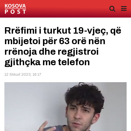
Rrëfimi i turkut 19-vjeç, që
mbijetoi për 63 orë nën
rrënoja dhe regjistroi
gjithçka me telefon
12 Shkurt 2023, 16:17