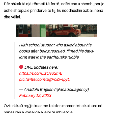
Për shkak të një tërmeti të fortë, ndërtesa u shemb, por jo
edhe shtëpia e prindërve të tij, ku ndodheshin babai, nëna
dhe vëllai.
High school student who asked about his
books after being rescued, filmed his days-
long wait in the earthquake rubble
LIVE updates here:
https://t.co/rjJzOvo2mE
pic.twitter.com/BgPoZv4pyL
— Anadolu English (@anadoluagency)
February 12, 2023
Ozturk ka0 regjistruar me telefon momentet e kaluara në
hapësirën e vogël që e lejoi të mbijetojë.