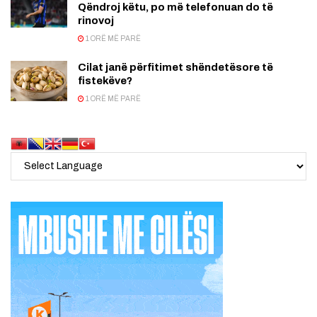
Qëndroj këtu, po më telefonuan do të
rinovoj
1 ORË MË PARË
Cilat janë përfitimet shëndetësore të
fistekëve?
1 ORË MË PARË