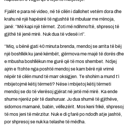
Fjalët e para në video, në të cilën i dallohet vetëm dora dhe
krahu në një hapësirë ​​të ngushtë të mbuluar me rrënoja,
janë: “Më kapi një tërmet. Zoti më ndihmoftë, shpresoj të
gjithë të jenë mirë. Nuk dua të vdesë i ri”.
“Miq, u bënë gati 40 minuta brenda, mendoj se arrita të bëj
një boshllëk ku janë këmbët, gërmova me majë të dorës dhe
e mbusha boshllëkun me gurë që të mos shembet. Ndjej
ajrin e ftohte nga poshtë mendoj se kam bërë një vrimë
nëpër të cilën mund të marr oksigjen. Te shohim a mund t’i
mbijetojmë këtij tërmeti? Nëse i mbijetoj këtij tërmeti
mendoj se do të vlerësoj gjërat në jetë më mirë. Ka ende
shume njerëz për të dashuruar. Ju dua shumë të gjithëve,
sidomos mamanë, babin, vëllezërit. Mos keni frikë, shpresoj
të mos jeni të mërzitur. Nuk e di çfarë po ndodh atje jashtë,
por shpresoj se nuk ka telashe të mëdha.