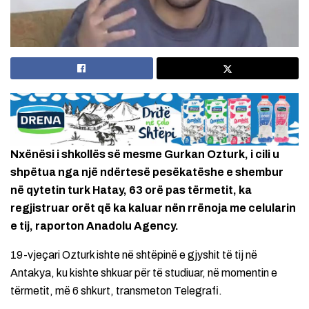
Nxënësi i shkollës së mesme Gurkan Ozturk, i cili u
shpëtua nga një ndërtesë pesëkatëshe e shembur
në qytetin turk Hatay, 63 orë pas tërmetit, ka
regjistruar orët që ka kaluar nën rrënoja me celularin
e tij, raporton Anadolu Agency.
19-vjeçari Ozturk ishte në shtëpinë e gjyshit të tij në
Antakya, ku kishte shkuar për të studiuar, në momentin e
tërmetit, më 6 shkurt, transmeton Telegrafi.