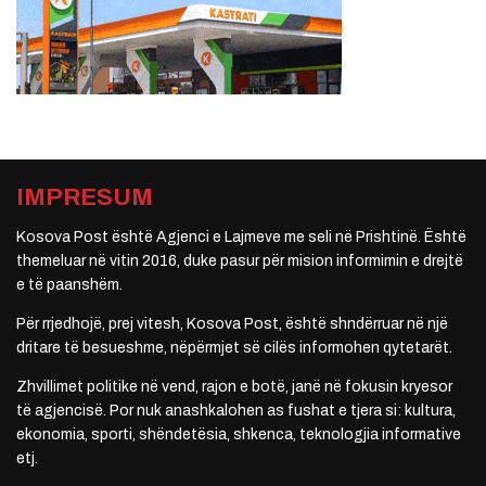
IMPRESUM
Kosova Post është Agjenci e Lajmeve me seli në Prishtinë. Është
themeluar në vitin 2016, duke pasur për mision informimin e drejtë
e të paanshëm.
Për rrjedhojë, prej vitesh, Kosova Post, është shndërruar në një
dritare të besueshme, nëpërmjet së cilës informohen qytetarët.
Zhvillimet politike në vend, rajon e botë, janë në fokusin kryesor
të agjencisë. Por nuk anashkalohen as fushat e tjera si: kultura,
ekonomia, sporti, shëndetësia, shkenca, teknologjia informative
etj.