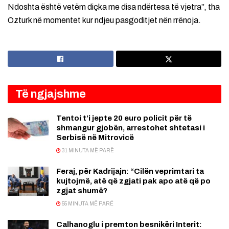
Ndoshta është vetëm diçka me disa ndërtesa të vjetra”, tha
Ozturk në momentet kur ndjeu pasgoditjet nën rrënoja.
Të ngjajshme
Tentoi t’i jepte 20 euro policit për të
shmangur gjobën, arrestohet shtetasi i
Serbisë në Mitrovicë
31 MINUTA MË PARË
Feraj, për Kadrijajn: “Cilën veprimtari ta
kujtojmë, atë që zgjati pak apo atë që po
zgjat shumë?
55 MINUTA MË PARË
Calhanoglu i premton besnikëri Interit: