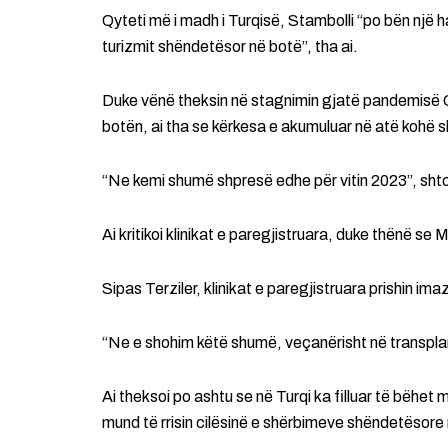
Qyteti më i madh i Turqisë, Stambolli “po bën një hap 
turizmit shëndetësor në botë”, tha ai.
Duke vënë theksin në stagnimin gjatë pandemisë C
botën, ai tha se kërkesa e akumuluar në atë kohë s
“Ne kemi shumë shpresë edhe për vitin 2023”, shtoi
Ai kritikoi klinikat e paregjistruara, duke thënë se
Sipas Terziler, klinikat e paregjistruara prishin i
“Ne e shohim këtë shumë, veçanërisht në transplant
Ai theksoi po ashtu se në Turqi ka filluar të bëhet m
mund të rrisin cilësinë e shërbimeve shëndetësore