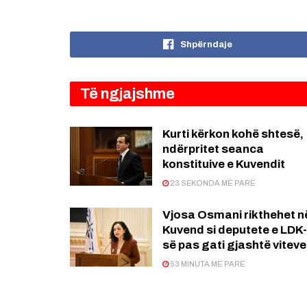
Shpërndaje
Të ngjajshme
Kurti kërkon kohë shtesë,
ndërpritet seanca
konstituive e Kuvendit
23 SEKONDA MË PARË
Vjosa Osmani rikthehet n
Kuvend si deputete e LDK-
së pas gati gjashtë viteve
53 MINUTA MË PARË