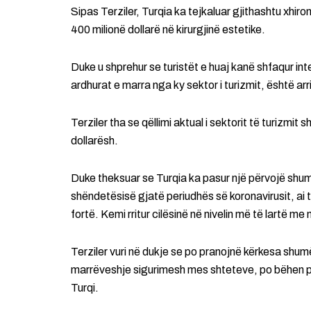
Sipas Terziler, Turqia ka tejkaluar gjithashtu xhir
400 milionë dollarë në kirurgjinë estetike.
Duke u shprehur se turistët e huaj kanë shfaqur int
ardhurat e marra nga ky sektor i turizmit, është arri
Terziler tha se qëllimi aktual i sektorit të turizmit 
dollarësh.
Duke theksuar se Turqia ka pasur një përvojë shum
shëndetësisë gjatë periudhës së koronavirusit, ai
fortë. Kemi rritur cilësinë në nivelin më të lartë 
Terziler vuri në dukje se po pranojnë kërkesa shu
marrëveshje sigurimesh mes shteteve, po bëhen pë
Turqi.