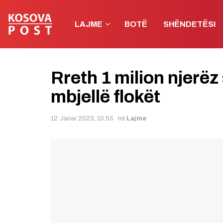
LAJME
BOTË
SHËNDETËSI
Rreth 1 milion njerëz
mbjellë flokët
12 Janar 2023, 10:55
në
Lajme