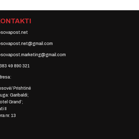
KONTAKTI
osovapost.net
osovapost.net@gmail.com
osovapost.marketing@gmail.com
383 49 890 321
dresa:
sovë/ Prishtinë
uga: Garibaldi;
otel Grand’;
ti II
ra nr. 13