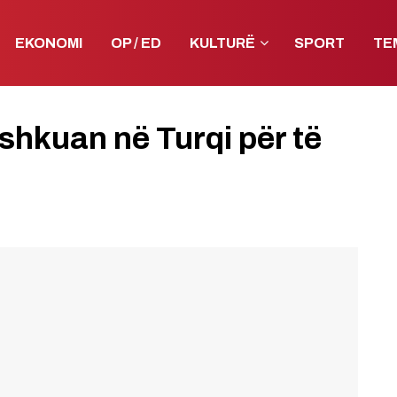
EKONOMI
OP / ED
KULTURË
SPORT
TE
 shkuan në Turqi për të