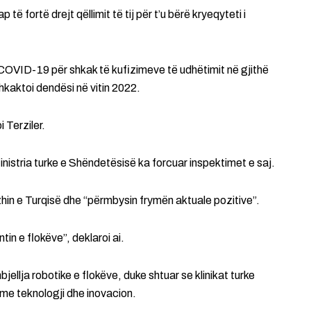
të fortë drejt qëllimit të tij për t’u bërë kryeqyteti i
OVID-19 për shkak të kufizimeve të udhëtimit në gjithë
hkaktoi dendësi në vitin 2022.
 Terziler.
 Ministria turke e Shëndetësisë ka forcuar inspektimet e saj.
mazhin e Turqisë dhe “përmbysin frymën aktuale pozitive”.
in e flokëve”, deklaroi ai.
bjellja robotike e flokëve, duke shtuar se klinikat turke
 me teknologji dhe inovacion.