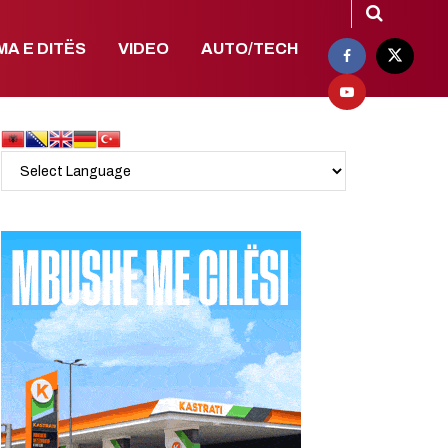
MA E DITËS
VIDEO
AUTO/TECH