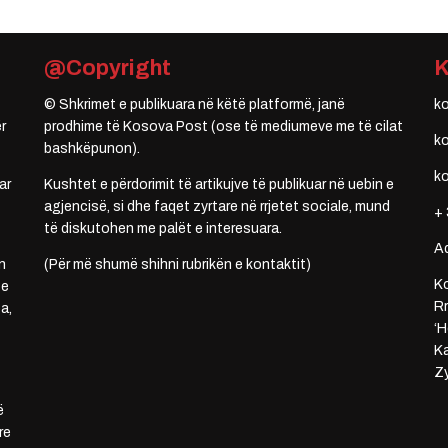
@Copyright
© Shkrimet e publikuara në këtë platformë, janë
k
r
prodhime të Kosova Post (ose të mediumeve me të cilat
k
bashkëpunon).
k
ar
Kushtet e përdorimit të artikujve të publikuar në uebin e
agjencisë, si dhe faqet zyrtare në rrjetet sociale, mund
+ 
të diskutohen me palët e interesuara.
A
n
(Për më shumë shihni rubrikën e kontaktit)
Ko
 e
Rr
a,
‘H
Ka
Zy
ë
re