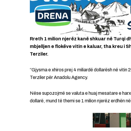
Rreth 1 milion njerëz kanë shkuar në Turqi d
mbjelljen e flokëve vitin e kaluar, tha kreu 
Terziler.
“Gjysma e xhiros prej 4 miliardë dollarësh në vitin
Terziler për Anadolu Agency.
Nëse supozojmë se valuta e huaj mesatare e harxh
dollarë, mund të themi se 1 milion njerëz erdhën në T