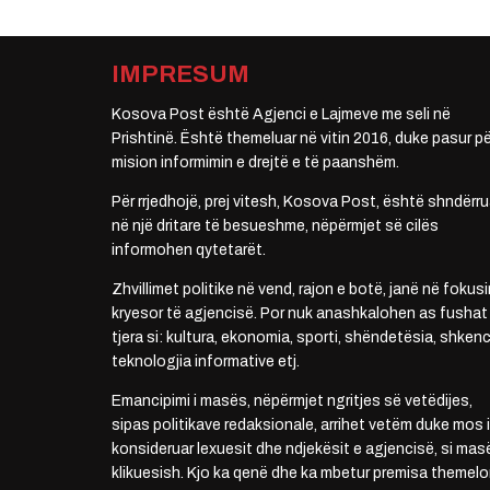
IMPRESUM
Kosova Post është Agjenci e Lajmeve me seli në
Prishtinë. Është themeluar në vitin 2016, duke pasur pë
mision informimin e drejtë e të paanshëm.
Për rrjedhojë, prej vitesh, Kosova Post, është shndërru
në një dritare të besueshme, nëpërmjet së cilës
informohen qytetarët.
Zhvillimet politike në vend, rajon e botë, janë në fokusi
kryesor të agjencisë. Por nuk anashkalohen as fushat
tjera si: kultura, ekonomia, sporti, shëndetësia, shkenc
teknologjia informative etj.
Emancipimi i masës, nëpërmjet ngritjes së vetëdijes,
sipas politikave redaksionale, arrihet vetëm duke mos i
konsideruar lexuesit dhe ndjekësit e agjencisë, si mas
klikuesish. Kjo ka qenë dhe ka mbetur premisa themelo