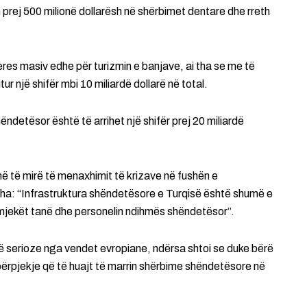
on prej 500 milionë dollarësh në shërbimet dentare dhe rreth
eres masiv edhe për turizmin e banjave, ai tha se me të
tur një shifër mbi 10 miliardë dollarë në total.
shëndetësor është të arrihet një shifër prej 20 miliardë
ë të mirë të menaxhimit të krizave në fushën e
 tha: “Infrastruktura shëndetësore e Turqisë është shumë e
me mjekët tanë dhe personelin ndihmës shëndetësor”.
më serioze nga vendet evropiane, ndërsa shtoi se duke bërë
rpjekje që të huajt të marrin shërbime shëndetësore në