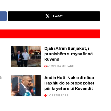
Tweet
Djali i Afrim Bunjakut, i
pranishëm si mysafir në
Kuvend
46 MINUTA MË PARË
ë
Andin Hoti: Nuk e di nëse
Haxhiu do të propozohet
për kryetare të Kuvendit
1 ORË MË PARË