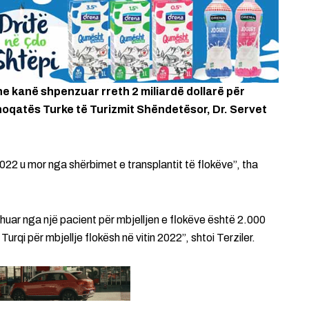
he kanë shpenzuar rreth 2 miliardë dollarë për
i Shoqatës Turke të Turizmit Shëndetësor, Dr. Servet
 2022 u mor nga shërbimet e transplantit të flokëve”, tha
uar nga një pacient për mbjelljen e flokëve është 2.000
urqi për mbjellje flokësh në vitin 2022”, shtoi Terziler.