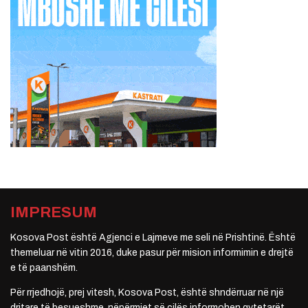
IMPRESUM
Kosova Post është Agjenci e Lajmeve me seli në Prishtinë. Është
themeluar në vitin 2016, duke pasur për mision informimin e drejtë
e të paanshëm.
Për rrjedhojë, prej vitesh, Kosova Post, është shndërruar në një
dritare të besueshme, nëpërmjet së cilës informohen qytetarët.