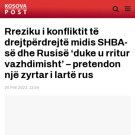
Rreziku i konfliktit të
drejtpërdrejtë midis SHBA-
së dhe Rusisë ‘duke u rritur
vazhdimisht’ – pretendon
një zyrtar i lartë rus
25 Prill 2023, 13:04