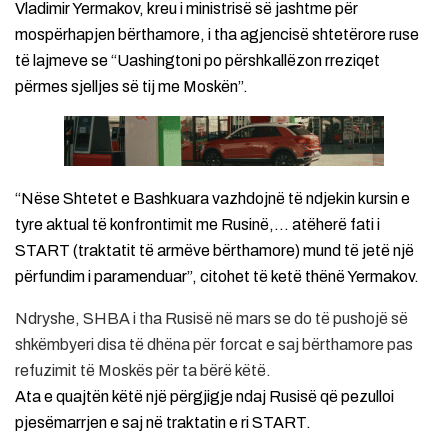
Vladimir Yermakov, kreu i ministrisë së jashtme për
mospërhapjen bërthamore, i tha agjencisë shtetërore ruse
të lajmeve se “Uashingtoni po përshkallëzon rreziqet
përmes sjelljes së tij me Moskën”.
“Nëse Shtetet e Bashkuara vazhdojnë të ndjekin kursin e
tyre aktual të konfrontimit me Rusinë,… atëherë fati i
START (traktatit të armëve bërthamore) mund të jetë një
përfundim i paramenduar”, citohet të ketë thënë Yermakov.
Ndryshe, SHBA i tha Rusisë në mars se do të pushojë së
shkëmbyeri disa të dhëna për forcat e saj bërthamore pas
refuzimit të Moskës për ta bërë këtë.
Ata e quajtën këtë një përgjigje ndaj Rusisë që pezulloi
pjesëmarrjen e saj në traktatin e ri START.