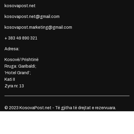
kosovapost.net
kosovapost.net@gmail.com
kosovapost.marketing@gmail.com
+ 383 49 890 321
Adresa:
Kosovë/ Prishtinë
Rruga: Garibaldi;
‘Hotel Grand’;
Kati II
Zyra nr. 13
© 2023 KosovaPost.net - Të gjitha të drejtat e rezervuara.