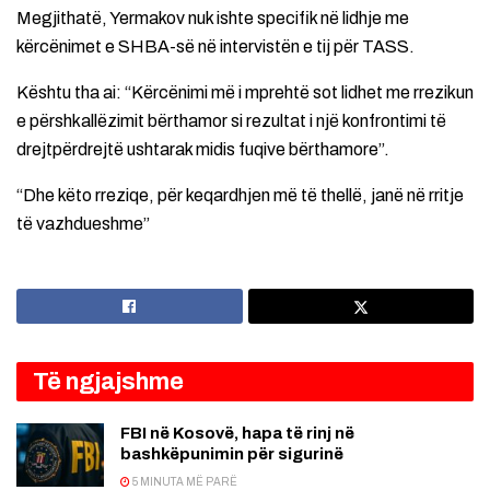
Megjithatë, Yermakov nuk ishte specifik në lidhje me
kërcënimet e SHBA-së në intervistën e tij për TASS.
Kështu tha ai: “Kërcënimi më i mprehtë sot lidhet me rrezikun
e përshkallëzimit bërthamor si rezultat i një konfrontimi të
drejtpërdrejtë ushtarak midis fuqive bërthamore”.
“Dhe këto rreziqe, për keqardhjen më të thellë, janë në rritje
të vazhdueshme”
Të ngjajshme
FBI në Kosovë, hapa të rinj në
bashkëpunimin për sigurinë
5 MINUTA MË PARË