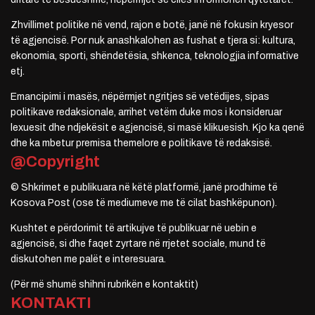
Zhvillimet politike në vend, rajon e botë, janë në fokusin kryesor
të agjencisë. Por nuk anashkalohen as fushat e tjera si: kultura,
ekonomia, sporti, shëndetësia, shkenca, teknologjia informative
etj.
Emancipimi i masës, nëpërmjet ngritjes së vetëdijes, sipas
politikave redaksionale, arrihet vetëm duke mos i konsideruar
lexuesit dhe ndjekësit e agjencisë, si masë klikuesish. Kjo ka qenë
dhe ka mbetur premisa themelore e politikave të redaksisë.
@Copyright
© Shkrimet e publikuara në këtë platformë, janë prodhime të
Kosova Post (ose të mediumeve me të cilat bashkëpunon).
Kushtet e përdorimit të artikujve të publikuar në uebin e
agjencisë, si dhe faqet zyrtare në rrjetet sociale, mund të
diskutohen me palët e interesuara.
(Për më shumë shihni rubrikën e kontaktit)
KONTAKTI