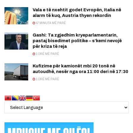
Vala e të nxehtit godet Evropën, Italia në
alarm të kuq, Austria thyen rekordin
47 MINUTA MË PARË
Gashi: Ta zgjedhim kryeparlamentarin,
pastaj bisedimet politike – s’kemi nevojë
për kriza të reja
1 ORË MË PARË
Kufizime për kamionët mbi 20 tonë në
autoudhë, nesër nga ora 11:00 deri në 17:30
1 ORË MË PARË