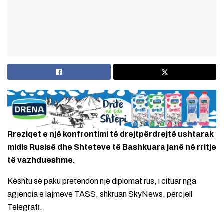
Rreziqet e një konfrontimi të drejtpërdrejtë ushtarak
midis Rusisë dhe Shteteve të Bashkuara janë në rritje
të vazhdueshme.
Kështu së paku pretendon një diplomat rus, i cituar nga
agjencia e lajmeve TASS, shkruan SkyNews, përcjell
Telegrafi.