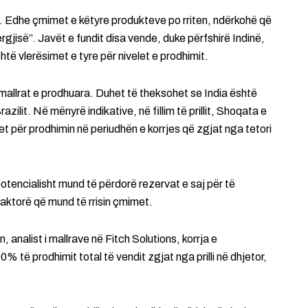
. Edhe çmimet e këtyre produkteve po rriten, ndërkohë që
rgjisë”. Javët e fundit disa vende, duke përfshirë Indinë,
të vlerësimet e tyre për nivelet e prodhimit.
ë mallrat e prodhuara. Duhet të theksohet se India është
zilit. Në mënyrë indikative, në fillim të prillit, Shoqata e
t për prodhimin në periudhën e korrjes që zgjat nga tetori
tencialisht mund të përdorë rezervat e saj për të
faktorë që mund të rrisin çmimet.
nalist i mallrave në Fitch Solutions, korrja e
% të prodhimit total të vendit zgjat nga prilli në dhjetor,