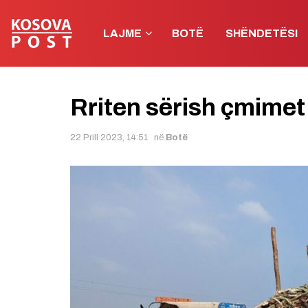
LAJME
BOTË
SHËNDETËSI
Rriten sërish çmimet
22 Prill 2023, 14:51
në
Botë