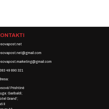
KONTAKTI
osovapost.net
osovapost.net@gmail.com
osovapost.marketing@gmail.com
383 49 890 321
dresa:
sovë/ Prishtinë
uga: Garibaldi;
otel Grand’;
ti II