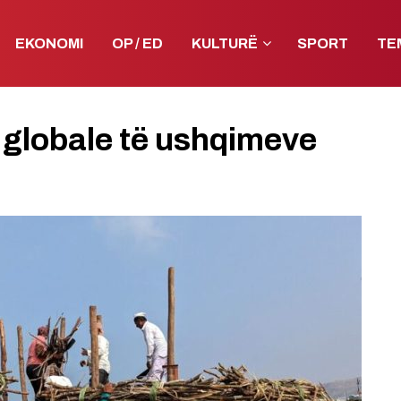
EKONOMI
OP / ED
KULTURË
SPORT
TE
 globale të ushqimeve