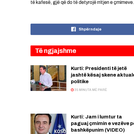
të kafesë, gjë që do të detyrojë rritjen e çmimeve
Shpërndaje
Të ngjajshme
Kurti: Presidenti të jetë
jashtë kësaj skene aktual
politike
35 MINUTA MË PARË
Kurti: Jam i lumtur ta
paguaj çmimin e vezëve p
bashkëpunim (VIDEO)