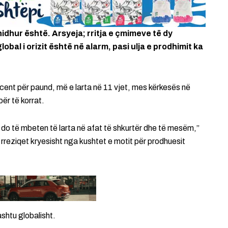
idhur është. Arsyeja; rritja e çmimeve të dy
obal i orizit është në alarm, pasi ulja e prodhimit ka
 cent për paund, më e larta në 11 vjet, mes kërkesës në
ër të korrat.
do të mbeten të larta në afat të shkurtër dhe të mesëm,”
 rreziqet kryesisht nga kushtet e motit për prodhuesit
shtu globalisht.