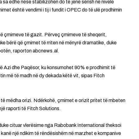
a sa edhe nëse stabilizohen do të jenë sërish në nivele
çmimet është vendimi i tij i fundit i OPEC do të ulë prodhimin
s së çmimeve të gazit. Përveç çmimeve të sheqerit,
, duke bërë që çmimet të rriten në mënyrë dramatike, duke
botën, raporton abcnews.al.
 në Azi dhe Paqësor, ku konsumohet 90% e prodhimit të
icitin më të madh në dy dekada këtë vit, sipas Fitch
 të mëdha orizi. Ndërkohë, çmimet e orizit pritet të mbeten
një raporti të Fitch Solutions.
g duke cituar vlerësime nga Rabobank International theksoi
it kanë një ndikim të rëndësishëm në marzhet e kompanive