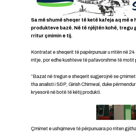
Sa më shumë sheqer të ketë kafeja aq më e h
produkteve bazë. Në të njëjtën kohë, tregu gl
rritur çmimin e tij.
Kontratat e sheqerit të papërpunuar u rritën në 24
rritje, por edhe kushteve të pafavorshme të motit p
“Bazat në tregun e sheqerit sugjerojnë se çmimet 
tha analisti i S&P, Girish Chimwal, duke përmendur
kryesorë në botë të këtij produkti.
Çmimet e ushqimeve të përpunuara po rriten gjitha