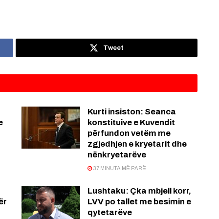
.
Tweet
Kurti insiston: Seanca
e
konstituive e Kuvendit
përfundon vetëm me
zgjedhjen e kryetarit dhe
nënkryetarëve
37 MINUTA MË PARË
Lushtaku: Çka mbjell korr,
ër
LVV po tallet me besimin e
qytetarëve