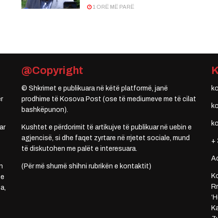
1 ORË MË PARË
@Copyright
© Shkrimet e publikuara në këtë platformë, janë
k
r
prodhime të Kosova Post (ose të mediumeve me të cilat
k
bashkëpunon).
k
ar
Kushtet e përdorimit të artikujve të publikuar në uebin e
agjencisë, si dhe faqet zyrtare në rrjetet sociale, mund
+ 
të diskutohen me palët e interesuara.
A
n
(Për më shumë shihni rubrikën e kontaktit)
Ko
 e
Rr
a,
‘H
Ka