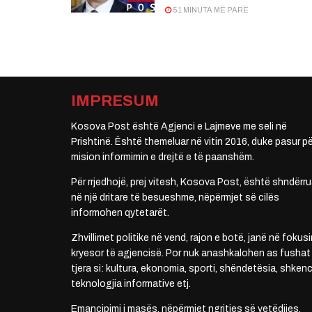
51 MINUTA MË PARË
IMPRESUM
Kosova Post është Agjenci e Lajmeve me seli në
Prishtinë. Është themeluar në vitin 2016, duke pasur pë
mision informimin e drejtë e të paanshëm.
Për rrjedhojë, prej vitesh, Kosova Post, është shndërru
në një dritare të besueshme, nëpërmjet së cilës
informohen qytetarët.
Zhvillimet politike në vend, rajon e botë, janë në fokusi
kryesor të agjencisë. Por nuk anashkalohen as fushat
tjera si: kultura, ekonomia, sporti, shëndetësia, shkenc
teknologjia informative etj.
Emancipimi i masës, nëpërmjet ngritjes së vetëdijes,