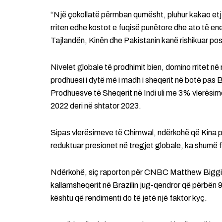
“Një çokollatë përmban qumësht, pluhur kakao etj
rriten edhe kostot e fuqisë punëtore dhe ato të ene
Tajlandën, Kinën dhe Pakistanin kanë rishikuar posh
Nivelet globale të prodhimit bien, domino rritet n
prodhuesi i dytë më i madh i sheqerit në botë pas Bra
Prodhuesve të Sheqerit në Indi uli me 3% vlerësime
2022 deri në shtator 2023.
Sipas vlerësimeve të Chimwal, ndërkohë që Kina po
reduktuar presionet në tregjet globale, ka shumë 
Ndërkohë, siç raporton për CNBC Matthew Biggin, a
kallamsheqerit në Brazilin jug-qendror që përbën 90
kështu që rendimenti do të jetë një faktor kyç.