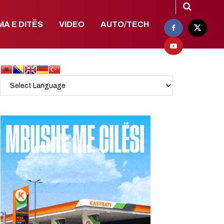
MA E DITËS
VIDEO
AUTO/TECH