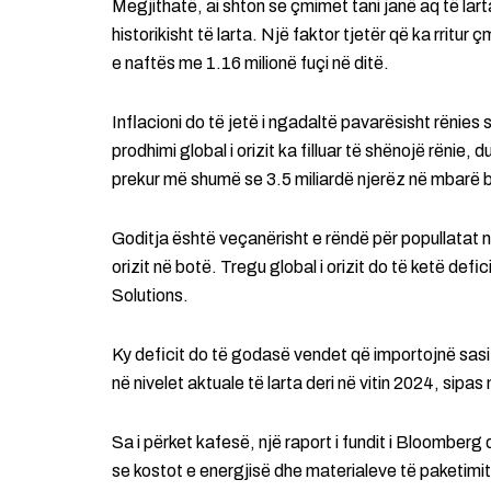
Megjithatë, ai shton se çmimet tani janë aq të lart
historikisht të larta. Një faktor tjetër që ka rritur 
e naftës me 1.16 milionë fuçi në ditë.
Inflacioni do të jetë i ngadaltë pavarësisht rënie
prodhimi global i orizit ka filluar të shënojë rënie
prekur më shumë se 3.5 miliardë njerëz në mbarë 
Goditja është veçanërisht e rëndë për popullatat
orizit në botë. Tregu global i orizit do të ketë def
Solutions.
Ky deficit do të godasë vendet që importojnë sasi
në nivelet aktuale të larta deri në vitin 2024, sipas 
Sa i përket kafesë, një raport i fundit i Bloomber
se kostot e energjisë dhe materialeve të paketim