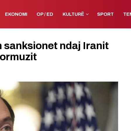
EKONOMI
OP / ED
KULTURË
SPORT
TE
 sanksionet ndaj Iranit
Hormuzit