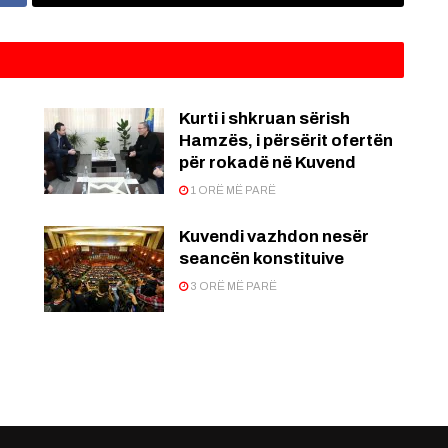
Kurti i shkruan sërish
Hamzës, i përsërit ofertën
për rokadë në Kuvend
1 ORË MË PARË
Kuvendi vazhdon nesër
seancën konstituive
3 ORË MË PARË