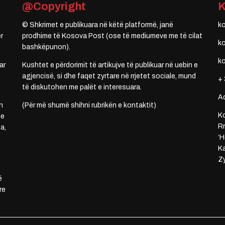
@Copyright
© Shkrimet e publikuara në këtë platformë, janë
k
r
prodhime të Kosova Post (ose të mediumeve me të cilat
k
bashkëpunon).
k
ar
Kushtet e përdorimit të artikujve të publikuar në uebin e
agjencisë, si dhe faqet zyrtare në rrjetet sociale, mund
+ 
të diskutohen me palët e interesuara.
A
n
(Për më shumë shihni rubrikën e kontaktit)
Ko
 e
Rr
a,
‘H
Ka
Zy
ë
re