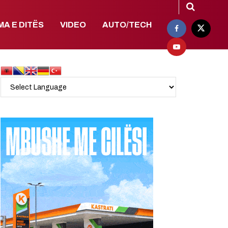
MA E DITËS
VIDEO
AUTO/TECH