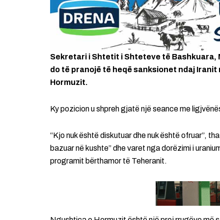
Sekretari i Shtetit i Shteteve të Bashkuara,
do të pranojë të heqë sanksionet ndaj Iranit
Hormuzit.
Ky pozicion u shpreh gjatë një seance me ligjvën
“Kjo nuk është diskutuar dhe nuk është ofruar”, th
bazuar në kushte” dhe varet nga dorëzimi i uraniumi
programit bërthamor të Teheranit.
Ngushtica e Hormuzit është një prej rrugëve më st