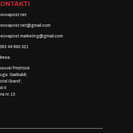
KONTAKTI
osovapost.net
osovapost.net@gmail.com
osovapost.marketing@gmail.com
383 49 890 321
dresa:
sovë/ Prishtinë
uga: Garibaldi;
otel Grand’;
ti II
ra nr. 13