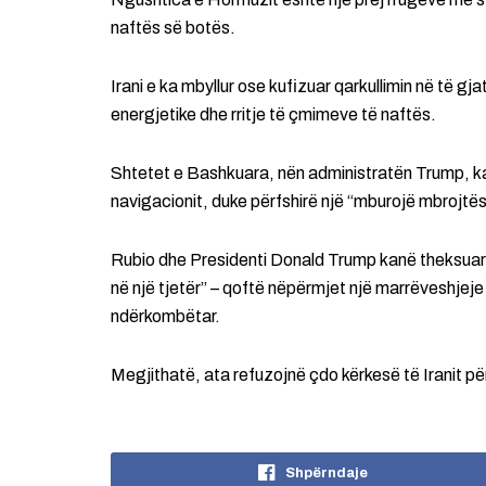
naftës së botës.
Irani e ka mbyllur ose kufizuar qarkullimin në të gja
energjetike dhe rritje të çmimeve të naftës.
Shtetet e Bashkuara, nën administratën Trump, kan
navigacionit, duke përfshirë një “mburojë mbrojtës
Rubio dhe Presidenti Donald Trump kanë theksuar
në një tjetër” – qoftë nëpërmjet një marrëveshjeje
ndërkombëtar.
Megjithatë, ata refuzojnë çdo kërkesë të Iranit pë
Shpërndaje