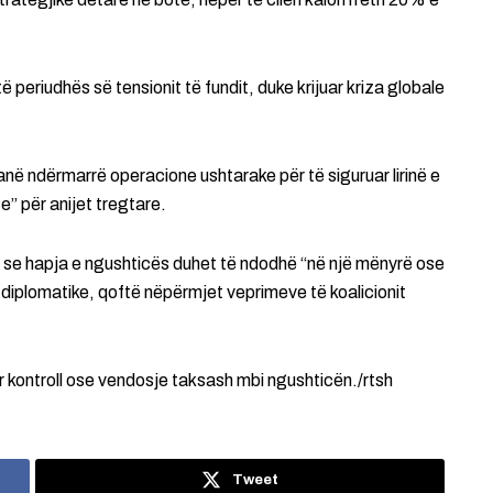
të periudhës së tensionit të fundit, duke krijuar kriza globale
ë ndërmarrë operacione ushtarake për të siguruar lirinë e
e” për anijet tregtare.
 se hapja e ngushticës duhet të ndodhë “në një mënyrë ose
 diplomatike, qoftë nëpërmjet veprimeve të koalicionit
r kontroll ose vendosje taksash mbi ngushticën./rtsh
Tweet