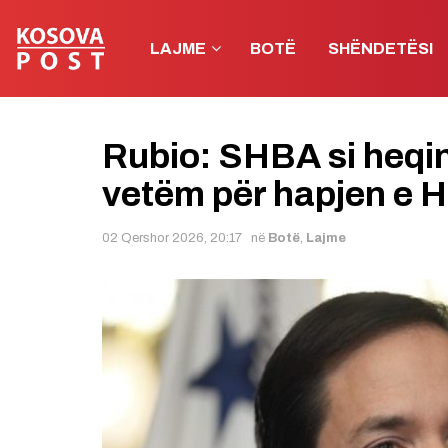
LAJME
BOTË
SHËNDETËSI
Rubio: SHBA si heqin
vetëm për hapjen e 
02 Qershor 2026, 20:17
në
Botë
,
Lajme