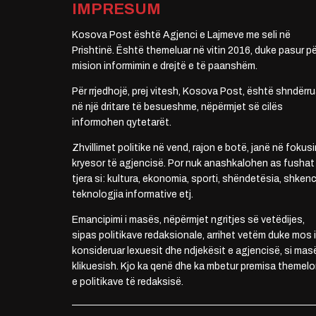
IMPRESUM
Kosova Post është Agjenci e Lajmeve me seli në
Prishtinë. Është themeluar në vitin 2016, duke pasur pë
mision informimin e drejtë e të paanshëm.
Për rrjedhojë, prej vitesh, Kosova Post, është shndërru
në një dritare të besueshme, nëpërmjet së cilës
informohen qytetarët.
Zhvillimet politike në vend, rajon e botë, janë në fokusi
kryesor të agjencisë. Por nuk anashkalohen as fushat
tjera si: kultura, ekonomia, sporti, shëndetësia, shkenc
teknologjia informative etj.
Emancipimi i masës, nëpërmjet ngritjes së vetëdijes,
sipas politikave redaksionale, arrihet vetëm duke mos i
konsideruar lexuesit dhe ndjekësit e agjencisë, si mas
klikuesish. Kjo ka qenë dhe ka mbetur premisa themelo
e politikave të redaksisë.