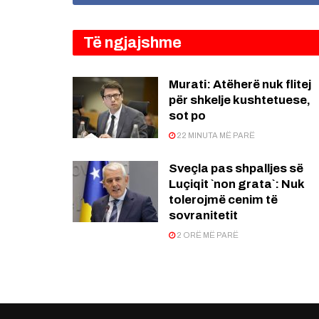
Të ngjajshme
Murati: Atëherë nuk flitej
për shkelje kushtetuese,
sot po
22 MINUTA MË PARË
Sveçla pas shpalljes së
Luçiqit `non grata`: Nuk
tolerojmë cenim të
sovranitetit
2 ORË MË PARË