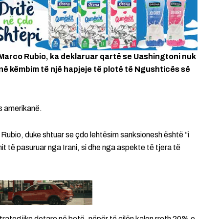
 Marco Rubio, ka deklaruar qartë se Uashingtoni nuk
 në këmbim të një hapjeje të plotë të Ngushticës së
ës amerikanë.
a Rubio, duke shtuar se çdo lehtësim sanksionesh është “i
t të pasuruar nga Irani, si dhe nga aspekte të tjera të
rategjike detare në botë, nëpër të cilën kalon rreth 20% e