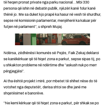
të heqen pronat private nga parku nacional…Mbi 330
persona që ishin në debatin publik, njëzëri kanë folur kanë
thënë jo. Me sa duket kjo prapë ka hasur në vesh të shurdhur,
sepse në komisionin parlamentar, menjëherë ka kaluar për
futjen në parlament”, u shpreh Mujaj.
Ndërsa, zëdhënësi i komunës së Pejës, Faik Zekaj deklaroi
se kanëkërkuar që të hiqet zona e parkut, sepse sipas tij, po
u shkakton probleme në ndërtime dhe “askush nuk po merr
përgjegjësi”.
Ai tha është projekt i mirë, por mbetet të shihet nëse do të
votohet nga deputetët, derisa shtoi se dhe janë me
shqetësimet e banorëve.
“Ne kemi kërkuar që të hiqet zona e parkut, për shkak se po