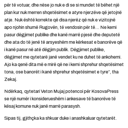
për të votuar, dhe nëse jo nuk e di se si mundet të bëhet një
plan kur nuk merren shqetësimet e atyre njerzëve që jetojnë
atje. Nuk është korrekte që disa njerëz që nuk e vizitojnë
apo njohin shumë Rugovën, të vendosin për të… Ne kemi
pasur dëgjimet publike dhe kanë marrë pjesë dhe deputetë
dhe ata do të jenë të arsyeshëm me kërkesat e banorëve që
i kanë pasur në atë dëgjim publik. Dëgjimet publike,
dëgjimet me qytetarë janë vendet ku ne duhet të ankohemi.
Ajo ka qenë dita më e mirë që ne i kemi shprehur shqetësimet
tona, ose banorët i kanë shprehur shqetësimet e tyre”, tha
Zekaj.
Ndërkaq, qytetari Veton Mujaj potencoi për KosovaPress
se një numër i konsiderueshëm i ankesave të banorëve të
kësaj komune nuk janë marrë parasysh.
Sipas tij, gjithçka ka shkuar duke i anashkaluar qytetarët.