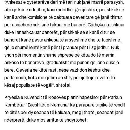
“Ankesat e qytetarëve deri më tani nuk janë marrë parasysh,
ato që kanë ndodhur, kanë ndodhur gënjeshtra, për shkak se
kanë ardhë komisione të caktuara qeveritare që janë thirrur,
por asnjëherë nuk janë takuar me banorë. Gjithçka ka shkuar
duke i anashkaluar banorët, për shkak se e kanë ditur se
banorët kanë pasur ankesa të arsyeshme dhe të fuqishme,
që jo shumë lehtë kanë për t’i pranuar për t’i zgjedhur. Nuk
shoh për momentin shumë shpresë që këta do të marrin
ankesë të banorëve, gradualisht me punën që janë duke e
bërë. Qeveria në këtë rast, nëse vazhdon kështu dhe
parlamenti, këta me qëllim po shtyjnë një lloje revolte të
kësaj popullate të vogël”, shtoi ai.
Kryesia e Kuvendit të Kosovës planin hapësinor për Parkun
Kombëtar “Bjeshkët e Nemuna” ka paraparë si pikë të rendit
të ditës për dy seanca të kaluara, megjithatë, seancat janë
ndërprerë, duke mos arritur të shqyrtohet.