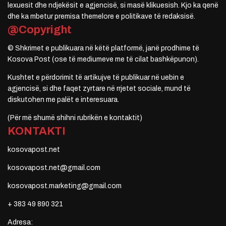
lexuesit dhe ndjekësit e agjencisë, si masë klikuesish. Kjo ka qenë
dhe ka mbetur premisa themelore e politikave të redaksisë.
@Copyright
© Shkrimet e publikuara në këtë platformë, janë prodhime të
Kosova Post (ose të mediumeve me të cilat bashkëpunon).
Kushtet e përdorimit të artikujve të publikuar në uebin e
agjencisë, si dhe faqet zyrtare në rrjetet sociale, mund të
diskutohen me palët e interesuara.
(Për më shumë shihni rubrikën e kontaktit)
KONTAKTI
kosovapost.net
kosovapost.net@gmail.com
kosovapost.marketing@gmail.com
+ 383 49 890 321
Adresa: