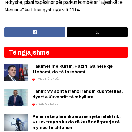
Ndryshe, plani hapësinor për parkun kombëtar “Bjeshkët e
Nemuna” ka filluar qysh nga viti 2014.
Të ngjajshme
Takimet me Kurtin, Haziri: Sa herë që
ftohemi, do të takohemi
8 ORË MË PARË
Tahiri: VV sonte rrënoi rendin kushtetues,
dyert e Kuvendit të mbyllura
9 ORË MË PARË
Punime të planifikuara në rrjetin elektrik,
KEDS tregon ku do të ketë ndërprerje të
rrymës të shtunën