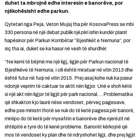
duhet ta mbrojnë edhe interesin e banorëve, por
njëkohësisht edhe parkun.
Qytetari nga Peja, Veton Mujaj tha për KosovaPress se mbi
330 persona në një debat publik njëzëri ishin kundër planit
hapësinor për Parkun Kombëtar “Bjeshkët e Nemuna”, por
siç tha ai, duket se ka hasur në vesh të shurdhër.
“Ne kemi të bëjmë me një ligj, ligjin për Parkun nacional të
Bjeshkëve të Nemuna, i cili është miratuar në vitin 2013 dhe
është futur në fuqi në vitin 2015. Prej asaj kohe nuk ka pasur
ndonjë veprim të caktuar te aktit nën ligjor. Unë e shoh këtë
si një akt nën ligjor të ligjit për park nacional….Problematika
që shkakton kjo laurë nëse vendoset, përveç pagesave,
edhe pse ministri thotë se nuk do të ketë pagesa për banorë,
mirëpo do të ketë për mysafirin e banorëve dhe njerëzit në
shtëpitë e tyre do të kenë probleme. Banorët kërkojnë që
mos të vendoset ky plan dhe të ndryshohet ligji, dhe prej ligjit