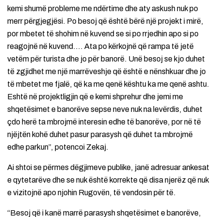
kemi shumë probleme me ndërtime dhe aty askush nuk po
merr përgjegjësi. Po besoj që është bërë një projekt i mirë,
por mbetet të shohim në kuvend se si po rrjedhin apo si po
reagojnë në kuvend…. Ata po kërkojnë që rampa të jetë
vetëm për turista dhe jo për banorë. Unë besoj se kjo duhet
të zgjidhet me një marrëveshje që është e nënshkuar dhe jo
të mbetet me fjalë, që ka me qenë kështu ka me qenë ashtu.
Eshtë në projektligjin që e kemi shprehur dhe jemi me
shqetësimet e banorëve sepse neve nuk na levërdis, duhet
çdo herë ta mbrojmë interesin edhe të banorëve, por në të
njëjtën kohë duhet pasur parasysh që duhet ta mbrojmë
edhe parkun”, potencoi Zekaj.
Ai shtoi se përmes dëgjimeve publike, janë adresuar ankesat
e qytetarëve dhe se nuk është korrekte që disa njerëz që nuk
e vizitojnë apo njohin Rugovën, të vendosin për të.
“Besoj që i kanë marrë parasysh shqetësimet e banorëve,