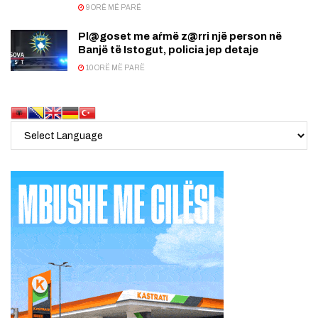
9 ORË MË PARË
Pl@goset me aŕmë z@rri një person në
Banjë të Istogut, policia jep detaje
10 ORË MË PARË